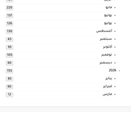
161
مايو
220
يونيو
137
يوليو
126
أغسطس
130
سبتمبر
45
أكتوبر
93
نوفمبر
105
ديسمبر
60
2026
155
يناير
83
فبراير
60
مارس
12