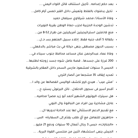
بعد حكم إعدامه.. تأجيل استئناف قاتل اللواء اليمني ...
تخيل يدفنوك بالغلط وتعيش داخل القبر خمس أيام كامل...
وفاة الأستاذ/ محمد شرقاوي سيلمان حميد
تدشين الوحدة الحزبية لحزب حماة الوطن بقرية النويرات
منع قاذفتين استراتيجيتين أمريكيتين من طراز B-52 من...
بكفالة 5 آلاف جنيه فقط. إخلاء سبيل المتهم بسـ حـ.ل...
بسبب الديون مصطفى ينهى حياتة في بث مباشر..بالدقهلي...
وفاة عماد عبدالرحمن عنان مساعد محافظ جنوب سيناء في...
200 غرزة على جسدها.. قصة عامل شوه جسد زوجته لطلبها...
الحبس 3 سنوات لمشعوذ مارس السحر داخل المقابر بالشرقية
تمديد إيقاف 35 مشجعا من أنصار الترجي
"مش عيب".. هيدي كرم تكشف كواليس انفصالها عن والد ا...
أقدم أسير فى سجون الاحتلال.. نائل البرغوثى يسترد ح...
هل سيترك اليوتيوبر الشهير أحمد أبو زيد مصر؟ محاميه...
عاجل مشاجرة بين افراد من النباقوة وال النوبي
مع تقديم الدعم الاستثنائي لها عند الحاجة لدورها ال...
«جاهزون للتعامل مع أيّ طلب يقدّم إلى السفارة» الس...
«الجنايات»: حبس 3 رجال أعمال 10 سنوات ودفع 21 مليو...
الجيش ينعى استشهاد اثنين من منتسبي القوة البرية.. ...