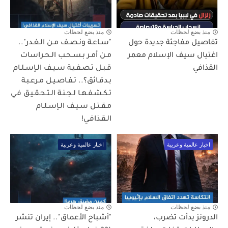
منذ بضع لحظات
منذ بضع لحظات
تفاصيل مفاجئة جديدة حول
"سـاعـة ونـصـف مـن الـغـدر"..
اغتيال سيف الإسلام معمر
مـن أمـر بـسـحـب الـحـراسات
القذافي
قـبـل تـصـفـيـة سـيـف الـإسـلـام
بـدقـائق؟.. تـفـاصـيـل مـرعـبـة
تـكـشـفـهـا لـجـنـة الـتـحـقـيـق فـي
مـقـتـل سـيـف الـإسـلـام
الـقـذافـي!
اخبار عالمية وعربية
اخبار عالمية وعربية
منذ بضع لحظات
منذ بضع لحظات
الدرونز بدأت تضرب،
"أشباح الأعماق".. إيران تنشر