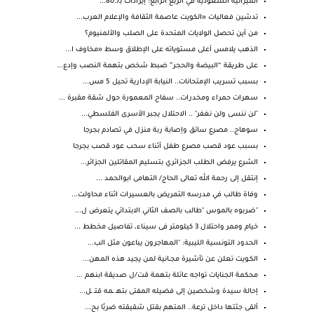
الميزانية السعودية في الربع الرابع: إيرادات بـ80.7...
تدشين فعاليات «الكويت عاصمة الثقافة والإعلام العرب...
من أين تحصل الولايات المتحدة على الصلب والألمنيوم؟
الذهب يلامس أعلى مستوياته على الإطلاق وسط «مخاوف ا...
على طريقة “البيضة والحجر” ضبط شخص بتهمة النصب وإدع...
بسبب تسريب الإمتحانات.. النيابة الإدارية تحيل 5 مس...
سهرات حمراء ومخدرات.. سفاح المعمورة حول شقة مقبرة ...
"لن ننسى ولن نغفر" .. الاحتلال يجبر الأسرى الفلسطي...
سوهاج.. مصرع سائق وإصابة ربة منزل في تصادم بجرجا
بسبب عود قصب مصرع طفل أثناء سحب عود قصب بجرجا
الشرع يرفض الطلب الجزائري بتسليم المقاتلين الجزائر...
إنتقل إلى رحمة الله تعالى الحاج/ التهامى ابوالحمد ...
وفاة طالب في مدرسه التمريض بالعسيرات اثناء محاولت...
"ضربوه بالموس "طالب بالصف الثاني الابتدائي يتعرض ل...
خيام وممر واحتلال 3 كيلومتر فى سيناء، تفاصيل مخطط ...
الحدود التونسية الليبية: "المهاجرون يباعون مثل الب...
الكـويت تعلن عن تأشيرة مجــانية لمن يجيد هذه المهن...
محكمة الجنايات تواجه عائلة بتهمة قت/ل صديقة ابنهم ...
إحالة سيدة وشخصين إلى فضيله المفتى بتهـ ـمه قتـ ـل...
ألقى جثتها داخل ترعة.. المتهم بقتل شقيقته ضربًا بح...