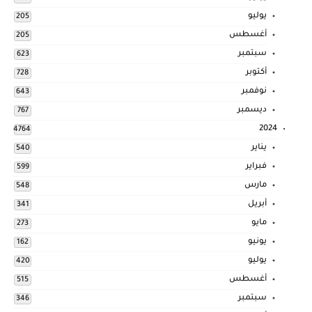
يوليو
205
أغسطس
205
سبتمبر
623
أكتوبر
728
نوفمبر
643
ديسمبر
767
2024
4764
يناير
540
فبراير
599
مارس
548
أبريل
341
مايو
273
يونيو
162
يوليو
420
أغسطس
515
سبتمبر
346