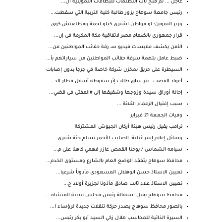
عاجل ... تم فتح باب التظلمات للبطاقات التموينية ال...
رئيس جامعة سوهاج يزور طالبة كلية التربية التي سقطت...
وزير التموين: لو مواطن اشترى كيلو لحمة ومطلعتش كوي...
قرار جمهورى بانضمام مصر لاتفاقية مكة المكرمة فى إن...
الأمن يكشف ملابسات فيديو سـ رقة حقائب المواطنين من...
ضبط عامل بتهمة سرقة حقائب المواطنين من سياراتهم بأ...
السيطرة على حريق بمخزن شركة خاصة في جرجا بدون إصابات
أعواد القصب.. بتر ساق طالب إثر سقوطه أسفل قطار الد...
إحالة أوراق سيدة وزوجها وشقيقها إلى #المفتى فى قضي...
سبب إغتيال الزعماء الثلاثة ...
وفيات الجمعة 21 فبراير
ترامب يقيل رئيس هيئة أركان الجيوش المشتركة
وسائل إعلام إسرائيلية: الصليب الأحمر تسلم جثة شيري...
سيامه الشماس / يوحنا القمص عازر فهمي كاهنا على م...
محافظ سوهاج يتفقد الوضع العام بالشارع ومستوى الخدم...
تعيين الاستاذ حسن ابوهلالى المسعودى مأذوناً شرعيا...
تعيين الاستاذ علاء ثابت صادق مأذونا لجزيرة أولاد ح...
محافظ سوهاج يقبل استقالة رئيس مجلس مدينة المنشاه.....
بالصور محافظ سوهاج يصدر حركة تنقلات جديدة لرؤساء ا...
السيرة الذاتية للمحاسب هلال زكي السيد أبو بكر رئيس...