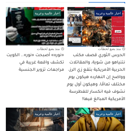
اخبار عالمية وعربية
اخبار عالمية وعربية
منذ بضع لحظات
منذ بضع لحظات
الحرس الثوري قصف مكتب
«نوره» أصبحت «نور».. الكويت
نتنياهو من شوية، والمقاتلات
تكشف واقعة غريبة في
الحربية الأمريكية بتقع زي الرز،
مراجعات تزوير الجنسية
وواضح إن النهارده هيكون يوم
مختلف تمامًا، وهيكون أول يوم
نشوف فيه انكسار للغطرسة
الأمريكية المبالغ فيها!
اخبار عالمية وعربية
اخبار عالمية وعربية