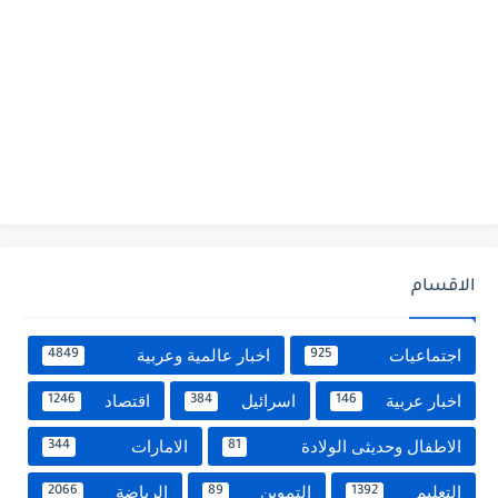
الاقسام
اجتماعيات
اخبار عالمية وعربية
4849
925
اخبار عربية
اسرائيل
اقتصاد
1246
384
146
الاطفال وحديثى الولادة
الامارات
344
81
التعليم
التموين
الرياضة
2066
89
1392