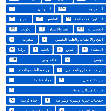
السعودية
السودان
51
434
الشئون الاجتماعية
الطقس
العراق
37
137
21
العسيرات
الفم والاسنان
الكويت
356
16
673
المخ والاعصاب والطب النفسي
المغرب
8
2
المنشاة
اليمن
باطنة
تركيا
10
1
38
43
تونس
ثقافة ودين
668
7
جراحة العظام والمفاصل
جراحة القلب والصدر
1
2
جراحة تجميل
جراحة عامة
1
1
جراحة مسالك بولية
2
جمعيات خيرية وتنموية وشرعية
حياة كريمة
72
5
رمد وجراحة عيون
سكر و غدد صماء
2
2