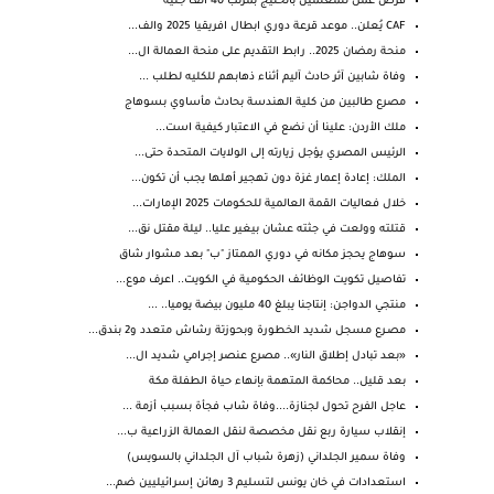
فرص عمل للمعلمين بالخليج بمرتب 40 ألف جنيه
CAF يُعلن.. موعد قرعة دوري ابطال افريقيا 2025 والف...
منحة رمضان 2025.. رابط التقديم على منحة العمالة ال...
وفاة شابين آثر حادث آليم أثناء ذهابهم للكليه لطلب ...
مصرع طالبين من كلية الهندسة بحادث مأساوي بسوهاج
ملك ⁧‫الأردن‬⁩: علينا أن نضع في الاعتبار كيفية است...
الرئيس المصري يؤجل زيارته إلى الولايات المتحدة حتى...
الملك: إعادة إعمار غزة دون تهجير أهلها يجب أن تكون...
خلال فعاليات القمة العالمية للحكومات 2025 الإمارات...
قتلته وولعت في جثته عشان بيغير عليا.. ليلة مقتل نق...
سوهاج يحجز مكانه في دوري الممتاز "ب" بعد مشوار شاق
تفاصيل تكويت الوظائف الحكومية في الكويت.. اعرف موع...
منتجي الدواجن: إنتاجنا يبلغ 40 مليون بيضة يوميا.. ...
مصـرع مسجل شديد الخطورة وبحوزتة رشاش متعدد و2 بندق...
«بعد تبادل إطلاق النار».. مصرع عنصر إجرامي شديد ال...
بعد قليل.. محاكمة المتهمة بإنهاء حياة الطفلة مكة
عاجل الفرح تحول لجنازة....وفاة شاب فجأة بسبب أزمة ...
إنقلاب سيارة ربع نقل مخصصة لنقل العمالة الزراعية ب...
وفاة سمير الجلداني (زهرة شباب آل الجلداني بالسويس)
استعدادات في خان يونس لتسليم 3 رهائن إسرائيليين ضم...