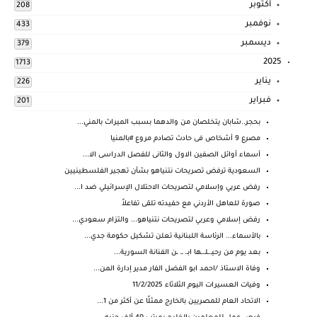
أكتوبر
208
نوفمبر
433
ديسمبر
379
2025
1713
يناير
226
فبراير
201
بحجر..شابان يتخلصان من والدهما بسبب الميراث بالمني...
مصرع 9 أشخاص فى حادث تصادم مروع #بالمنيا
أسماء أوائل الصفين الاول والثانى للفصل الدراسى الا...
السعودية ترفض تصريحات نتنياهو بشأن تهجير الفلسطينيين
رفض عربي وإسلامي لتصريحات الاحتلال الإسرائيلي ضد ا...
صورة للعاهل الأردني مع حفيدته تلقى تفاعلاً
رفض إسلامي وعربي لتصريحات نتنياهو... والتزام سعودي...
بالأسماء... الرئاسة اللبنانية تعلن تشكيل حكومة جدي...
بعد يوم من رحيـ.ـلـ.ـها ابـ. ـ. ـن الفنانة السورية...
وفاة الاستاذ /احمد ابو الفضل الفار مدير إدارة المن...
وفيات العسيرات اليوم الثلاثاء 11/2/2025
الاتحاد العام للمصريين بالخارج ممثلًا عن أكثر من 1...