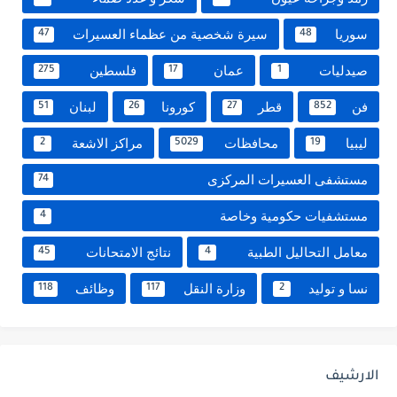
سوريا
سيرة شخصية من عظماء العسيرات
47
48
صيدليات
عمان
فلسطين
275
17
1
فن
قطر
كورونا
لبنان
51
26
27
852
ليبيا
محافظات
مراكز الاشعة
2
5029
19
مستشفى العسيرات المركزى
74
مستشفيات حكومية وخاصة
4
معامل التحاليل الطبية
نتائج الامتحانات
45
4
نسا و توليد
وزارة النقل
وظائف
118
117
2
الارشيف