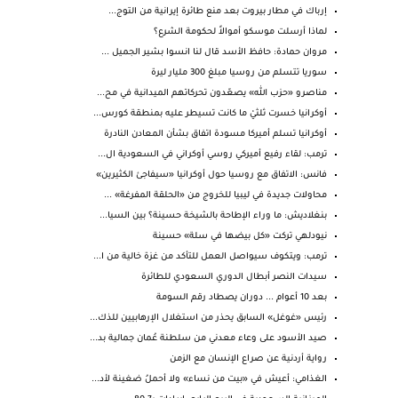
إرباك في مطار بيروت بعد منع طائرة إيرانية من التوج...
لماذا أرسلت موسكو أموالاً لحكومة الشرع؟
مروان حمادة: حافظ الأسد قال لنا انسوا بشير الجميل ...
سوريا تتسلم من روسيا مبلغ 300 مليار ليرة
مناصرو «حزب الله» يصعّدون تحركاتهم الميدانية في مح...
أوكرانيا خسرت ثلثيْ ما كانت تسيطر عليه بمنطقة كورس...
أوكرانيا تسلم أميركا مسودة اتفاق بشأن المعادن النادرة
ترمب: لقاء رفيع أميركي روسي أوكراني في السعودية ال...
فانس: الاتفاق مع روسيا حول أوكرانيا «سيفاجئ الكثيرين»
محاولات جديدة في ليبيا للخروج من «الحلقة المفرغة» ...
بنغلاديش: ما وراء الإطاحة بالشيخة حسينة؟ بين السيا...
نيودلهي تركت «كل بيضها في سلة» حسينة
ترمب: ويتكوف سيواصل العمل للتأكد من غزة خالية من ا...
سيدات النصر أبطال الدوري السعودي للطائرة
بعد 10 أعوام ... دوران يصطاد رقم السومة
رئيس «غوغل» السابق يحذر من استغلال الإرهابيين للذك...
صيد الأسود على وعاء معدني من سلطنة عُمان جمالية بد...
رواية أردنية عن صراع الإنسان مع الزمن
الغذامي: أعيش في «بيت من نساء» ولا أحملُ ضغينة لأد...