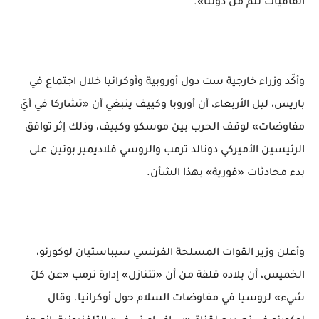
اتفاقيات تتم من دوننا».
وأكّد وزراء خارجية ست دول أوروبية وأوكرانيا خلال اجتماع في
باريس، ليل الأربعاء، أن أوروبا وكييف ينبغي أن «تشاركا في أيّ
مفاوضات» لوقف الحرب بين موسكو وكييف، وذلك إثر توافق
الرئيسين الأميركي دونالد ترمب والروسي فلاديمير بوتين على
بدء محادثات «فورية» بهذا الشأن.
وأعلن وزير القوات المسلحة الفرنسي سيباستيان لوكورنو،
الخميس، أن بلاده قلقة من أن «تتنازل» إدارة ترمب «عن كلّ
شيء» لروسيا في مفاوضات السلام حول أوكرانيا. وقال