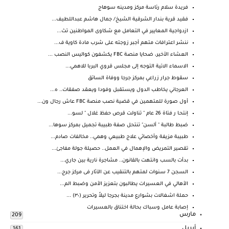
فريدة سلام رئاسة مركز ومدينه سوهاج
فقيد قرية بندار الشرقية الشيخ/ جمال هاشم عبداللطيف...
ازدواجية المعايير في التعامل مع شكاوى المواطنين تث...
ننشر اعترافات متهم أجبر زوجته على شرب مادة كاوية ف...
العشاء الأخير، ضحايا منصة FBC يكشفون كواليس النصب ...
الاسماء الاتية التوجه إلى مجلس قروي البربا للاهمي...
سقوط جرار زراعي بمركز جرجا ووفاة السائق
العرجاني يخاطب الدول ويستقبل وفودا ويعقد صفقات.. ه...
أول صورة للمتهمين في قضية نصب منصة FBC عاش رجال ون...
إنتحـا ر فتاة 26 عام " تناولت قرص حفظ غلال " لسو...
ضبط طالبة " ألسن" تنتحل صفة طبيبة تجميل بمركز سوها...
طبيبة مزيفة وأخصائي علاج طبيعي وهمي.. مخالفات صادم...
تقصير التمريض والإهمال في العمل.. حصيلة جولة مفاجئ...
بدأت بالسب وانتهت بالقانون.. مشاجرة نارية بين جاري...
السجن 7 سنوات لمتهم بالتنقيب عن الآثار فى مركز جرج...
الأهالي في العسيرات يطالبون بتعزيز الأمن وضبط الم...
حملة اشغالات بشوارع مدينة بجرجا ليلاً وتحرير (٣٠) ...
إصابة عامل وسباك بحالة اختناق بالعسيرات
مارس
209
أبريل