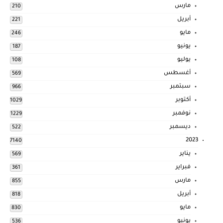
مارس
210
أبريل
221
مايو
246
يونيو
187
يوليو
108
أغسطس
569
سبتمبر
966
أكتوبر
1029
نوفمبر
1229
ديسمبر
522
2023
7140
يناير
569
فبراير
361
مارس
855
أبريل
818
مايو
830
يونيو
536