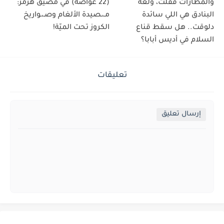
والمطارات قفلت، ولغة
(22 غواصة) في مضيق هرمز:
البنادق هي اللي سائدة
مـ،ـصيدة الألغام وصـ،ـواريخ
دلوقت.. هل سقط قناع
الكروز تحت الميّة!
السلام في أديس أبابا؟
تعليقات
إرسال تعليق