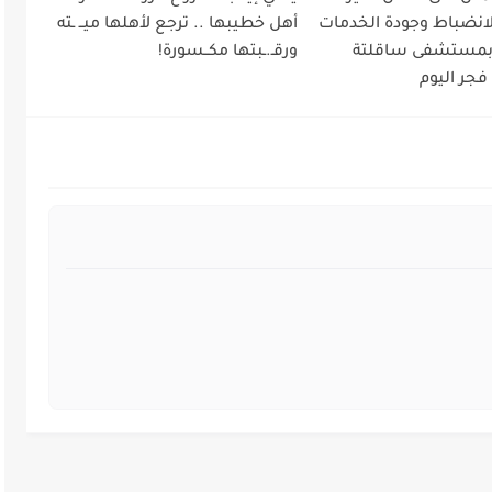
لانضباط وجودة الخدمات
أهل خطيبها .. ترجع لأهلها ميــ ـته
 بمستشفى ساقلتة
ورقـ.ـبتها مكــسورة!
فجر اليوم