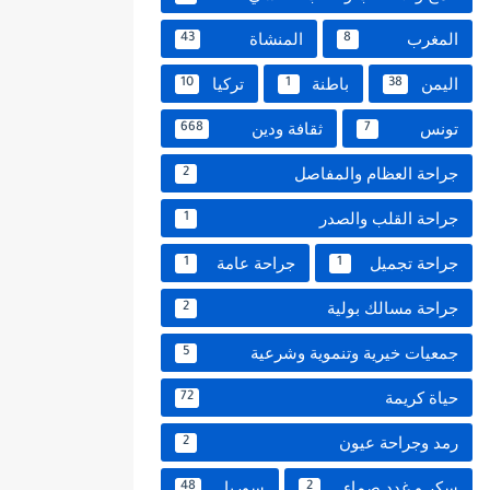
المغرب
المنشاة
43
8
اليمن
باطنة
تركيا
10
1
38
تونس
ثقافة ودين
668
7
جراحة العظام والمفاصل
2
جراحة القلب والصدر
1
جراحة تجميل
جراحة عامة
1
1
جراحة مسالك بولية
2
جمعيات خيرية وتنموية وشرعية
5
حياة كريمة
72
رمد وجراحة عيون
2
سكر و غدد صماء
سوريا
48
2