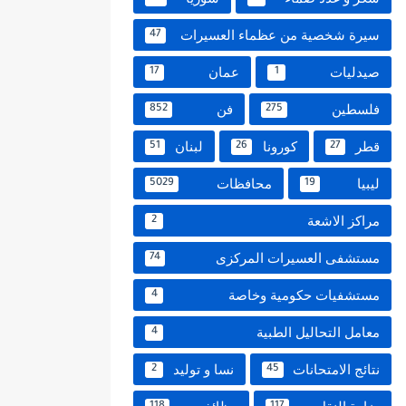
سيرة شخصية من عظماء العسيرات
47
صيدليات
عمان
17
1
فلسطين
فن
852
275
قطر
كورونا
لبنان
51
26
27
ليبيا
محافظات
5029
19
مراكز الاشعة
2
مستشفى العسيرات المركزى
74
مستشفيات حكومية وخاصة
4
معامل التحاليل الطبية
4
نتائج الامتحانات
نسا و توليد
2
45