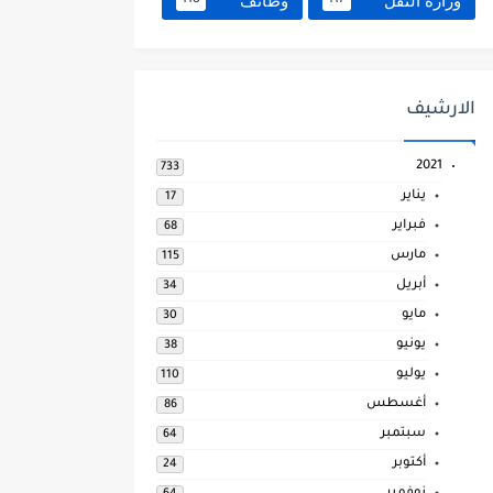
وزارة النقل
وظائف
118
117
الارشيف
2021
733
يناير
17
فبراير
68
مارس
115
أبريل
34
مايو
30
يونيو
38
يوليو
110
أغسطس
86
سبتمبر
64
أكتوبر
24