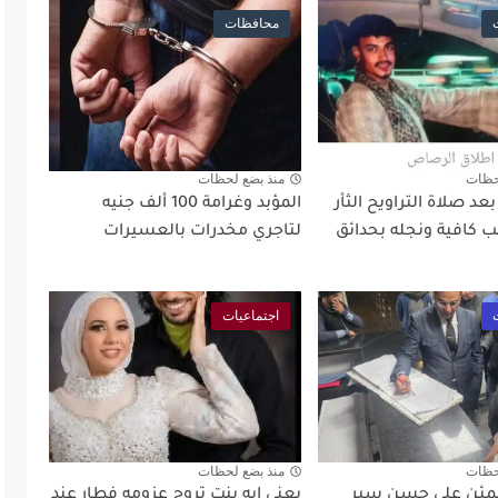
محافظات
حظات
منذ بضع لحظات
د صلاة التراويح الثأر
المؤبد وغرامة 100 ألف جنيه
 كافية ونجله بحدائق
لتاجري مخدرات بالعسيرات
اجتماعيات
حظات
منذ بضع لحظات
طمئن على حسن سير
يعني إيه بنت تروح عزومه فطار عند