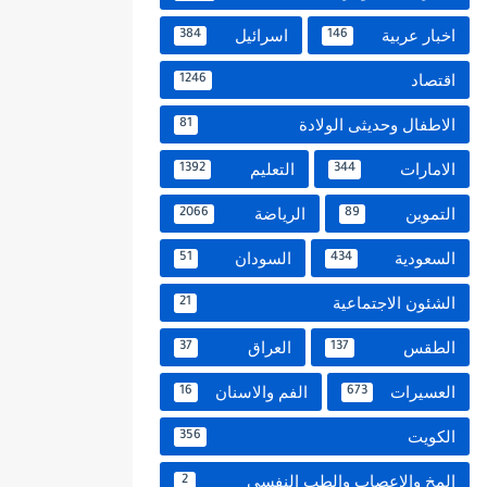
اخبار عربية
اسرائيل
384
146
اقتصاد
1246
الاطفال وحديثى الولادة
81
الامارات
التعليم
1392
344
التموين
الرياضة
2066
89
السعودية
السودان
51
434
الشئون الاجتماعية
21
الطقس
العراق
37
137
العسيرات
الفم والاسنان
16
673
الكويت
356
المخ والاعصاب والطب النفسي
2