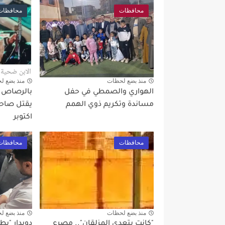
محافظات
محافظات
منذ بضع لحظات
منذ بضع ل
الهواري والصمطي في حفل
بالرصاص بع
مساندة وتكريم ذوي الهمم
يقتل صاحب
اكتوبر
محافظات
محافظات
منذ بضع لحظات
منذ بضع ل
"كانت بتعدي المزلقان".. مصرع
دويدار "ي