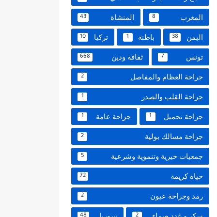
المغرب
المنشاة
43
8
اليمن
باطنة
تركيا
10
1
38
تونس
ثقافة ودين
668
7
جراحة العظام والمفاصل
2
جراحة القلب والصدر
1
جراحة تجميل
جراحة عامة
1
1
جراحة مسالك بولية
2
جمعيات خيرية وتنموية وشرعية
5
حياة كريمة
72
رمد وجراحة عيون
2
سكر و غدد صماء
سوريا
48
2