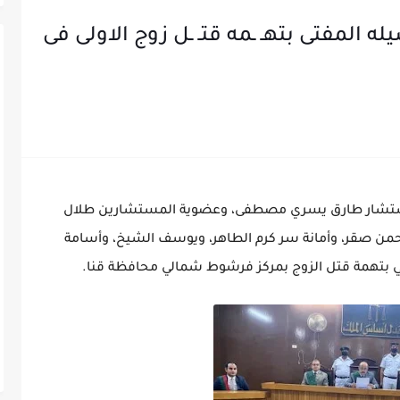
المفتى بتهـ ـمه قتـ ـل زوج الاولى فى
مستشار طارق يسري مصطفى، وعضوية المستشارين طلال
من صقر، وأمانة سر كرم الطاهر، ويوسف الشيخ، وأسامة
مفتي بتهمة قتل الزوج بمركز فرشوط شمالي محافظة قنا.