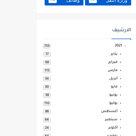
وزارة النقل
وظائف
118
117
الارشيف
2021
733
يناير
17
فبراير
68
مارس
115
أبريل
34
مايو
30
يونيو
38
يوليو
110
أغسطس
86
سبتمبر
64
أكتوبر
24