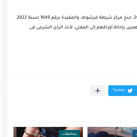
تم إحالة القضية التي حملت رقم 4622 لسنة 2022، جنح مركز شرطة فرشوط، والمقيدة برقم 1649 لسنة 2022
مين بإحالة أوراقهم إلى المفتي، لأخذ الرأى الشرعى فى
محافظات