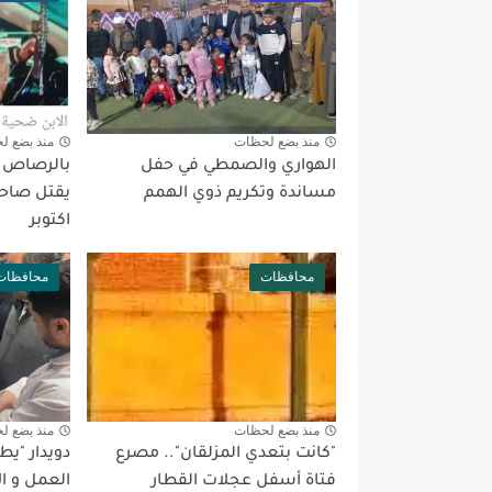
منذ بضع لحظات
منذ بضع ل
الهواري والصمطي في حفل
بالرصاص بع
مساندة وتكريم ذوي الهمم
يقتل صاحب
اكتوبر
محافظات
محافظات
منذ بضع لحظات
منذ بضع ل
"كانت بتعدي المزلقان".. مصرع
دويدار "ي
فتاة أسفل عجلات القطار
العمل و ا