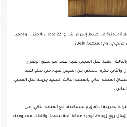
تعود أحداث القضية إلى فبراير 2022، تمكنت الأجهزة الأمنية من ضبط إسراء. ش.ع، 22 عاما، ربة منزل، و احمد.
لثالث ، تهمة قتل المجني عليه، عمدا مع سبق الإصرار
والثاني فكرة الخلاص من المجني عليه، حتى تخلو لهما
عان المتهم الثاني بالمتهم الثالث، لتنفيذ جريمة قتل المجني
دائرة.
اك بطريقة الاتفاق والمساعدة، مع المتهم الثاني، على
إزهاق روح زوجها، لوجود علاقة آثمة بينهما، واتفقت معه ومدته