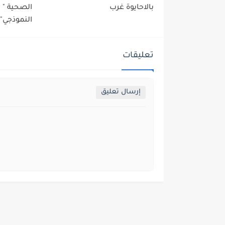
بالاحايوة غرب
الصحية "
النموذجي" 
تعليقات
إرسال تعليق