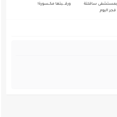
 بمستشفى ساقلتة
ورقـ.ـبتها مكــسورة!
فجر اليوم