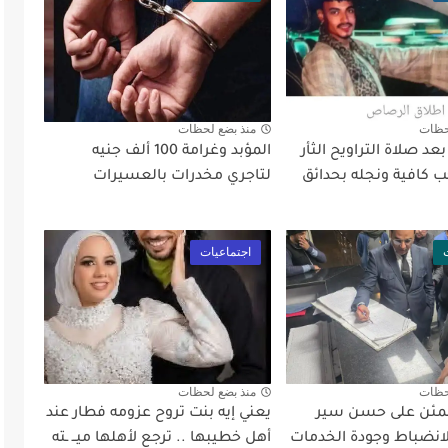
حظات
منذ بضع لحظات
د صلاة التراويح الثأر
المؤبد وغرامة 100 ألف جنيه
 كافية ونجله بحدائق
لتاجري مخدرات بالعسيرات
اجتماعيات
حظات
منذ بضع لحظات
طمئن على حسن سير
يعني إيه بنت تروح عزومه فطار عند
لانضباط وجودة الخدمات
أهل خطيبها .. ترجع لأهلها ميــ ـته