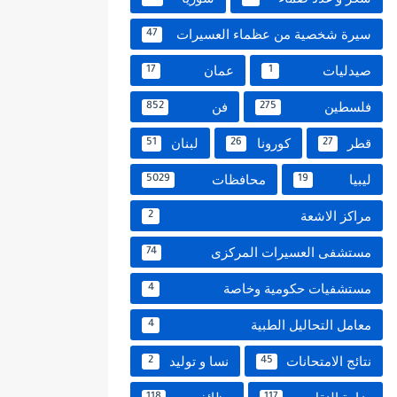
سيرة شخصية من عظماء العسيرات
47
صيدليات
عمان
17
1
فلسطين
فن
852
275
قطر
كورونا
لبنان
51
26
27
ليبيا
محافظات
5029
19
مراكز الاشعة
2
مستشفى العسيرات المركزى
74
مستشفيات حكومية وخاصة
4
معامل التحاليل الطبية
4
نتائج الامتحانات
نسا و توليد
2
45