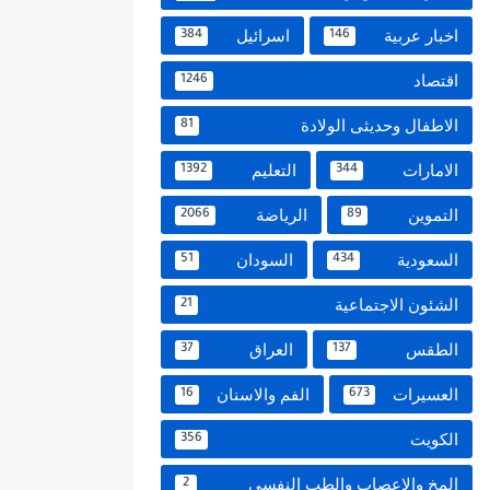
اخبار عربية
اسرائيل
384
146
اقتصاد
1246
الاطفال وحديثى الولادة
81
الامارات
التعليم
1392
344
التموين
الرياضة
2066
89
السعودية
السودان
51
434
الشئون الاجتماعية
21
الطقس
العراق
37
137
العسيرات
الفم والاسنان
16
673
الكويت
356
المخ والاعصاب والطب النفسي
2