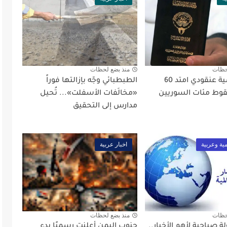
حظات
منذ بضع لحظات
تزوير جنسية عنقودي امتد 60
الطبطبائي وجّه بإزالتها فوراً
سقوط مئات السوريين
«مخالَفات الأسفلت»... تُحيل
مدارس إلى التحقيق
مية وعربية
اخبار عربية
حظات
منذ بضع لحظات
ة صباحية لأهم الأخبار..
جنوب اليمن أعلنت رسميًا بدء