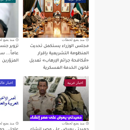
منذ بضع لحظات
منذ بضع ل
مجلس الوزراء يستكمل تحديث
المنظومة التشريعية بإقرار
عاماً... 
«مُكافحة جرائم الإرهاب» تعديل
المزوّرين
قانون الخدمة العسكرية
اخبار عربية
اخبار عال
منذ بضع لحظات
منذ بضع ل
حميدتي يعرض على مصر إنشاء
عاجل.. جول