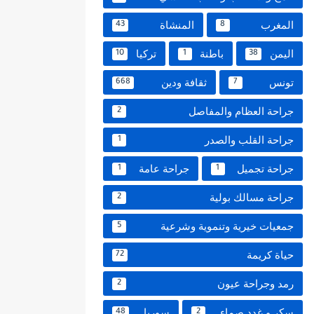
المغرب
المنشاة
43
8
اليمن
باطنة
تركيا
10
1
38
تونس
ثقافة ودين
668
7
جراحة العظام والمفاصل
2
جراحة القلب والصدر
1
جراحة تجميل
جراحة عامة
1
1
جراحة مسالك بولية
2
جمعيات خيرية وتنموية وشرعية
5
حياة كريمة
72
رمد وجراحة عيون
2
سكر و غدد صماء
سوريا
48
2