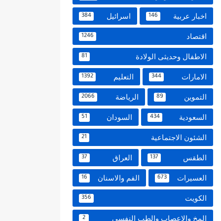
اخبار عربية
اسرائيل
384
146
اقتصاد
1246
الاطفال وحديثى الولادة
81
الامارات
التعليم
1392
344
التموين
الرياضة
2066
89
السعودية
السودان
51
434
الشئون الاجتماعية
21
الطقس
العراق
37
137
العسيرات
الفم والاسنان
16
673
الكويت
356
المخ والاعصاب والطب النفسي
2