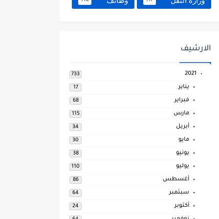
وزارة النقل
وظائف
118
117
الارشيف
2021
733
يناير
17
فبراير
68
مارس
115
أبريل
34
مايو
30
يونيو
38
يوليو
110
أغسطس
86
سبتمبر
64
أكتوبر
24