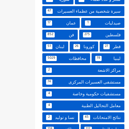
سيرة شخصية من عظماء العسيرات
47
صيدليات
عمان
17
1
فلسطين
فن
852
275
قطر
كورونا
لبنان
51
26
27
ليبيا
محافظات
5029
19
مراكز الاشعة
2
مستشفى العسيرات المركزى
74
مستشفيات حكومية وخاصة
4
معامل التحاليل الطبية
4
نتائج الامتحانات
نسا و توليد
2
45