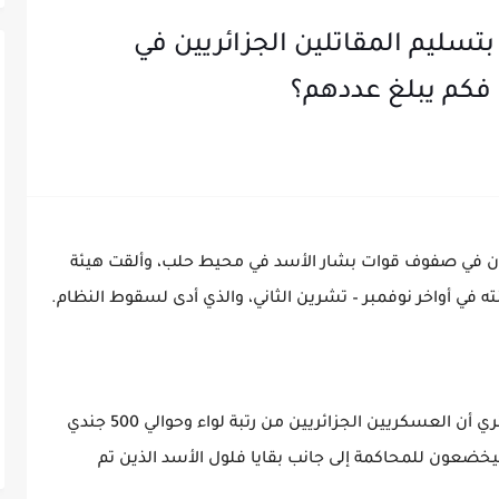
سليم المقاتلين الجزائريين في
فكم يبلغ عددهم؟
لون في صفوف قوات بشار الأسد في محيط حلب، وألقت هيئة
 في أواخر نوفمبر – تشرين الثاني، والذي أدى لسقوط النظام.
ووفقا لمراسلنا، أبلغ الشرع وزير الخارجية الجزائري أن العسكريين الجزائريين من رتبة لواء وحوالي 500 جندي
ضعون للمحاكمة إلى جانب بقايا فلول الأسد الذين تم