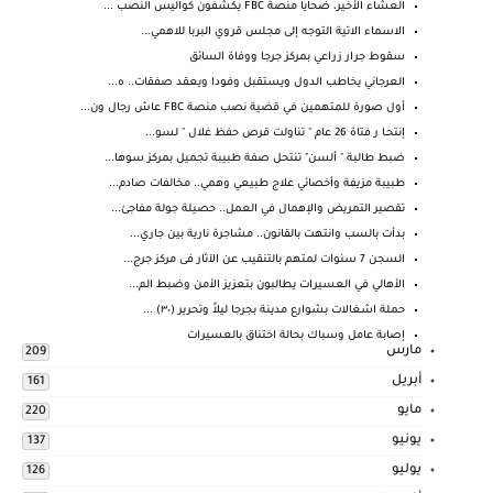
العشاء الأخير، ضحايا منصة FBC يكشفون كواليس النصب ...
الاسماء الاتية التوجه إلى مجلس قروي البربا للاهمي...
سقوط جرار زراعي بمركز جرجا ووفاة السائق
العرجاني يخاطب الدول ويستقبل وفودا ويعقد صفقات.. ه...
أول صورة للمتهمين في قضية نصب منصة FBC عاش رجال ون...
إنتحـا ر فتاة 26 عام " تناولت قرص حفظ غلال " لسو...
ضبط طالبة " ألسن" تنتحل صفة طبيبة تجميل بمركز سوها...
طبيبة مزيفة وأخصائي علاج طبيعي وهمي.. مخالفات صادم...
تقصير التمريض والإهمال في العمل.. حصيلة جولة مفاجئ...
بدأت بالسب وانتهت بالقانون.. مشاجرة نارية بين جاري...
السجن 7 سنوات لمتهم بالتنقيب عن الآثار فى مركز جرج...
الأهالي في العسيرات يطالبون بتعزيز الأمن وضبط الم...
حملة اشغالات بشوارع مدينة بجرجا ليلاً وتحرير (٣٠) ...
إصابة عامل وسباك بحالة اختناق بالعسيرات
مارس
209
أبريل
161
مايو
220
يونيو
137
يوليو
126