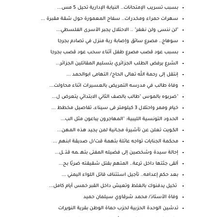
بسبب تسريب الإمتحانات.. النيابة الإدارية تحيل 5 مس...
سهرات حمراء ومخدرات.. سفاح المعمورة حول شقة مقبرة ...
"لن ننسى ولن نغفر" .. الاحتلال يجبر الأسرى الفلسطي...
سوهاج.. مصرع سائق وإصابة ربة منزل في تصادم بجرجا
بسبب عود قصب مصرع طفل أثناء سحب عود قصب بجرجا
الشرع يرفض الطلب الجزائري بتسليم المقاتلين الجزائر...
إنتقل إلى رحمة الله تعالى الحاج/ التهامى ابوالحمد ...
وفاة طالب في مدرسه التمريض بالعسيرات اثناء محاولت...
"ضربوه بالموس "طالب بالصف الثاني الابتدائي يتعرض ل...
خيام وممر واحتلال 3 كيلومتر فى سيناء، تفاصيل مخطط ...
الحدود التونسية الليبية: "المهاجرون يباعون مثل الب...
الكـويت تعلن عن تأشيرة مجــانية لمن يجيد هذه المهن...
محكمة الجنايات تواجه عائلة بتهمة قت/ل صديقة ابنهم ...
إحالة سيدة وشخصين إلى فضيله المفتى بتهـ ـمه قتـ ـل...
ألقى جثتها داخل ترعة.. المتهم بقتل شقيقته ضربًا بح...
بعد حكم إعدامه.. تأجيل استئناف قاتل اللواء اليمني ...
تخيل يدفنوك بالغلط وتعيش داخل القبر خمس أيام كامل...
وفاة الأستاذ/ محمد شرقاوي سيلمان حميد
تدشين الوحدة الحزبية لحزب حماة الوطن بقرية النويرات