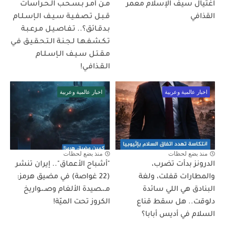
اغتيال سيف الإسلام معمر
مـن أمـر بـسـحـب الـحـراسات
القذافي
قـبـل تـصـفـيـة سـيـف الـإسـلـام
بـدقـائق؟.. تـفـاصـيـل مـرعـبـة
تـكـشـفـهـا لـجـنـة الـتـحـقـيـق فـي
مـقـتـل سـيـف الـإسـلـام
الـقـذافـي!
اخبار عالمية وعربية
اخبار عالمية وعربية
منذ بضع لحظات
منذ بضع لحظات
الدرونز بدأت تضرب،
"أشباح الأعماق".. إيران تنشر
والمطارات قفلت، ولغة
(22 غواصة) في مضيق هرمز:
البنادق هي اللي سائدة
مـ،ـصيدة الألغام وصـ،ـواريخ
دلوقت.. هل سقط قناع
الكروز تحت الميّة!
السلام في أديس أبابا؟