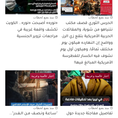
منذ بضع لحظات
منذ بضع لحظات
الحرس الثوري قصف مكتب
«نوره» أصبحت «نور».. الكويت
نتنياهو من شوية، والمقاتلات
تكشف واقعة غريبة في
الحربية الأمريكية بتقع زي الرز،
مراجعات تزوير الجنسية
وواضح إن النهارده هيكون يوم
مختلف تمامًا، وهيكون أول يوم
نشوف فيه انكسار للغطرسة
الأمريكية المبالغ فيها!
اخبار عالمية وعربية
اخبار عالمية وعربية
منذ بضع لحظات
منذ بضع لحظات
تفاصيل مفاجئة جديدة حول
"سـاعـة ونـصـف مـن الـغـدر"..