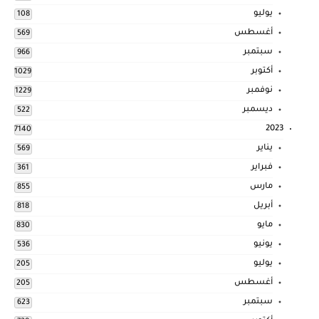
يوليو
108
أغسطس
569
سبتمبر
966
أكتوبر
1029
نوفمبر
1229
ديسمبر
522
2023
7140
يناير
569
فبراير
361
مارس
855
أبريل
818
مايو
830
يونيو
536
يوليو
205
أغسطس
205
سبتمبر
623