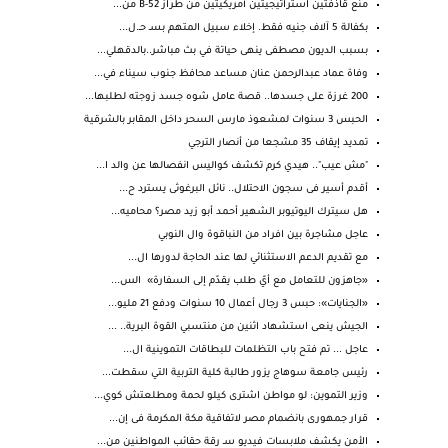
منع قاذفتين استراتيجيتين أمريكيتين من طراز B-52 من...
بكفالة 5 آلاف جنيه فقط. إخلاء سبيل المتهم بسـ حـ.ل...
بسبب الديون مصطفى ينهى حياتة في بث مباشر..بالدقهلي...
وفاة عماد عبدالرحمن عنان مساعد محافظ جنوب سيناء في...
200 غرزة على جسدها.. قصة عامل شوه جسد زوجته لطلبها...
الحبس 3 سنوات لمشعوذ مارس السحر داخل المقابر بالشرقية
تمديد إيقاف 35 مشجعا من أنصار الترجي
"مش عيب".. هيدي كرم تكشف كواليس انفصالها عن والد ا...
أقدم أسير فى سجون الاحتلال.. نائل البرغوثى يسترد ح...
هل سيترك اليوتيوبر الشهير أحمد أبو زيد مصر؟ محاميه...
عاجل مشاجرة بين افراد من النباقوة وال النوبي
مع تقديم الدعم الاستثنائي لها عند الحاجة لدورها ال...
«جاهزون للتعامل مع أيّ طلب يقدّم إلى السفارة» الس...
«الجنايات»: حبس 3 رجال أعمال 10 سنوات ودفع 21 مليو...
الجيش ينعى استشهاد اثنين من منتسبي القوة البرية.. ...
عاجل ... تم فتح باب التظلمات للبطاقات التموينية ال...
رئيس جامعة سوهاج يزور طالبة كلية التربية التي سقطت...
وزير التموين: لو مواطن اشترى كيلو لحمة ومطلعتش كوي...
قرار جمهورى بانضمام مصر لاتفاقية مكة المكرمة فى إن...
الأمن يكشف ملابسات فيديو سـ رقة حقائب المواطنين من...