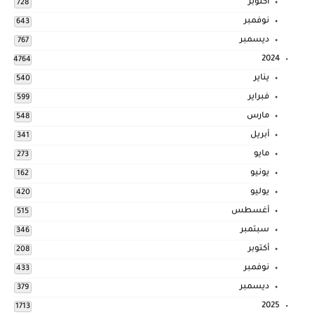
أكتوبر
728
نوفمبر
643
ديسمبر
767
2024
4764
يناير
540
فبراير
599
مارس
548
أبريل
341
مايو
273
يونيو
162
يوليو
420
أغسطس
515
سبتمبر
346
أكتوبر
208
نوفمبر
433
ديسمبر
379
2025
1713