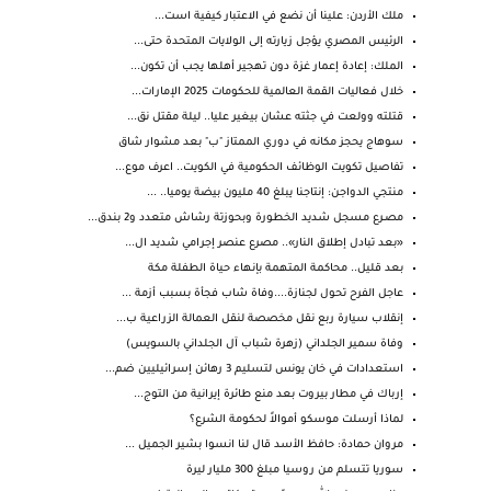
ملك ⁧‫الأردن‬⁩: علينا أن نضع في الاعتبار كيفية است...
الرئيس المصري يؤجل زيارته إلى الولايات المتحدة حتى...
الملك: إعادة إعمار غزة دون تهجير أهلها يجب أن تكون...
خلال فعاليات القمة العالمية للحكومات 2025 الإمارات...
قتلته وولعت في جثته عشان بيغير عليا.. ليلة مقتل نق...
سوهاج يحجز مكانه في دوري الممتاز "ب" بعد مشوار شاق
تفاصيل تكويت الوظائف الحكومية في الكويت.. اعرف موع...
منتجي الدواجن: إنتاجنا يبلغ 40 مليون بيضة يوميا.. ...
مصـرع مسجل شديد الخطورة وبحوزتة رشاش متعدد و2 بندق...
«بعد تبادل إطلاق النار».. مصرع عنصر إجرامي شديد ال...
بعد قليل.. محاكمة المتهمة بإنهاء حياة الطفلة مكة
عاجل الفرح تحول لجنازة....وفاة شاب فجأة بسبب أزمة ...
إنقلاب سيارة ربع نقل مخصصة لنقل العمالة الزراعية ب...
وفاة سمير الجلداني (زهرة شباب آل الجلداني بالسويس)
استعدادات في خان يونس لتسليم 3 رهائن إسرائيليين ضم...
إرباك في مطار بيروت بعد منع طائرة إيرانية من التوج...
لماذا أرسلت موسكو أموالاً لحكومة الشرع؟
مروان حمادة: حافظ الأسد قال لنا انسوا بشير الجميل ...
سوريا تتسلم من روسيا مبلغ 300 مليار ليرة