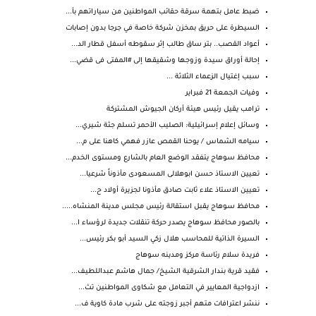
ضبط عامل بتهمة سرقة حقائب المواطنين من سياراتهم بأ...
السيطرة على حريق بمخزن شركة خاصة في جرجا بدون إصابات
أعواد القصب.. بتر ساق طالب إثر سقوطه أسفل قطار الد...
إحالة أوراق سيدة وزوجها وشقيقها إلى #المفتى فى قضي...
سبب إغتيال الزعماء الثلاثة ...
وفيات الجمعة 21 فبراير
ترامب يقيل رئيس هيئة أركان الجيوش المشتركة
وسائل إعلام إسرائيلية: الصليب الأحمر تسلم جثة شيري...
سيامه الشماس / يوحنا القمص عازر فهمي كاهنا على م...
محافظ سوهاج يتفقد الوضع العام بالشارع ومستوى الخدم...
تعيين الاستاذ حسن ابوهلالى المسعودى مأذوناً شرعيا...
تعيين الاستاذ علاء ثابت صادق مأذونا لجزيرة أولاد ح...
محافظ سوهاج يقبل استقالة رئيس مجلس مدينة المنشاه.....
بالصور محافظ سوهاج يصدر حركة تنقلات جديدة لرؤساء ا...
السيرة الذاتية للمحاسب هلال زكي السيد أبو بكر رئيس...
فريدة سلام رئاسة مركز ومدينه سوهاج
فقيد قرية بندار الشرقية الشيخ/ جمال هاشم عبداللطيف...
ازدواجية المعايير في التعامل مع شكاوى المواطنين تث...
ننشر اعترافات متهم أجبر زوجته على شرب مادة كاوية ف...