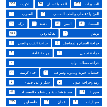
العسيرات
الفم والاسنان
الكويت
356
16
673
المخ والاعصاب والطب النفسي
المغرب
8
2
المنشاة
اليمن
باطنة
تركيا
10
1
38
43
تونس
ثقافة ودين
668
7
جراحة العظام والمفاصل
جراحة القلب والصدر
1
2
جراحة تجميل
جراحة عامة
1
1
جراحة مسالك بولية
2
جمعيات خيرية وتنموية وشرعية
حياة كريمة
72
5
رمد وجراحة عيون
سكر و غدد صماء
2
2
سوريا
سيرة شخصية من عظماء العسيرات
47
48
صيدليات
عمان
فلسطين
275
17
1