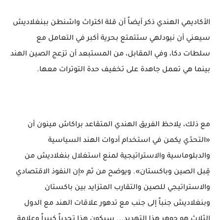
الأكاديمي الهندي ذكر أيضاً أن قلة اكتراث واشنطن ببنغلاديش
سيعني أن نيودلهي ستتمتع بحرية أكبر في التعامل مع
سلطات دكا، وفي المقابل، من المستبعد أن تزعج الصين الهند
بينما هي تعمل جاهدة على تخفيف حدة التوترات معها.
مع ذلك، يلاحظ الفريق الهندي المتقاعد براكاش مينون أن
«التحدّي يكمن في استخدام أدوات الهند السياسية
والدبلوماسية والاستراتيجية لمنع استغلال بنغلاديش من
قِبل الصين وباكستان». ويوضح من ثم «إن النفوذ الاقتصادي
والاستراتيجي للصين والتقارب المتزايد بين باكستان
وبنغلاديش جنباً إلى جنب مع تدهور علاقات الهند مع الدول
الثلاث هو جوهر هذا التهديد... سيكون هذا تحدياً كبيراً وعلامة