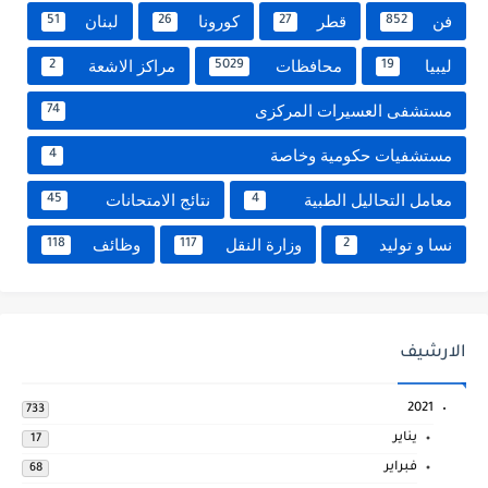
فن
قطر
كورونا
لبنان
51
26
27
852
ليبيا
محافظات
مراكز الاشعة
2
5029
19
مستشفى العسيرات المركزى
74
مستشفيات حكومية وخاصة
4
معامل التحاليل الطبية
نتائج الامتحانات
45
4
نسا و توليد
وزارة النقل
وظائف
118
117
2
الارشيف
2021
733
يناير
17
فبراير
68