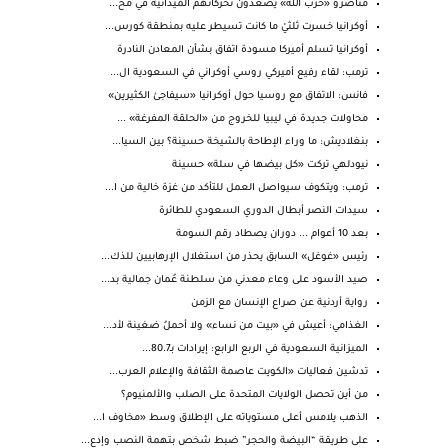
مناصرو «حزب الله» يصعّدون تحركاتهم الميدانية في مح...
أوكرانيا خسرت ثلثيْ ما كانت تسيطر عليه بمنطقة كورس...
أوكرانيا تسلم أميركا مسودة اتفاق بشأن المعادن النادرة
ترمب: لقاء رفيع أميركي روسي أوكراني في السعودية ال...
فانس: الاتفاق مع روسيا حول أوكرانيا «سيفاجئ الكثيرين»
محاولات جديدة في ليبيا للخروج من «الحلقة المفرغة» ...
بنغلاديش: ما وراء الإطاحة بالشيخة حسينة؟ بين السيا...
نيودلهي تركت «كل بيضها في سلة» حسينة
ترمب: ويتكوف سيواصل العمل للتأكد من غزة خالية من ا...
سيدات النصر أبطال الدوري السعودي للطائرة
بعد 10 أعوام ... دوران يصطاد رقم السومة
رئيس «غوغل» السابق يحذر من استغلال الإرهابيين للذك...
صيد الأسود على وعاء معدني من سلطنة عُمان جمالية بد...
رواية أردنية عن صراع الإنسان مع الزمن
الغذامي: أعيش في «بيت من نساء» ولا أحملُ ضغينة لأد...
الميزانية السعودية في الربع الرابع: إيرادات بـ80.7...
تدشين فعاليات «الكويت عاصمة الثقافة والإعلام العرب...
من أين تحصل الولايات المتحدة على الصلب والألمنيوم؟
الذهب يلامس أعلى مستوياته على الإطلاق وسط «مخاوف ا...
على طريقة “البيضة والحجر” ضبط شخص بتهمة النصب وإدع...