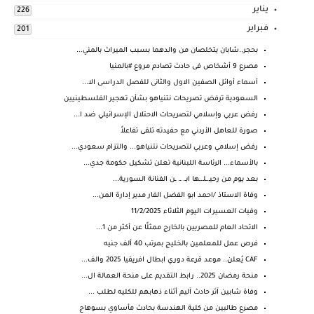
يناير
226
فبراير
201
بحجر..شابان يتخلصان من والدهما بسبب الميراث بالمني...
مصرع 9 أشخاص فى حادث تصادم مروع #بالمنيا
أسماء أوائل الصفين الاول والثانى للفصل الدراسى الا...
السعودية ترفض تصريحات نتنياهو بشأن تهجير الفلسطينيين
رفض عربي وإسلامي لتصريحات الاحتلال الإسرائيلي ضد ا...
صورة للعاهل الأردني مع حفيدته تلقى تفاعلاً
رفض إسلامي وعربي لتصريحات نتنياهو... والتزام سعودي...
بالأسماء... الرئاسة اللبنانية تعلن تشكيل حكومة جدي...
بعد يوم من رحيـ.ـلـ.ـها ابـ. ـ. ـن الفنانة السورية...
وفاة الاستاذ /احمد ابو الفضل الفار مدير إدارة المن...
وفيات العسيرات اليوم الثلاثاء 11/2/2025
الاتحاد العام للمصريين بالخارج ممثلًا عن أكثر من 1...
فرص عمل للمعلمين بالخليج بمرتب 40 ألف جنيه
CAF يُعلن.. موعد قرعة دوري ابطال افريقيا 2025 والف...
منحة رمضان 2025.. رابط التقديم على منحة العمالة ال...
وفاة شابين آثر حادث آليم أثناء ذهابهم للكليه لطلب ...
مصرع طالبين من كلية الهندسة بحادث مأساوي بسوهاج