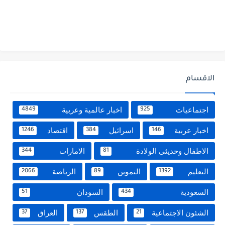
الاقسام
اجتماعيات
اخبار عالمية وعربية
4849
925
اخبار عربية
اسرائيل
اقتصاد
1246
384
146
الاطفال وحديثى الولادة
الامارات
344
81
التعليم
التموين
الرياضة
2066
89
1392
السعودية
السودان
51
434
الشئون الاجتماعية
الطقس
العراق
37
137
21