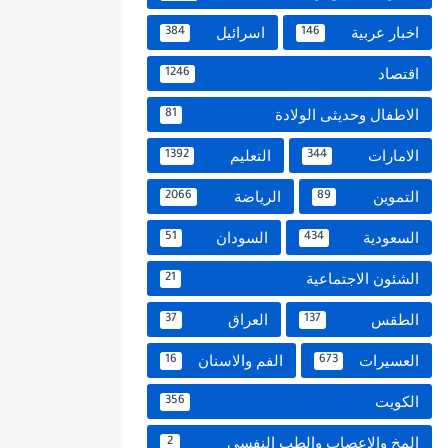
اخبار عربية
اسرائيل
384
146
اقتصاد
1246
الاطفال وحديثى الولادة
81
الامارات
التعليم
1392
344
التموين
الرياضة
2066
89
السعودية
السودان
51
434
الشئون الاجتماعية
21
الطقس
العراق
37
137
العسيرات
الفم والاسنان
16
673
الكويت
356
المخ والاعصاب والطب النفسي
2