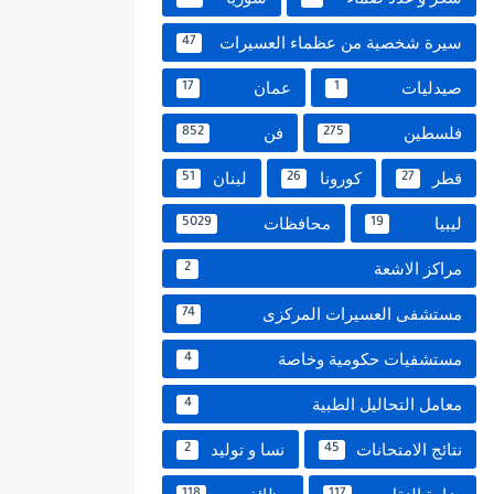
سيرة شخصية من عظماء العسيرات
47
صيدليات
عمان
17
1
فلسطين
فن
852
275
قطر
كورونا
لبنان
51
26
27
ليبيا
محافظات
5029
19
مراكز الاشعة
2
مستشفى العسيرات المركزى
74
مستشفيات حكومية وخاصة
4
معامل التحاليل الطبية
4
نتائج الامتحانات
نسا و توليد
2
45