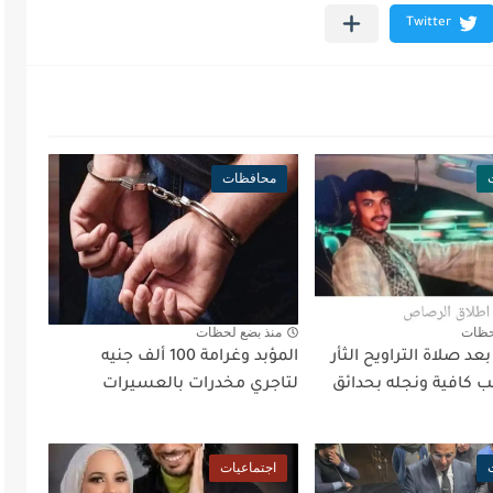
محافظات
حظات
منذ بضع لحظات
د صلاة التراويح الثأر
المؤبد وغرامة 100 ألف جنيه
 كافية ونجله بحدائق
لتاجري مخدرات بالعسيرات
اجتماعيات