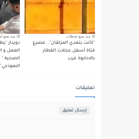
منذ بضع لحظات
منذ بضع ل
"كانت بتعدي المزلقان".. مصرع
دويدار "ي
فتاة أسفل عجلات القطار
العمل و ا
بالاحايوة غرب
الصحية "
النموذجي" 
تعليقات
إرسال تعليق