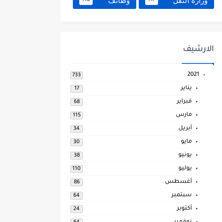
وزارة النقل
وظائف
118
117
الارشيف
2021
733
يناير
17
فبراير
68
مارس
115
أبريل
34
مايو
30
يونيو
38
يوليو
110
أغسطس
86
سبتمبر
64
أكتوبر
24