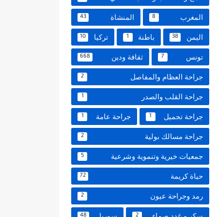
المغرب
المنشاة
43
8
اليمن
باطنة
تركيا
10
1
38
تونس
ثقافة ودين
668
7
جراحة العظام والمفاصل
2
جراحة القلب والصدر
1
جراحة تجميل
جراحة عامة
1
1
جراحة مسالك بولية
2
جمعيات خيرية وتنموية وشرعية
5
حياة كريمة
72
رمد وجراحة عيون
2
سكر و غدد صماء
سوريا
48
2