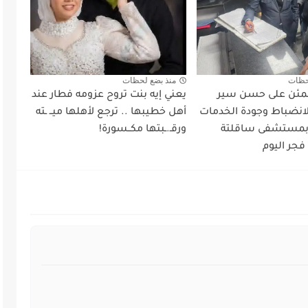
حظات
منذ بضع لحظات
طمئن على حسن سير
يعني إيه بنت تروح عزومه فطار عند
لانضباط وجودة الخدمات
أهل خطيبها .. ترجع لأهلها ميــ ـته
 بمستشفى ساقلتة
ورقـ.ـبتها مكــسورة!
فجر اليوم