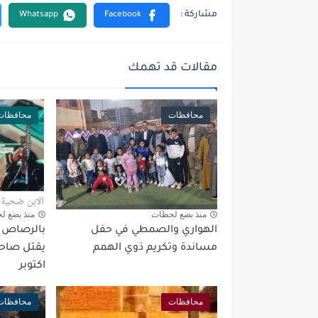
مقالات قد تهمك
محافظات
محافظات
منذ بضع لحظات
منذ بضع ل
الهواري والصمطي في حفل
بالرصاص بع
مساندة وتكريم ذوي الهمم
يقتل صاحب
اكتوبر
محافظات
محافظات