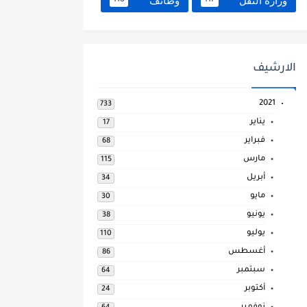
وزارة النقل
وظائف
118
117
الارشيف
2021
733
يناير
17
فبراير
68
مارس
115
أبريل
34
مايو
30
يونيو
38
يوليو
110
أغسطس
86
سبتمبر
64
أكتوبر
24