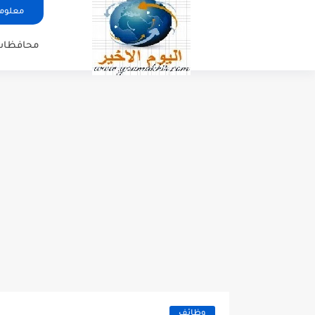
معلوما
محافظات
وظائف