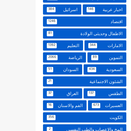
اخبار عربية
اسرائيل
384
146
اقتصاد
1246
الاطفال وحديثى الولادة
81
الامارات
التعليم
1392
344
التموين
الرياضة
2066
89
السعودية
السودان
51
434
الشئون الاجتماعية
21
الطقس
العراق
37
137
العسيرات
الفم والاسنان
16
673
الكويت
356
المخ والاعصاب والطب النفسي
2