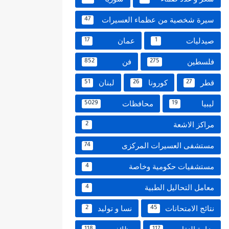
سيرة شخصية من عظماء العسيرات
47
صيدليات
عمان
17
1
فلسطين
فن
852
275
قطر
كورونا
لبنان
51
26
27
ليبيا
محافظات
5029
19
مراكز الاشعة
2
مستشفى العسيرات المركزى
74
مستشفيات حكومية وخاصة
4
معامل التحاليل الطبية
4
نتائج الامتحانات
نسا و توليد
2
45