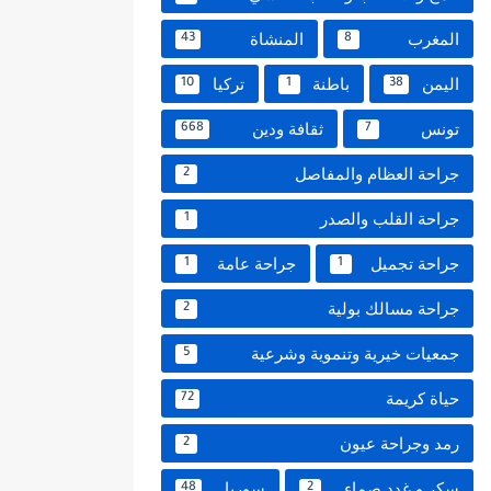
المغرب
المنشاة
43
8
اليمن
باطنة
تركيا
10
1
38
تونس
ثقافة ودين
668
7
جراحة العظام والمفاصل
2
جراحة القلب والصدر
1
جراحة تجميل
جراحة عامة
1
1
جراحة مسالك بولية
2
جمعيات خيرية وتنموية وشرعية
5
حياة كريمة
72
رمد وجراحة عيون
2
سكر و غدد صماء
سوريا
48
2