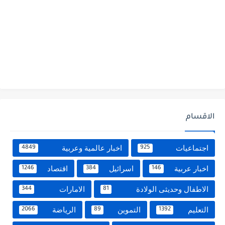
الاقسام
اجتماعيات
اخبار عالمية وعربية
4849
925
اخبار عربية
اسرائيل
اقتصاد
1246
384
146
الاطفال وحديثى الولادة
الامارات
344
81
التعليم
التموين
الرياضة
2066
89
1392