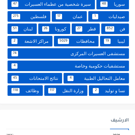
سوريا
سيرة شخصية من عظماء العسيرات
47
48
صيدليات
عمان
فلسطين
275
17
1
فن
قطر
كورونا
لبنان
51
26
27
852
ليبيا
محافظات
مراكز الاشعة
2
5029
19
مستشفى العسيرات المركزى
74
مستشفيات حكومية وخاصة
4
معامل التحاليل الطبية
نتائج الامتحانات
45
4
نسا و توليد
وزارة النقل
وظائف
118
117
2
الارشيف