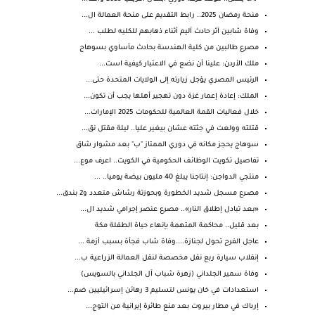
منحة رمضان 2025.. رابط التقديم على منحة العمالة ال...
وفاة شابين آثر حادث آليم أثناء ذهابهم للكليه لطلب ...
مصرع طالبين من كلية الهندسة بحادث مأساوي بسوهاج
ملك ⁧‫الأردن‬⁩: علينا أن نضع في الاعتبار كيفية است...
الرئيس المصري يؤجل زيارته إلى الولايات المتحدة حتى...
الملك: إعادة إعمار غزة دون تهجير أهلها يجب أن تكون...
خلال فعاليات القمة العالمية للحكومات 2025 الإمارات...
قتلته وولعت في جثته عشان بيغير عليا.. ليلة مقتل نق...
سوهاج يحجز مكانه في دوري الممتاز "ب" بعد مشوار شاق
تفاصيل تكويت الوظائف الحكومية في الكويت.. اعرف موع...
منتجي الدواجن: إنتاجنا يبلغ 40 مليون بيضة يوميا.. ...
مصـرع مسجل شديد الخطورة وبحوزتة رشاش متعدد و2 بندق...
«بعد تبادل إطلاق النار».. مصرع عنصر إجرامي شديد ال...
بعد قليل.. محاكمة المتهمة بإنهاء حياة الطفلة مكة
عاجل الفرح تحول لجنازة....وفاة شاب فجأة بسبب أزمة ...
إنقلاب سيارة ربع نقل مخصصة لنقل العمالة الزراعية ب...
وفاة سمير الجلداني (زهرة شباب آل الجلداني بالسويس)
استعدادات في خان يونس لتسليم 3 رهائن إسرائيليين ضم...
إرباك في مطار بيروت بعد منع طائرة إيرانية من التوج...