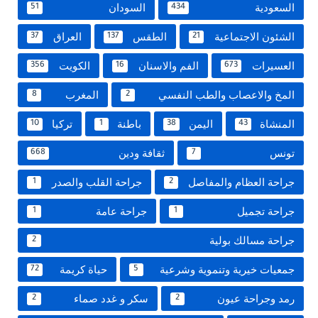
السعودية
السودان
51
434
الشئون الاجتماعية
الطقس
العراق
37
137
21
العسيرات
الفم والاسنان
الكويت
356
16
673
المخ والاعصاب والطب النفسي
المغرب
8
2
المنشاة
اليمن
باطنة
تركيا
10
1
38
43
تونس
ثقافة ودين
668
7
جراحة العظام والمفاصل
جراحة القلب والصدر
1
2
جراحة تجميل
جراحة عامة
1
1
جراحة مسالك بولية
2
جمعيات خيرية وتنموية وشرعية
حياة كريمة
72
5
رمد وجراحة عيون
سكر و غدد صماء
2
2