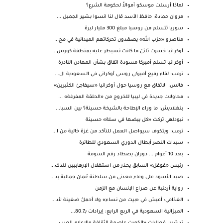
لماذا أرسلت موسكو أموالاً لحكومة الشرع؟
مروان حمادة: حافظ الأسد قال لنا انسوا بشير الجميل ...
سوريا تتسلم من روسيا مبلغ 300 مليار ليرة
مناصرو «حزب الله» يصعّدون تحركاتهم الميدانية في مح...
أوكرانيا خسرت ثلثيْ ما كانت تسيطر عليه بمنطقة كورس...
أوكرانيا تسلم أميركا مسودة اتفاق بشأن المعادن النادرة
ترمب: لقاء رفيع أميركي روسي أوكراني في السعودية ال...
فانس: الاتفاق مع روسيا حول أوكرانيا «سيفاجئ الكثيرين»
محاولات جديدة في ليبيا للخروج من «الحلقة المفرغة» ...
بنغلاديش: ما وراء الإطاحة بالشيخة حسينة؟ بين السيا...
نيودلهي تركت «كل بيضها في سلة» حسينة
ترمب: ويتكوف سيواصل العمل للتأكد من غزة خالية من ا...
سيدات النصر أبطال الدوري السعودي للطائرة
بعد 10 أعوام ... دوران يصطاد رقم السومة
رئيس «غوغل» السابق يحذر من استغلال الإرهابيين للذك...
صيد الأسود على وعاء معدني من سلطنة عُمان جمالية بد...
رواية أردنية عن صراع الإنسان مع الزمن
الغذامي: أعيش في «بيت من نساء» ولا أحملُ ضغينة لأد...
الميزانية السعودية في الربع الرابع: إيرادات بـ80.7...