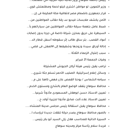
رئيس جامعة سوهاج يزور طالبة كلية التربية التي سقطت...
وزير التموين: لو مواطن اشترى كيلو لحمة ومطلعتش كوي...
قرار جمهورى بانضمام مصر لاتفاقية مكة المكرمة فى إن...
الأمن يكشف ملابسات فيديو سـ رقة حقائب المواطنين من...
ضبط عامل بتهمة سرقة حقائب المواطنين من سياراتهم بأ...
السيطرة على حريق بمخزن شركة خاصة في جرجا بدون إصابات
أعواد القصب.. بتر ساق طالب إثر سقوطه أسفل قطار الد...
إحالة أوراق سيدة وزوجها وشقيقها إلى #المفتى فى قضي...
سبب إغتيال الزعماء الثلاثة ...
وفيات الجمعة 21 فبراير
ترامب يقيل رئيس هيئة أركان الجيوش المشتركة
وسائل إعلام إسرائيلية: الصليب الأحمر تسلم جثة شيري...
سيامه الشماس / يوحنا القمص عازر فهمي كاهنا على م...
محافظ سوهاج يتفقد الوضع العام بالشارع ومستوى الخدم...
تعيين الاستاذ حسن ابوهلالى المسعودى مأذوناً شرعيا...
تعيين الاستاذ علاء ثابت صادق مأذونا لجزيرة أولاد ح...
محافظ سوهاج يقبل استقالة رئيس مجلس مدينة المنشاه.....
بالصور محافظ سوهاج يصدر حركة تنقلات جديدة لرؤساء ا...
السيرة الذاتية للمحاسب هلال زكي السيد أبو بكر رئيس...
فريدة سلام رئاسة مركز ومدينه سوهاج