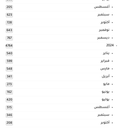
أغسطس
205
سبتمبر
623
أكتوبر
728
نوفمبر
643
ديسمبر
767
2024
4764
يناير
540
فبراير
599
مارس
548
أبريل
341
مايو
273
يونيو
162
يوليو
420
أغسطس
515
سبتمبر
346
أكتوبر
208