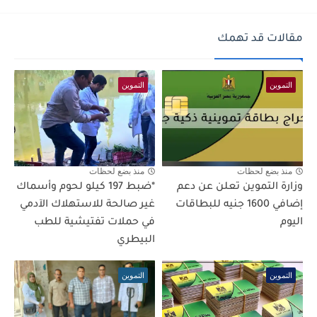
مقالات قد تهمك
التموين
التموين
منذ بضع لحظات
منذ بضع لحظات
وزارة التموين تعلن عن دعم
*ضبط 197 كيلو لحوم وأسماك
إضافي 1600 جنيه للبطاقات
غير صالحة للاستهلاك الآدمي
اليوم
في حملات تفتيشية للطب
البيطري
التموين
التموين