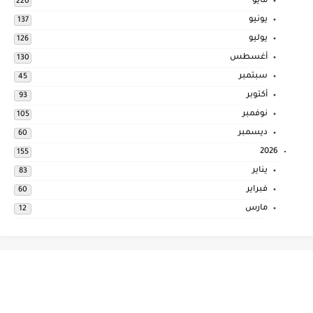
مايو
220
يونيو
137
يوليو
126
أغسطس
130
سبتمبر
45
أكتوبر
93
نوفمبر
105
ديسمبر
60
2026
155
يناير
83
فبراير
60
مارس
12