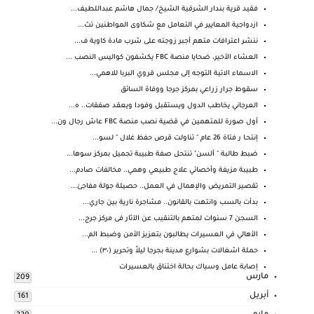
فقيد قرية بندار الشرقية الشيخ/ جمال هاشم عبداللطيف...
ازدواجية المعايير في التعامل مع شكاوى المواطنين تث...
ننشر اعترافات متهم أجبر زوجته على شرب مادة كاوية ف...
العشاء الأخير، ضحايا منصة FBC يكشفون كواليس النصب ...
الاسماء الاتية التوجه إلى مجلس قروي البربا للاهمي...
سقوط جرار زراعي بمركز جرجا ووفاة السائق
العرجاني يخاطب الدول ويستقبل وفودا ويعقد صفقات.. ه...
أول صورة للمتهمين في قضية نصب منصة FBC عاش رجال ون...
إنتحـا ر فتاة 26 عام " تناولت قرص حفظ غلال " لسو...
ضبط طالبة " ألسن" تنتحل صفة طبيبة تجميل بمركز سوها...
طبيبة مزيفة وأخصائي علاج طبيعي وهمي.. مخالفات صادم...
تقصير التمريض والإهمال في العمل.. حصيلة جولة مفاجئ...
بدأت بالسب وانتهت بالقانون.. مشاجرة نارية بين جاري...
السجن 7 سنوات لمتهم بالتنقيب عن الآثار فى مركز جرج...
الأهالي في العسيرات يطالبون بتعزيز الأمن وضبط الم...
حملة اشغالات بشوارع مدينة بجرجا ليلاً وتحرير (٣٠) ...
إصابة عامل وسباك بحالة اختناق بالعسيرات
مارس
209
أبريل
161