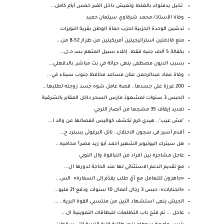
تخيل يدفنوك بالغلط وتعيش داخل القبر خمس أيام كامل...
وفاة الأستاذ/ محمد شرقاوي سيلمان حميد
تدشين الوحدة الحزبية لحزب حماة الوطن بقرية النويرات
منع قاذفتين استراتيجيتين أمريكيتين من طراز B-52 من...
بكفالة 5 آلاف جنيه فقط. إخلاء سبيل المتهم بسـ حـ.ل...
بسبب الديون مصطفى ينهى حياتة في بث مباشر..بالدقهلي...
وفاة عماد عبدالرحمن عنان مساعد محافظ جنوب سيناء في...
200 غرزة على جسدها.. قصة عامل شوه جسد زوجته لطلبها...
الحبس 3 سنوات لمشعوذ مارس السحر داخل المقابر بالشرقية
تمديد إيقاف 35 مشجعا من أنصار الترجي
"مش عيب".. هيدي كرم تكشف كواليس انفصالها عن والد ا...
أقدم أسير فى سجون الاحتلال.. نائل البرغوثى يسترد ح...
هل سيترك اليوتيوبر الشهير أحمد أبو زيد مصر؟ محاميه...
عاجل مشاجرة بين افراد من النباقوة وال النوبي
مع تقديم الدعم الاستثنائي لها عند الحاجة لدورها ال...
«جاهزون للتعامل مع أيّ طلب يقدّم إلى السفارة» الس...
«الجنايات»: حبس 3 رجال أعمال 10 سنوات ودفع 21 مليو...
الجيش ينعى استشهاد اثنين من منتسبي القوة البرية.. ...
عاجل ... تم فتح باب التظلمات للبطاقات التموينية ال...