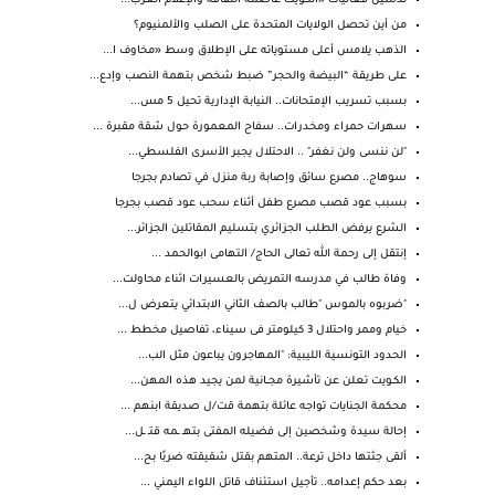
تدشين فعاليات «الكويت عاصمة الثقافة والإعلام العرب...
من أين تحصل الولايات المتحدة على الصلب والألمنيوم؟
الذهب يلامس أعلى مستوياته على الإطلاق وسط «مخاوف ا...
على طريقة “البيضة والحجر” ضبط شخص بتهمة النصب وإدع...
بسبب تسريب الإمتحانات.. النيابة الإدارية تحيل 5 مس...
سهرات حمراء ومخدرات.. سفاح المعمورة حول شقة مقبرة ...
"لن ننسى ولن نغفر" .. الاحتلال يجبر الأسرى الفلسطي...
سوهاج.. مصرع سائق وإصابة ربة منزل في تصادم بجرجا
بسبب عود قصب مصرع طفل أثناء سحب عود قصب بجرجا
الشرع يرفض الطلب الجزائري بتسليم المقاتلين الجزائر...
إنتقل إلى رحمة الله تعالى الحاج/ التهامى ابوالحمد ...
وفاة طالب في مدرسه التمريض بالعسيرات اثناء محاولت...
"ضربوه بالموس "طالب بالصف الثاني الابتدائي يتعرض ل...
خيام وممر واحتلال 3 كيلومتر فى سيناء، تفاصيل مخطط ...
الحدود التونسية الليبية: "المهاجرون يباعون مثل الب...
الكـويت تعلن عن تأشيرة مجــانية لمن يجيد هذه المهن...
محكمة الجنايات تواجه عائلة بتهمة قت/ل صديقة ابنهم ...
إحالة سيدة وشخصين إلى فضيله المفتى بتهـ ـمه قتـ ـل...
ألقى جثتها داخل ترعة.. المتهم بقتل شقيقته ضربًا بح...
بعد حكم إعدامه.. تأجيل استئناف قاتل اللواء اليمني ...