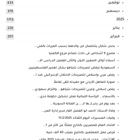
نوفمبر
433
ديسمبر
379
2025
1713
يناير
226
فبراير
201
بحجر..شابان يتخلصان من والدهما بسبب الميراث بالمني...
مصرع 9 أشخاص فى حادث تصادم مروع #بالمنيا
أسماء أوائل الصفين الاول والثانى للفصل الدراسى الا...
السعودية ترفض تصريحات نتنياهو بشأن تهجير الفلسطينيين
رفض عربي وإسلامي لتصريحات الاحتلال الإسرائيلي ضد ا...
صورة للعاهل الأردني مع حفيدته تلقى تفاعلاً
رفض إسلامي وعربي لتصريحات نتنياهو... والتزام سعودي...
بالأسماء... الرئاسة اللبنانية تعلن تشكيل حكومة جدي...
بعد يوم من رحيـ.ـلـ.ـها ابـ. ـ. ـن الفنانة السورية...
وفاة الاستاذ /احمد ابو الفضل الفار مدير إدارة المن...
وفيات العسيرات اليوم الثلاثاء 11/2/2025
الاتحاد العام للمصريين بالخارج ممثلًا عن أكثر من 1...
فرص عمل للمعلمين بالخليج بمرتب 40 ألف جنيه
CAF يُعلن.. موعد قرعة دوري ابطال افريقيا 2025 والف...