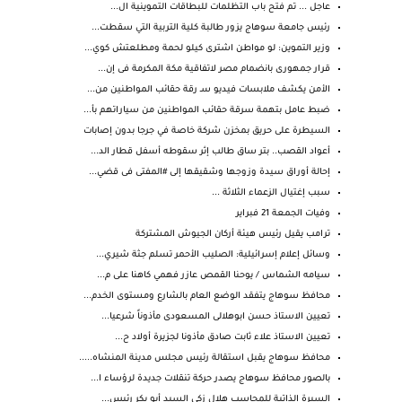
عاجل ... تم فتح باب التظلمات للبطاقات التموينية ال...
رئيس جامعة سوهاج يزور طالبة كلية التربية التي سقطت...
وزير التموين: لو مواطن اشترى كيلو لحمة ومطلعتش كوي...
قرار جمهورى بانضمام مصر لاتفاقية مكة المكرمة فى إن...
الأمن يكشف ملابسات فيديو سـ رقة حقائب المواطنين من...
ضبط عامل بتهمة سرقة حقائب المواطنين من سياراتهم بأ...
السيطرة على حريق بمخزن شركة خاصة في جرجا بدون إصابات
أعواد القصب.. بتر ساق طالب إثر سقوطه أسفل قطار الد...
إحالة أوراق سيدة وزوجها وشقيقها إلى #المفتى فى قضي...
سبب إغتيال الزعماء الثلاثة ...
وفيات الجمعة 21 فبراير
ترامب يقيل رئيس هيئة أركان الجيوش المشتركة
وسائل إعلام إسرائيلية: الصليب الأحمر تسلم جثة شيري...
سيامه الشماس / يوحنا القمص عازر فهمي كاهنا على م...
محافظ سوهاج يتفقد الوضع العام بالشارع ومستوى الخدم...
تعيين الاستاذ حسن ابوهلالى المسعودى مأذوناً شرعيا...
تعيين الاستاذ علاء ثابت صادق مأذونا لجزيرة أولاد ح...
محافظ سوهاج يقبل استقالة رئيس مجلس مدينة المنشاه.....
بالصور محافظ سوهاج يصدر حركة تنقلات جديدة لرؤساء ا...
السيرة الذاتية للمحاسب هلال زكي السيد أبو بكر رئيس...