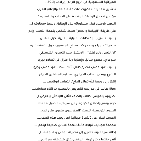
الميزانية السعودية في الربع الرابع: إيرادات بـ80.7...
تدشين فعاليات «الكويت عاصمة الثقافة والإعلام العرب...
من أين تحصل الولايات المتحدة على الصلب والألمنيوم؟
الذهب يلامس أعلى مستوياته على الإطلاق وسط «مخاوف ا...
على طريقة “البيضة والحجر” ضبط شخص بتهمة النصب وإدع...
بسبب تسريب الإمتحانات.. النيابة الإدارية تحيل 5 مس...
سهرات حمراء ومخدرات.. سفاح المعمورة حول شقة مقبرة ...
"لن ننسى ولن نغفر" .. الاحتلال يجبر الأسرى الفلسطي...
سوهاج.. مصرع سائق وإصابة ربة منزل في تصادم بجرجا
بسبب عود قصب مصرع طفل أثناء سحب عود قصب بجرجا
الشرع يرفض الطلب الجزائري بتسليم المقاتلين الجزائر...
إنتقل إلى رحمة الله تعالى الحاج/ التهامى ابوالحمد ...
وفاة طالب في مدرسه التمريض بالعسيرات اثناء محاولت...
"ضربوه بالموس "طالب بالصف الثاني الابتدائي يتعرض ل...
خيام وممر واحتلال 3 كيلومتر فى سيناء، تفاصيل مخطط ...
الحدود التونسية الليبية: "المهاجرون يباعون مثل الب...
الكـويت تعلن عن تأشيرة مجــانية لمن يجيد هذه المهن...
محكمة الجنايات تواجه عائلة بتهمة قت/ل صديقة ابنهم ...
إحالة سيدة وشخصين إلى فضيله المفتى بتهـ ـمه قتـ ـل...
ألقى جثتها داخل ترعة.. المتهم بقتل شقيقته ضربًا بح...