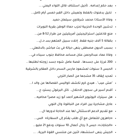
بعد حكم إعدامه.. تأجيل استئناف قاتل اللواء اليمني ...
تخيل يدفنوك بالغلط وتعيش داخل القبر خمس أيام كامل...
وفاة الأستاذ/ محمد شرقاوي سيلمان حميد
تدشين الوحدة الحزبية لحزب حماة الوطن بقرية النويرات
منع قاذفتين استراتيجيتين أمريكيتين من طراز B-52 من...
بكفالة 5 آلاف جنيه فقط. إخلاء سبيل المتهم بسـ حـ.ل...
بسبب الديون مصطفى ينهى حياتة في بث مباشر..بالدقهلي...
وفاة عماد عبدالرحمن عنان مساعد محافظ جنوب سيناء في...
200 غرزة على جسدها.. قصة عامل شوه جسد زوجته لطلبها...
الحبس 3 سنوات لمشعوذ مارس السحر داخل المقابر بالشرقية
تمديد إيقاف 35 مشجعا من أنصار الترجي
"مش عيب".. هيدي كرم تكشف كواليس انفصالها عن والد ا...
أقدم أسير فى سجون الاحتلال.. نائل البرغوثى يسترد ح...
هل سيترك اليوتيوبر الشهير أحمد أبو زيد مصر؟ محاميه...
عاجل مشاجرة بين افراد من النباقوة وال النوبي
مع تقديم الدعم الاستثنائي لها عند الحاجة لدورها ال...
«جاهزون للتعامل مع أيّ طلب يقدّم إلى السفارة» الس...
«الجنايات»: حبس 3 رجال أعمال 10 سنوات ودفع 21 مليو...
الجيش ينعى استشهاد اثنين من منتسبي القوة البرية.. ...