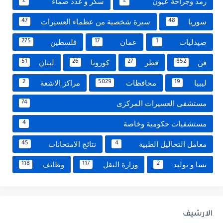
رمد وجراحة عيون
سكر و غدد صماء
2
2
سوريا
سيرة شخصية من عظماء العسيرات
47
48
صيدليات
عمان
فلسطين
275
17
1
فن
قطر
كورونا
لبنان
51
26
27
852
ليبيا
محافظات
مراكز الاشعة
2
5029
19
مستشفى العسيرات المركزى
74
مستشفيات حكومية وخاصة
4
معامل التحاليل الطبية
نتائج الامتحانات
45
4
نسا و توليد
وزارة النقل
وظائف
118
117
2
الارشيف