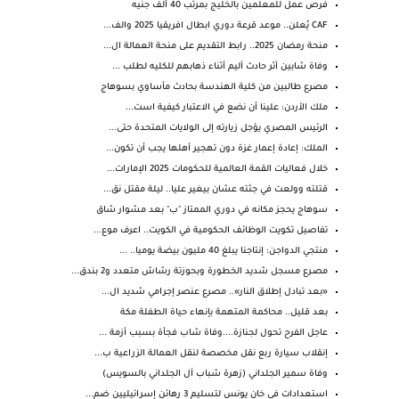
فرص عمل للمعلمين بالخليج بمرتب 40 ألف جنيه
CAF يُعلن.. موعد قرعة دوري ابطال افريقيا 2025 والف...
منحة رمضان 2025.. رابط التقديم على منحة العمالة ال...
وفاة شابين آثر حادث آليم أثناء ذهابهم للكليه لطلب ...
مصرع طالبين من كلية الهندسة بحادث مأساوي بسوهاج
ملك ⁧‫الأردن‬⁩: علينا أن نضع في الاعتبار كيفية است...
الرئيس المصري يؤجل زيارته إلى الولايات المتحدة حتى...
الملك: إعادة إعمار غزة دون تهجير أهلها يجب أن تكون...
خلال فعاليات القمة العالمية للحكومات 2025 الإمارات...
قتلته وولعت في جثته عشان بيغير عليا.. ليلة مقتل نق...
سوهاج يحجز مكانه في دوري الممتاز "ب" بعد مشوار شاق
تفاصيل تكويت الوظائف الحكومية في الكويت.. اعرف موع...
منتجي الدواجن: إنتاجنا يبلغ 40 مليون بيضة يوميا.. ...
مصـرع مسجل شديد الخطورة وبحوزتة رشاش متعدد و2 بندق...
«بعد تبادل إطلاق النار».. مصرع عنصر إجرامي شديد ال...
بعد قليل.. محاكمة المتهمة بإنهاء حياة الطفلة مكة
عاجل الفرح تحول لجنازة....وفاة شاب فجأة بسبب أزمة ...
إنقلاب سيارة ربع نقل مخصصة لنقل العمالة الزراعية ب...
وفاة سمير الجلداني (زهرة شباب آل الجلداني بالسويس)
استعدادات في خان يونس لتسليم 3 رهائن إسرائيليين ضم...