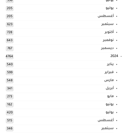
يونيو
536
يوليو
205
أغسطس
205
سبتمبر
623
أكتوبر
728
نوفمبر
643
ديسمبر
767
2024
4764
يناير
540
فبراير
599
مارس
548
أبريل
341
مايو
273
يونيو
162
يوليو
420
أغسطس
515
سبتمبر
346