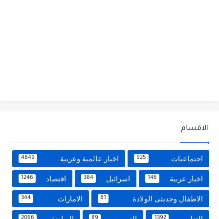
الاقسام
اجتماعيات
اخبار عالمية وعربية
4849
925
اخبار عربية
اسرائيل
اقتصاد
1246
384
146
الاطفال وحديثى الولادة
الامارات
344
81
التعليم
التموين
الرياضة
2066
89
1392