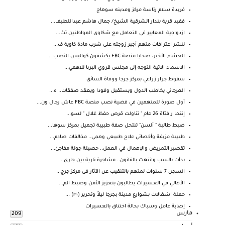
فريدة سلام رئاسة مركز ومدينه سوهاج
فقيد قرية بندار الشرقية الشيخ/ جمال هاشم عبداللطيف...
ازدواجية المعايير في التعامل مع شكاوى المواطنين تث...
ننشر اعترافات متهم أجبر زوجته على شرب مادة كاوية ف...
العشاء الأخير، ضحايا منصة FBC يكشفون كواليس النصب ...
الاسماء الاتية التوجه إلى مجلس قروي البربا للاهمي...
سقوط جرار زراعي بمركز جرجا ووفاة السائق
العرجاني يخاطب الدول ويستقبل وفودا ويعقد صفقات.. ه...
أول صورة للمتهمين في قضية نصب منصة FBC عاش رجال ون...
إنتحـا ر فتاة 26 عام " تناولت قرص حفظ غلال " لسو...
ضبط طالبة " ألسن" تنتحل صفة طبيبة تجميل بمركز سوها...
طبيبة مزيفة وأخصائي علاج طبيعي وهمي.. مخالفات صادم...
تقصير التمريض والإهمال في العمل.. حصيلة جولة مفاجئ...
بدأت بالسب وانتهت بالقانون.. مشاجرة نارية بين جاري...
السجن 7 سنوات لمتهم بالتنقيب عن الآثار فى مركز جرج...
الأهالي في العسيرات يطالبون بتعزيز الأمن وضبط الم...
حملة اشغالات بشوارع مدينة بجرجا ليلاً وتحرير (٣٠) ...
إصابة عامل وسباك بحالة اختناق بالعسيرات
مارس
209