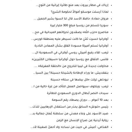
إرباك في مطار بيروت بعد منع طائرة إيرانية من التوج...
لماذا أرسلت موسكو أموالاً لحكومة الشرع؟
مروان حمادة: حافظ الأسد قال لنا انسوا بشير الجميل ...
سوريا تتسلم من روسيا مبلغ 300 مليار ليرة
مناصرو «حزب الله» يصعّدون تحركاتهم الميدانية في مح...
أوكرانيا خسرت ثلثيْ ما كانت تسيطر عليه بمنطقة كورس...
أوكرانيا تسلم أميركا مسودة اتفاق بشأن المعادن النادرة
ترمب: لقاء رفيع أميركي روسي أوكراني في السعودية ال...
فانس: الاتفاق مع روسيا حول أوكرانيا «سيفاجئ الكثيرين»
محاولات جديدة في ليبيا للخروج من «الحلقة المفرغة» ...
بنغلاديش: ما وراء الإطاحة بالشيخة حسينة؟ بين السيا...
نيودلهي تركت «كل بيضها في سلة» حسينة
ترمب: ويتكوف سيواصل العمل للتأكد من غزة خالية من ا...
سيدات النصر أبطال الدوري السعودي للطائرة
بعد 10 أعوام ... دوران يصطاد رقم السومة
رئيس «غوغل» السابق يحذر من استغلال الإرهابيين للذك...
صيد الأسود على وعاء معدني من سلطنة عُمان جمالية بد...
رواية أردنية عن صراع الإنسان مع الزمن
الغذامي: أعيش في «بيت من نساء» ولا أحملُ ضغينة لأد...