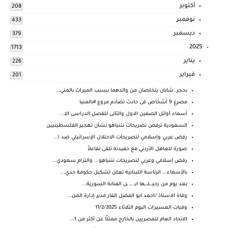
أكتوبر
208
نوفمبر
433
ديسمبر
379
2025
1713
يناير
226
فبراير
201
بحجر..شابان يتخلصان من والدهما بسبب الميراث بالمني...
مصرع 9 أشخاص فى حادث تصادم مروع #بالمنيا
أسماء أوائل الصفين الاول والثانى للفصل الدراسى الا...
السعودية ترفض تصريحات نتنياهو بشأن تهجير الفلسطينيين
رفض عربي وإسلامي لتصريحات الاحتلال الإسرائيلي ضد ا...
صورة للعاهل الأردني مع حفيدته تلقى تفاعلاً
رفض إسلامي وعربي لتصريحات نتنياهو... والتزام سعودي...
بالأسماء... الرئاسة اللبنانية تعلن تشكيل حكومة جدي...
بعد يوم من رحيـ.ـلـ.ـها ابـ. ـ. ـن الفنانة السورية...
وفاة الاستاذ /احمد ابو الفضل الفار مدير إدارة المن...
وفيات العسيرات اليوم الثلاثاء 11/2/2025
الاتحاد العام للمصريين بالخارج ممثلًا عن أكثر من 1...