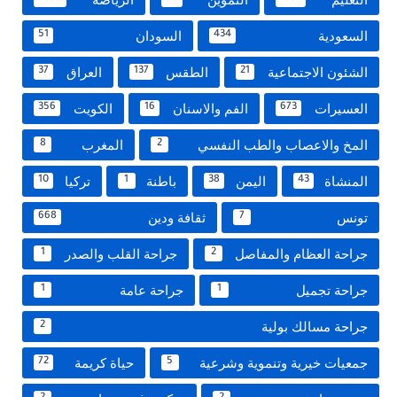
السعودية
السودان
51
434
الشئون الاجتماعية
الطقس
العراق
37
137
21
العسيرات
الفم والاسنان
الكويت
356
16
673
المخ والاعصاب والطب النفسي
المغرب
8
2
المنشاة
اليمن
باطنة
تركيا
10
1
38
43
تونس
ثقافة ودين
668
7
جراحة العظام والمفاصل
جراحة القلب والصدر
1
2
جراحة تجميل
جراحة عامة
1
1
جراحة مسالك بولية
2
جمعيات خيرية وتنموية وشرعية
حياة كريمة
72
5