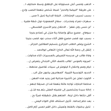
الذهب يلامس أعلى مستوياته على الإطلاق وسط «مخاوف ا...
على طريقة “البيضة والحجر” ضبط شخص بتهمة النصب وإدع...
بسبب تسريب الإمتحانات.. النيابة الإدارية تحيل 5 مس...
سهرات حمراء ومخدرات.. سفاح المعمورة حول شقة مقبرة ...
"لن ننسى ولن نغفر" .. الاحتلال يجبر الأسرى الفلسطي...
سوهاج.. مصرع سائق وإصابة ربة منزل في تصادم بجرجا
بسبب عود قصب مصرع طفل أثناء سحب عود قصب بجرجا
الشرع يرفض الطلب الجزائري بتسليم المقاتلين الجزائر...
إنتقل إلى رحمة الله تعالى الحاج/ التهامى ابوالحمد ...
وفاة طالب في مدرسه التمريض بالعسيرات اثناء محاولت...
"ضربوه بالموس "طالب بالصف الثاني الابتدائي يتعرض ل...
خيام وممر واحتلال 3 كيلومتر فى سيناء، تفاصيل مخطط ...
الحدود التونسية الليبية: "المهاجرون يباعون مثل الب...
الكـويت تعلن عن تأشيرة مجــانية لمن يجيد هذه المهن...
محكمة الجنايات تواجه عائلة بتهمة قت/ل صديقة ابنهم ...
إحالة سيدة وشخصين إلى فضيله المفتى بتهـ ـمه قتـ ـل...
ألقى جثتها داخل ترعة.. المتهم بقتل شقيقته ضربًا بح...
بعد حكم إعدامه.. تأجيل استئناف قاتل اللواء اليمني ...
تخيل يدفنوك بالغلط وتعيش داخل القبر خمس أيام كامل...