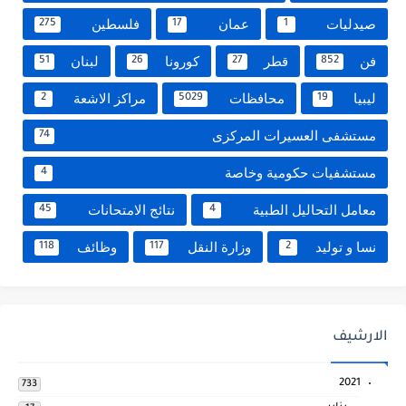
صيدليات
عمان
فلسطين
275
17
1
فن
قطر
كورونا
لبنان
51
26
27
852
ليبيا
محافظات
مراكز الاشعة
2
5029
19
مستشفى العسيرات المركزى
74
مستشفيات حكومية وخاصة
4
معامل التحاليل الطبية
نتائج الامتحانات
45
4
نسا و توليد
وزارة النقل
وظائف
118
117
2
الارشيف
2021
733