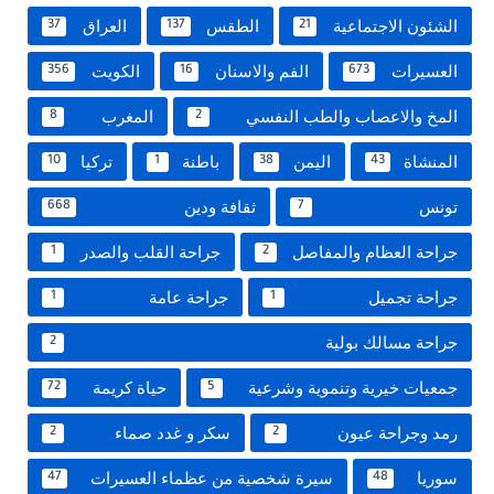
الشئون الاجتماعية
الطقس
العراق
37
137
21
العسيرات
الفم والاسنان
الكويت
356
16
673
المخ والاعصاب والطب النفسي
المغرب
8
2
المنشاة
اليمن
باطنة
تركيا
10
1
38
43
تونس
ثقافة ودين
668
7
جراحة العظام والمفاصل
جراحة القلب والصدر
1
2
جراحة تجميل
جراحة عامة
1
1
جراحة مسالك بولية
2
جمعيات خيرية وتنموية وشرعية
حياة كريمة
72
5
رمد وجراحة عيون
سكر و غدد صماء
2
2
سوريا
سيرة شخصية من عظماء العسيرات
47
48