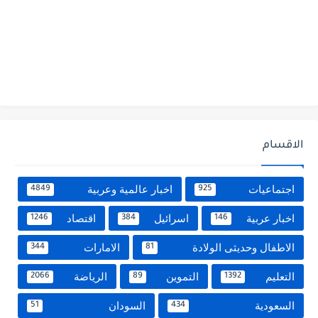
الاقسام
اجتماعيات
اخبار عالمية وعربية
4849
925
اخبار عربية
اسرائيل
اقتصاد
1246
384
146
الاطفال وحديثى الولادة
الامارات
344
81
التعليم
التموين
الرياضة
2066
89
1392
السعودية
السودان
51
434