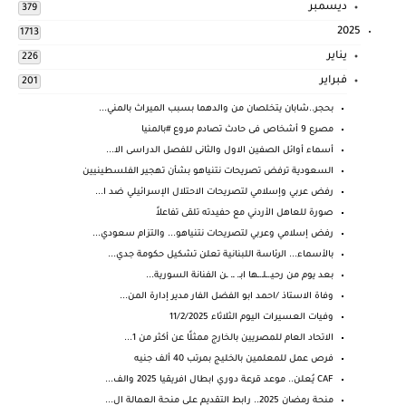
ديسمبر
379
2025
1713
يناير
226
فبراير
201
بحجر..شابان يتخلصان من والدهما بسبب الميراث بالمني...
مصرع 9 أشخاص فى حادث تصادم مروع #بالمنيا
أسماء أوائل الصفين الاول والثانى للفصل الدراسى الا...
السعودية ترفض تصريحات نتنياهو بشأن تهجير الفلسطينيين
رفض عربي وإسلامي لتصريحات الاحتلال الإسرائيلي ضد ا...
صورة للعاهل الأردني مع حفيدته تلقى تفاعلاً
رفض إسلامي وعربي لتصريحات نتنياهو... والتزام سعودي...
بالأسماء... الرئاسة اللبنانية تعلن تشكيل حكومة جدي...
بعد يوم من رحيـ.ـلـ.ـها ابـ. ـ. ـن الفنانة السورية...
وفاة الاستاذ /احمد ابو الفضل الفار مدير إدارة المن...
وفيات العسيرات اليوم الثلاثاء 11/2/2025
الاتحاد العام للمصريين بالخارج ممثلًا عن أكثر من 1...
فرص عمل للمعلمين بالخليج بمرتب 40 ألف جنيه
CAF يُعلن.. موعد قرعة دوري ابطال افريقيا 2025 والف...
منحة رمضان 2025.. رابط التقديم على منحة العمالة ال...