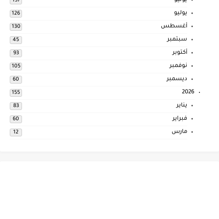
يونيو
137
يوليو
126
أغسطس
130
سبتمبر
45
أكتوبر
93
نوفمبر
105
ديسمبر
60
2026
155
يناير
83
فبراير
60
مارس
12