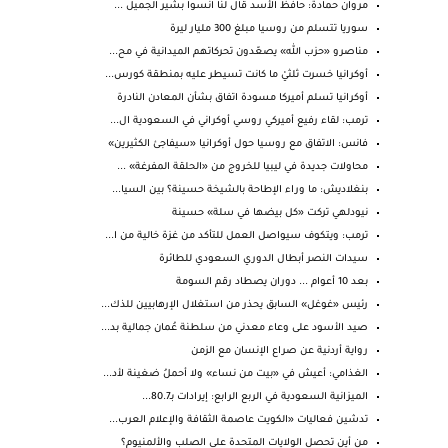
مروان حمادة: حافظ الأسد قال لنا انسوا بشير الجميل ...
سوريا تتسلم من روسيا مبلغ 300 مليار ليرة
مناصرو «حزب الله» يصعّدون تحركاتهم الميدانية في مح...
أوكرانيا خسرت ثلثيْ ما كانت تسيطر عليه بمنطقة كورس...
أوكرانيا تسلم أميركا مسودة اتفاق بشأن المعادن النادرة
ترمب: لقاء رفيع أميركي روسي أوكراني في السعودية ال...
فانس: الاتفاق مع روسيا حول أوكرانيا «سيفاجئ الكثيرين»
محاولات جديدة في ليبيا للخروج من «الحلقة المفرغة» ...
بنغلاديش: ما وراء الإطاحة بالشيخة حسينة؟ بين السيا...
نيودلهي تركت «كل بيضها في سلة» حسينة
ترمب: ويتكوف سيواصل العمل للتأكد من غزة خالية من ا...
سيدات النصر أبطال الدوري السعودي للطائرة
بعد 10 أعوام ... دوران يصطاد رقم السومة
رئيس «غوغل» السابق يحذر من استغلال الإرهابيين للذك...
صيد الأسود على وعاء معدني من سلطنة عُمان جمالية بد...
رواية أردنية عن صراع الإنسان مع الزمن
الغذامي: أعيش في «بيت من نساء» ولا أحملُ ضغينة لأد...
الميزانية السعودية في الربع الرابع: إيرادات بـ80.7...
تدشين فعاليات «الكويت عاصمة الثقافة والإعلام العرب...
من أين تحصل الولايات المتحدة على الصلب والألمنيوم؟