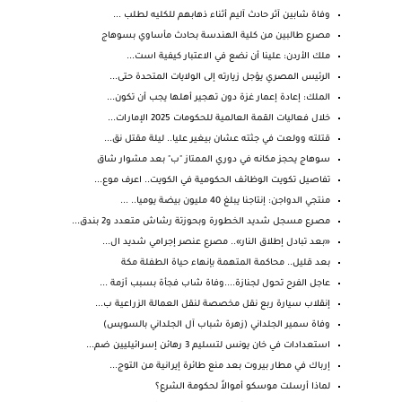
وفاة شابين آثر حادث آليم أثناء ذهابهم للكليه لطلب ...
مصرع طالبين من كلية الهندسة بحادث مأساوي بسوهاج
ملك ⁧‫الأردن‬⁩: علينا أن نضع في الاعتبار كيفية است...
الرئيس المصري يؤجل زيارته إلى الولايات المتحدة حتى...
الملك: إعادة إعمار غزة دون تهجير أهلها يجب أن تكون...
خلال فعاليات القمة العالمية للحكومات 2025 الإمارات...
قتلته وولعت في جثته عشان بيغير عليا.. ليلة مقتل نق...
سوهاج يحجز مكانه في دوري الممتاز "ب" بعد مشوار شاق
تفاصيل تكويت الوظائف الحكومية في الكويت.. اعرف موع...
منتجي الدواجن: إنتاجنا يبلغ 40 مليون بيضة يوميا.. ...
مصـرع مسجل شديد الخطورة وبحوزتة رشاش متعدد و2 بندق...
«بعد تبادل إطلاق النار».. مصرع عنصر إجرامي شديد ال...
بعد قليل.. محاكمة المتهمة بإنهاء حياة الطفلة مكة
عاجل الفرح تحول لجنازة....وفاة شاب فجأة بسبب أزمة ...
إنقلاب سيارة ربع نقل مخصصة لنقل العمالة الزراعية ب...
وفاة سمير الجلداني (زهرة شباب آل الجلداني بالسويس)
استعدادات في خان يونس لتسليم 3 رهائن إسرائيليين ضم...
إرباك في مطار بيروت بعد منع طائرة إيرانية من التوج...
لماذا أرسلت موسكو أموالاً لحكومة الشرع؟