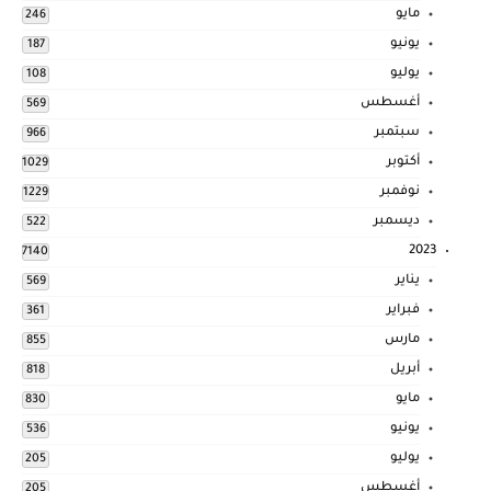
مايو
246
يونيو
187
يوليو
108
أغسطس
569
سبتمبر
966
أكتوبر
1029
نوفمبر
1229
ديسمبر
522
2023
7140
يناير
569
فبراير
361
مارس
855
أبريل
818
مايو
830
يونيو
536
يوليو
205
أغسطس
205