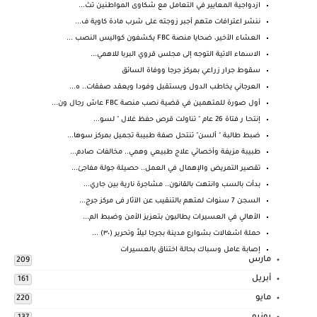
ازدواجية المعايير في التعامل مع شكاوى المواطنين تث...
ننشر اعترافات متهم أجبر زوجته على شرب مادة كاوية ف...
العشاء الأخير، ضحايا منصة FBC يكشفون كواليس النصب ...
الاسماء الاتية التوجه إلى مجلس قروي البربا للاهمي...
سقوط جرار زراعي بمركز جرجا ووفاة السائق
العرجاني يخاطب الدول ويستقبل وفودا ويعقد صفقات.. ه...
أول صورة للمتهمين في قضية نصب منصة FBC عاش رجال ون...
إنتحـا ر فتاة 26 عام " تناولت قرص حفظ غلال " لسو...
ضبط طالبة " ألسن" تنتحل صفة طبيبة تجميل بمركز سوها...
طبيبة مزيفة وأخصائي علاج طبيعي وهمي.. مخالفات صادم...
تقصير التمريض والإهمال في العمل.. حصيلة جولة مفاجئ...
بدأت بالسب وانتهت بالقانون.. مشاجرة نارية بين جاري...
السجن 7 سنوات لمتهم بالتنقيب عن الآثار فى مركز جرج...
الأهالي في العسيرات يطالبون بتعزيز الأمن وضبط الم...
حملة اشغالات بشوارع مدينة بجرجا ليلاً وتحرير (٣٠) ...
إصابة عامل وسباك بحالة اختناق بالعسيرات
مارس
209
أبريل
161
مايو
220