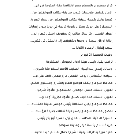
قرار جمهورى بانضمام مصر لاتفاقية مكة المكرمة فى إن...
الأمن يكشف ملابسات فيديو سـ رقة حقائب المواطنين من...
ضبط عامل بتهمة سرقة حقائب المواطنين من سياراتهم بأ...
السيطرة على حريق بمخزن شركة خاصة في جرجا بدون إصابات
أعواد القصب.. بتر ساق طالب إثر سقوطه أسفل قطار الد...
إحالة أوراق سيدة وزوجها وشقيقها إلى #المفتى فى قضي...
سبب إغتيال الزعماء الثلاثة ...
وفيات الجمعة 21 فبراير
ترامب يقيل رئيس هيئة أركان الجيوش المشتركة
وسائل إعلام إسرائيلية: الصليب الأحمر تسلم جثة شيري...
سيامه الشماس / يوحنا القمص عازر فهمي كاهنا على م...
محافظ سوهاج يتفقد الوضع العام بالشارع ومستوى الخدم...
تعيين الاستاذ حسن ابوهلالى المسعودى مأذوناً شرعيا...
تعيين الاستاذ علاء ثابت صادق مأذونا لجزيرة أولاد ح...
محافظ سوهاج يقبل استقالة رئيس مجلس مدينة المنشاه.....
بالصور محافظ سوهاج يصدر حركة تنقلات جديدة لرؤساء ا...
السيرة الذاتية للمحاسب هلال زكي السيد أبو بكر رئيس...
فريدة سلام رئاسة مركز ومدينه سوهاج
فقيد قرية بندار الشرقية الشيخ/ جمال هاشم عبداللطيف...