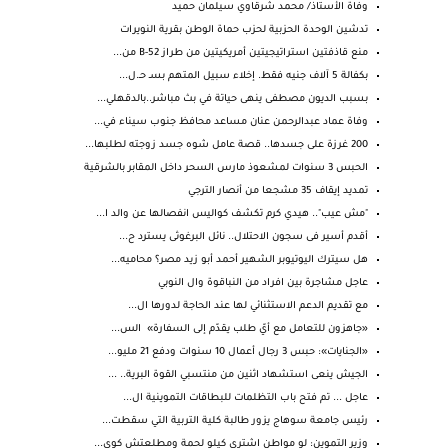
وفاة الأستاذ/ محمد شرقاوي سيلمان حميد
تدشين الوحدة الحزبية لحزب حماة الوطن بقرية النويرات
منع قاذفتين استراتيجيتين أمريكيتين من طراز B-52 من...
بكفالة 5 آلاف جنيه فقط. إخلاء سبيل المتهم بسـ حـ.ل...
بسبب الديون مصطفى ينهى حياتة في بث مباشر..بالدقهلي...
وفاة عماد عبدالرحمن عنان مساعد محافظ جنوب سيناء في...
200 غرزة على جسدها.. قصة عامل شوه جسد زوجته لطلبها...
الحبس 3 سنوات لمشعوذ مارس السحر داخل المقابر بالشرقية
تمديد إيقاف 35 مشجعا من أنصار الترجي
"مش عيب".. هيدي كرم تكشف كواليس انفصالها عن والد ا...
أقدم أسير فى سجون الاحتلال.. نائل البرغوثى يسترد ح...
هل سيترك اليوتيوبر الشهير أحمد أبو زيد مصر؟ محاميه...
عاجل مشاجرة بين افراد من النباقوة وال النوبي
مع تقديم الدعم الاستثنائي لها عند الحاجة لدورها ال...
«جاهزون للتعامل مع أيّ طلب يقدّم إلى السفارة» الس...
«الجنايات»: حبس 3 رجال أعمال 10 سنوات ودفع 21 مليو...
الجيش ينعى استشهاد اثنين من منتسبي القوة البرية.. ...
عاجل ... تم فتح باب التظلمات للبطاقات التموينية ال...
رئيس جامعة سوهاج يزور طالبة كلية التربية التي سقطت...
وزير التموين: لو مواطن اشترى كيلو لحمة ومطلعتش كوي...