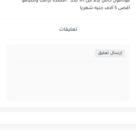
فودافون كاش بدلاً من 1% بحد
أفسده ترامب ونتنياهو
أقصى 5 آلاف جنيه شهريا
تعليقات
إرسال تعليق