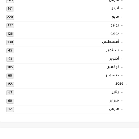
مارس
209
أبريل
161
مايو
220
يونيو
137
يوليو
126
أغسطس
130
سبتمبر
45
أكتوبر
93
نوفمبر
105
ديسمبر
60
2026
155
يناير
83
فبراير
60
مارس
12