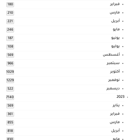
فبراير
180
مارس
210
أبريل
221
مايو
246
يونيو
187
يوليو
108
أغسطس
569
سبتمبر
966
أكتوبر
1029
نوفمبر
1229
ديسمبر
522
2023
7140
يناير
569
فبراير
361
مارس
855
أبريل
818
مايو
830