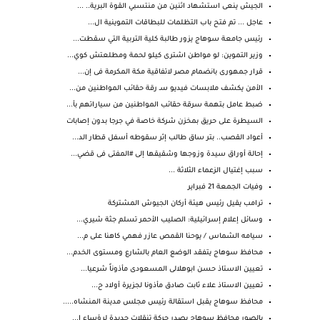
الجيش ينعى استشهاد اثنين من منتسبي القوة البرية.. ...
عاجل ... تم فتح باب التظلمات للبطاقات التموينية ال...
رئيس جامعة سوهاج يزور طالبة كلية التربية التي سقطت...
وزير التموين: لو مواطن اشترى كيلو لحمة ومطلعتش كوي...
قرار جمهورى بانضمام مصر لاتفاقية مكة المكرمة فى إن...
الأمن يكشف ملابسات فيديو سـ رقة حقائب المواطنين من...
ضبط عامل بتهمة سرقة حقائب المواطنين من سياراتهم بأ...
السيطرة على حريق بمخزن شركة خاصة في جرجا بدون إصابات
أعواد القصب.. بتر ساق طالب إثر سقوطه أسفل قطار الد...
إحالة أوراق سيدة وزوجها وشقيقها إلى #المفتى فى قضي...
سبب إغتيال الزعماء الثلاثة ...
وفيات الجمعة 21 فبراير
ترامب يقيل رئيس هيئة أركان الجيوش المشتركة
وسائل إعلام إسرائيلية: الصليب الأحمر تسلم جثة شيري...
سيامه الشماس / يوحنا القمص عازر فهمي كاهنا على م...
محافظ سوهاج يتفقد الوضع العام بالشارع ومستوى الخدم...
تعيين الاستاذ حسن ابوهلالى المسعودى مأذوناً شرعيا...
تعيين الاستاذ علاء ثابت صادق مأذونا لجزيرة أولاد ح...
محافظ سوهاج يقبل استقالة رئيس مجلس مدينة المنشاه.....
بالصور محافظ سوهاج يصدر حركة تنقلات جديدة لرؤساء ا...