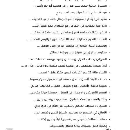
السيرة الذاتية للمحاسب هلال زكي السيد أبو بكر رئيس...
فريدة سلام رئاسة مركز ومدينه سوهاج
فقيد قرية بندار الشرقية الشيخ/ جمال هاشم عبداللطيف...
ازدواجية المعايير في التعامل مع شكاوى المواطنين تث...
ننشر اعترافات متهم أجبر زوجته على شرب مادة كاوية ف...
العشاء الأخير، ضحايا منصة FBC يكشفون كواليس النصب ...
الاسماء الاتية التوجه إلى مجلس قروي البربا للاهمي...
سقوط جرار زراعي بمركز جرجا ووفاة السائق
العرجاني يخاطب الدول ويستقبل وفودا ويعقد صفقات.. ه...
أول صورة للمتهمين في قضية نصب منصة FBC عاش رجال ون...
إنتحـا ر فتاة 26 عام " تناولت قرص حفظ غلال " لسو...
ضبط طالبة " ألسن" تنتحل صفة طبيبة تجميل بمركز سوها...
طبيبة مزيفة وأخصائي علاج طبيعي وهمي.. مخالفات صادم...
تقصير التمريض والإهمال في العمل.. حصيلة جولة مفاجئ...
بدأت بالسب وانتهت بالقانون.. مشاجرة نارية بين جاري...
السجن 7 سنوات لمتهم بالتنقيب عن الآثار فى مركز جرج...
الأهالي في العسيرات يطالبون بتعزيز الأمن وضبط الم...
حملة اشغالات بشوارع مدينة بجرجا ليلاً وتحرير (٣٠) ...
إصابة عامل وسباك بحالة اختناق بالعسيرات