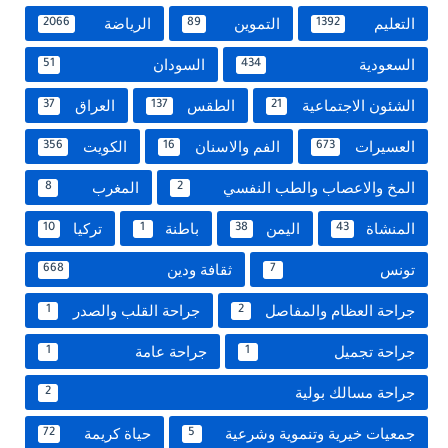
التعليم
التموين
الرياضة
2066
89
1392
السعودية
السودان
51
434
الشئون الاجتماعية
الطقس
العراق
37
137
21
العسيرات
الفم والاسنان
الكويت
356
16
673
المخ والاعصاب والطب النفسي
المغرب
8
2
المنشاة
اليمن
باطنة
تركيا
10
1
38
43
تونس
ثقافة ودين
668
7
جراحة العظام والمفاصل
جراحة القلب والصدر
1
2
جراحة تجميل
جراحة عامة
1
1
جراحة مسالك بولية
2
جمعيات خيرية وتنموية وشرعية
حياة كريمة
72
5