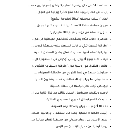
استعدادات في خان يونس لتسليم 3 رهائن إسرائيليين ضم...
إرباك في مطار بيروت بعد منع طائرة إيرانية من التوج...
لماذا أرسلت موسكو أموالاً لحكومة الشرع؟
مروان حمادة: حافظ الأسد قال لنا انسوا بشير الجميل ...
سوريا تتسلم من روسيا مبلغ 300 مليار ليرة
مناصرو «حزب الله» يصعّدون تحركاتهم الميدانية في مح...
أوكرانيا خسرت ثلثيْ ما كانت تسيطر عليه بمنطقة كورس...
أوكرانيا تسلم أميركا مسودة اتفاق بشأن المعادن النادرة
ترمب: لقاء رفيع أميركي روسي أوكراني في السعودية ال...
فانس: الاتفاق مع روسيا حول أوكرانيا «سيفاجئ الكثيرين»
محاولات جديدة في ليبيا للخروج من «الحلقة المفرغة» ...
بنغلاديش: ما وراء الإطاحة بالشيخة حسينة؟ بين السيا...
نيودلهي تركت «كل بيضها في سلة» حسينة
ترمب: ويتكوف سيواصل العمل للتأكد من غزة خالية من ا...
سيدات النصر أبطال الدوري السعودي للطائرة
بعد 10 أعوام ... دوران يصطاد رقم السومة
رئيس «غوغل» السابق يحذر من استغلال الإرهابيين للذك...
صيد الأسود على وعاء معدني من سلطنة عُمان جمالية بد...
رواية أردنية عن صراع الإنسان مع الزمن