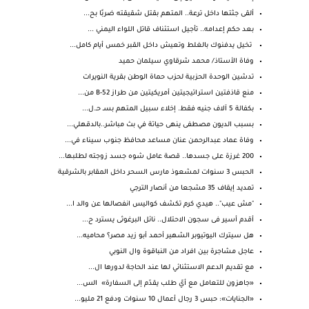
ألقى جثتها داخل ترعة.. المتهم بقتل شقيقته ضربًا بح...
بعد حكم إعدامه.. تأجيل استئناف قاتل اللواء اليمني ...
تخيل يدفنوك بالغلط وتعيش داخل القبر خمس أيام كامل...
وفاة الأستاذ/ محمد شرقاوي سيلمان حميد
تدشين الوحدة الحزبية لحزب حماة الوطن بقرية النويرات
منع قاذفتين استراتيجيتين أمريكيتين من طراز B-52 من...
بكفالة 5 آلاف جنيه فقط. إخلاء سبيل المتهم بسـ حـ.ل...
بسبب الديون مصطفى ينهى حياتة في بث مباشر..بالدقهلي...
وفاة عماد عبدالرحمن عنان مساعد محافظ جنوب سيناء في...
200 غرزة على جسدها.. قصة عامل شوه جسد زوجته لطلبها...
الحبس 3 سنوات لمشعوذ مارس السحر داخل المقابر بالشرقية
تمديد إيقاف 35 مشجعا من أنصار الترجي
"مش عيب".. هيدي كرم تكشف كواليس انفصالها عن والد ا...
أقدم أسير فى سجون الاحتلال.. نائل البرغوثى يسترد ح...
هل سيترك اليوتيوبر الشهير أحمد أبو زيد مصر؟ محاميه...
عاجل مشاجرة بين افراد من النباقوة وال النوبي
مع تقديم الدعم الاستثنائي لها عند الحاجة لدورها ال...
«جاهزون للتعامل مع أيّ طلب يقدّم إلى السفارة» الس...
«الجنايات»: حبس 3 رجال أعمال 10 سنوات ودفع 21 مليو...