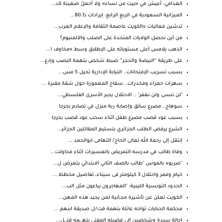
الغذامي: أعيش في «بيت من نساء» ولا أحملُ ضغينة لأد...
الميزانية السعودية في الربع الرابع: إيرادات بـ80.7...
تدشين فعاليات «الكويت عاصمة الثقافة والإعلام العرب...
من أين تحصل الولايات المتحدة على الصلب والألمنيوم؟
الذهب يلامس أعلى مستوياته على الإطلاق وسط «مخاوف ا...
على طريقة “البيضة والحجر” ضبط شخص بتهمة النصب وإدع...
بسبب تسريب الإمتحانات.. النيابة الإدارية تحيل 5 مس...
سهرات حمراء ومخدرات.. سفاح المعمورة حول شقة مقبرة ...
"لن ننسى ولن نغفر" .. الاحتلال يجبر الأسرى الفلسطي...
سوهاج.. مصرع سائق وإصابة ربة منزل في تصادم بجرجا
بسبب عود قصب مصرع طفل أثناء سحب عود قصب بجرجا
الشرع يرفض الطلب الجزائري بتسليم المقاتلين الجزائر...
إنتقل إلى رحمة الله تعالى الحاج/ التهامى ابوالحمد ...
وفاة طالب في مدرسه التمريض بالعسيرات اثناء محاولت...
"ضربوه بالموس "طالب بالصف الثاني الابتدائي يتعرض ل...
خيام وممر واحتلال 3 كيلومتر فى سيناء، تفاصيل مخطط ...
الحدود التونسية الليبية: "المهاجرون يباعون مثل الب...
الكـويت تعلن عن تأشيرة مجــانية لمن يجيد هذه المهن...
محكمة الجنايات تواجه عائلة بتهمة قت/ل صديقة ابنهم ...
إحالة سيدة وشخصين إلى فضيله المفتى بتهـ ـمه قتـ ـل...