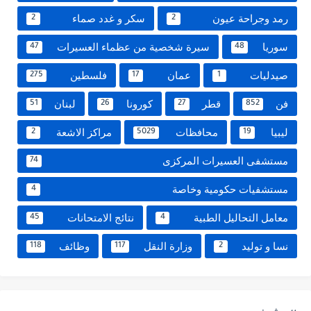
رمد وجراحة عيون
سكر و غدد صماء
2
2
سوريا
سيرة شخصية من عظماء العسيرات
47
48
صيدليات
عمان
فلسطين
275
17
1
فن
قطر
كورونا
لبنان
51
26
27
852
ليبيا
محافظات
مراكز الاشعة
2
5029
19
مستشفى العسيرات المركزى
74
مستشفيات حكومية وخاصة
4
معامل التحاليل الطبية
نتائج الامتحانات
45
4
نسا و توليد
وزارة النقل
وظائف
118
117
2