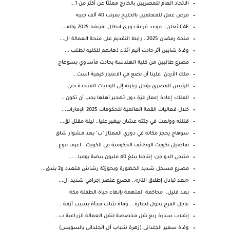
الاتحاد العام للمصريين بالخارج ممثلًا عن أكثر من 1...
فرص عمل للمعلمين بالخليج بمرتب 40 ألف جنيه
CAF يُعلن.. موعد قرعة دوري ابطال افريقيا 2025 والف...
منحة رمضان 2025.. رابط التقديم على منحة العمالة ال...
وفاة شابين آثر حادث آليم أثناء ذهابهم للكليه لطلب ...
مصرع طالبين من كلية الهندسة بحادث مأساوي بسوهاج
ملك ⁧‫الأردن‬⁩: علينا أن نضع في الاعتبار كيفية است...
الرئيس المصري يؤجل زيارته إلى الولايات المتحدة حتى...
الملك: إعادة إعمار غزة دون تهجير أهلها يجب أن تكون...
خلال فعاليات القمة العالمية للحكومات 2025 الإمارات...
قتلته وولعت في جثته عشان بيغير عليا.. ليلة مقتل نق...
سوهاج يحجز مكانه في دوري الممتاز "ب" بعد مشوار شاق
تفاصيل تكويت الوظائف الحكومية في الكويت.. اعرف موع...
منتجي الدواجن: إنتاجنا يبلغ 40 مليون بيضة يوميا.. ...
مصـرع مسجل شديد الخطورة وبحوزتة رشاش متعدد و2 بندق...
«بعد تبادل إطلاق النار».. مصرع عنصر إجرامي شديد ال...
بعد قليل.. محاكمة المتهمة بإنهاء حياة الطفلة مكة
عاجل الفرح تحول لجنازة....وفاة شاب فجأة بسبب أزمة ...
إنقلاب سيارة ربع نقل مخصصة لنقل العمالة الزراعية ب...
وفاة سمير الجلداني (زهرة شباب آل الجلداني بالسويس)