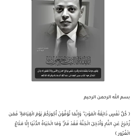
بسم الله الرحمن الرحيم
﴿ كُلُّ نَفْسٍ ذَائِقَةُ الْمَوْتِ ۖ وَإِنَّمَا تُوَفَّوْنَ أُجُورَكُمْ يَوْمَ الْقِيَامَةِ ۖ فَمَن
زُحْزِحَ عَنِ النَّارِ وَأُدْخِلَ الْجَنَّةَ فَقَدْ فَازَ ۗ وَمَا الْحَيَاةُ الدُّنْيَا إِلَّا مَتَاعُ
الْغُرُورِ ﴾