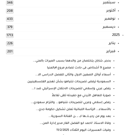
سبتمبر
346
أكتوبر
208
نوفمبر
433
ديسمبر
379
2025
1713
يناير
226
فبراير
201
بحجر..شابان يتخلصان من والدهما بسبب الميراث بالمني...
مصرع 9 أشخاص فى حادث تصادم مروع #بالمنيا
أسماء أوائل الصفين الاول والثانى للفصل الدراسى الا...
السعودية ترفض تصريحات نتنياهو بشأن تهجير الفلسطينيين
رفض عربي وإسلامي لتصريحات الاحتلال الإسرائيلي ضد ا...
صورة للعاهل الأردني مع حفيدته تلقى تفاعلاً
رفض إسلامي وعربي لتصريحات نتنياهو... والتزام سعودي...
بالأسماء... الرئاسة اللبنانية تعلن تشكيل حكومة جدي...
بعد يوم من رحيـ.ـلـ.ـها ابـ. ـ. ـن الفنانة السورية...
وفاة الاستاذ /احمد ابو الفضل الفار مدير إدارة المن...
وفيات العسيرات اليوم الثلاثاء 11/2/2025