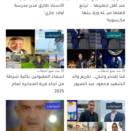
عند أهل خطيبها .. ترجع
الأستاذ طارق مدير مدرسة
لأهلها ميــ ـته ورقـ.ـبتها
أولاد غازي"
مكــسورة!
اجتماعيات
اجتماعيات
منذ بضع لحظات
منذ بضع لحظات
قنا تفتخر وتبكي… تكريم والد
اسماء المقبولين بكلية شرطة
الشهيد محمود عبد الصبور
من أبناء قرية المجابرة لعام
2025
اجتماعيات
اجتماعيات