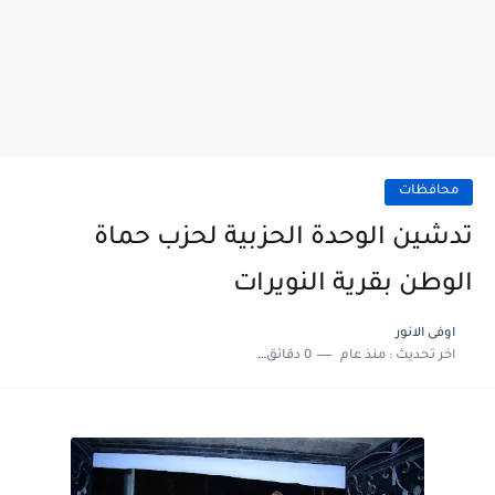
محافظات
تدشين الوحدة الحزبية لحزب حماة
الوطن بقرية النويرات
اوفى الانور
اخر تحديث :
منذ عام
0 دقائق للقراءة