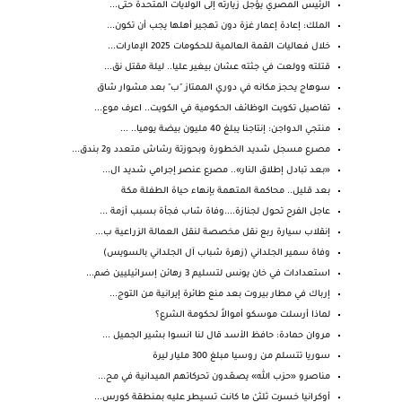
الرئيس المصري يؤجل زيارته إلى الولايات المتحدة حتى...
الملك: إعادة إعمار غزة دون تهجير أهلها يجب أن تكون...
خلال فعاليات القمة العالمية للحكومات 2025 الإمارات...
قتلته وولعت في جثته عشان بيغير عليا.. ليلة مقتل نق...
سوهاج يحجز مكانه في دوري الممتاز "ب" بعد مشوار شاق
تفاصيل تكويت الوظائف الحكومية في الكويت.. اعرف موع...
منتجي الدواجن: إنتاجنا يبلغ 40 مليون بيضة يوميا.. ...
مصـرع مسجل شديد الخطورة وبحوزتة رشاش متعدد و2 بندق...
«بعد تبادل إطلاق النار».. مصرع عنصر إجرامي شديد ال...
بعد قليل.. محاكمة المتهمة بإنهاء حياة الطفلة مكة
عاجل الفرح تحول لجنازة....وفاة شاب فجأة بسبب أزمة ...
إنقلاب سيارة ربع نقل مخصصة لنقل العمالة الزراعية ب...
وفاة سمير الجلداني (زهرة شباب آل الجلداني بالسويس)
استعدادات في خان يونس لتسليم 3 رهائن إسرائيليين ضم...
إرباك في مطار بيروت بعد منع طائرة إيرانية من التوج...
لماذا أرسلت موسكو أموالاً لحكومة الشرع؟
مروان حمادة: حافظ الأسد قال لنا انسوا بشير الجميل ...
سوريا تتسلم من روسيا مبلغ 300 مليار ليرة
مناصرو «حزب الله» يصعّدون تحركاتهم الميدانية في مح...
أوكرانيا خسرت ثلثيْ ما كانت تسيطر عليه بمنطقة كورس...