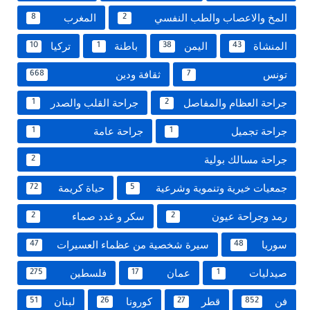
المخ والاعصاب والطب النفسي
المغرب
8
2
المنشاة
اليمن
باطنة
تركيا
10
1
38
43
تونس
ثقافة ودين
668
7
جراحة العظام والمفاصل
جراحة القلب والصدر
1
2
جراحة تجميل
جراحة عامة
1
1
جراحة مسالك بولية
2
جمعيات خيرية وتنموية وشرعية
حياة كريمة
72
5
رمد وجراحة عيون
سكر و غدد صماء
2
2
سوريا
سيرة شخصية من عظماء العسيرات
47
48
صيدليات
عمان
فلسطين
275
17
1
فن
قطر
كورونا
لبنان
51
26
27
852