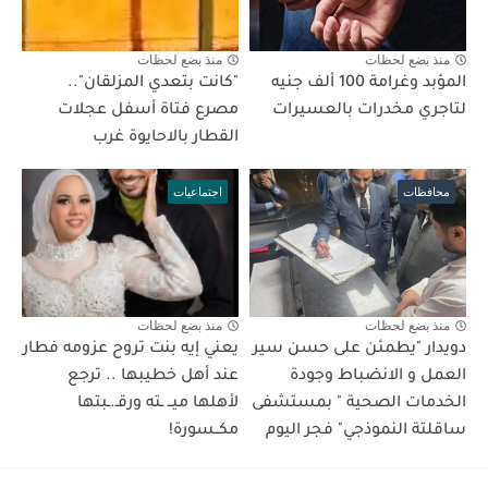
منذ بضع لحظات
منذ بضع لحظات
المؤبد وغرامة 100 ألف جنيه
"كانت بتعدي المزلقان"..
لتاجري مخدرات بالعسيرات
مصرع فتاة أسفل عجلات
القطار بالاحايوة غرب
محافظات
اجتماعيات
منذ بضع لحظات
منذ بضع لحظات
دويدار "يطمئن على حسن سير
يعني إيه بنت تروح عزومه فطار
العمل و الانضباط وجودة
عند أهل خطيبها .. ترجع
الخدمات الصحية " بمستشفى
لأهلها ميــ ـته ورقـ.ـبتها
ساقلتة النموذجي" فجر اليوم
مكــسورة!