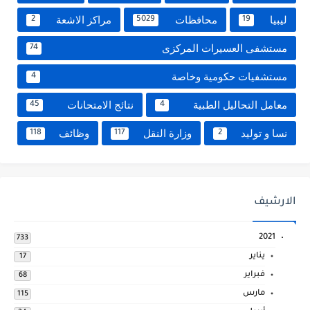
ليبيا
محافظات
مراكز الاشعة
2
5029
19
مستشفى العسيرات المركزى
74
مستشفيات حكومية وخاصة
4
معامل التحاليل الطبية
نتائج الامتحانات
45
4
نسا و توليد
وزارة النقل
وظائف
118
117
2
الارشيف
2021
733
يناير
17
فبراير
68
مارس
115