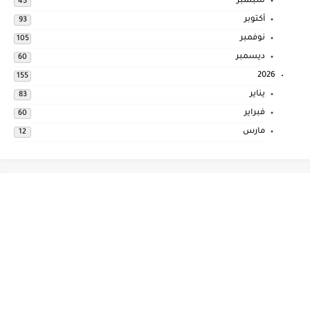
سبتمبر
45
أكتوبر
93
نوفمبر
105
ديسمبر
60
2026
155
يناير
83
فبراير
60
مارس
12