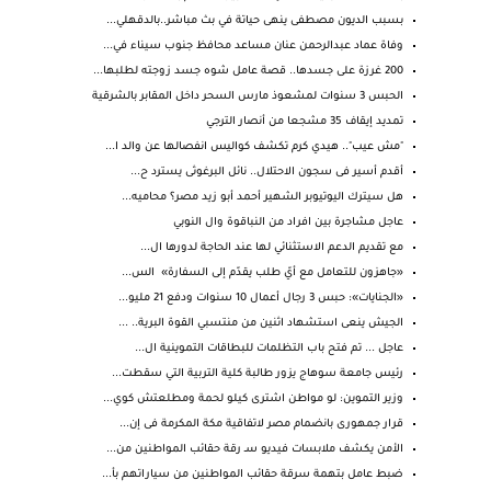
بسبب الديون مصطفى ينهى حياتة في بث مباشر..بالدقهلي...
وفاة عماد عبدالرحمن عنان مساعد محافظ جنوب سيناء في...
200 غرزة على جسدها.. قصة عامل شوه جسد زوجته لطلبها...
الحبس 3 سنوات لمشعوذ مارس السحر داخل المقابر بالشرقية
تمديد إيقاف 35 مشجعا من أنصار الترجي
"مش عيب".. هيدي كرم تكشف كواليس انفصالها عن والد ا...
أقدم أسير فى سجون الاحتلال.. نائل البرغوثى يسترد ح...
هل سيترك اليوتيوبر الشهير أحمد أبو زيد مصر؟ محاميه...
عاجل مشاجرة بين افراد من النباقوة وال النوبي
مع تقديم الدعم الاستثنائي لها عند الحاجة لدورها ال...
«جاهزون للتعامل مع أيّ طلب يقدّم إلى السفارة» الس...
«الجنايات»: حبس 3 رجال أعمال 10 سنوات ودفع 21 مليو...
الجيش ينعى استشهاد اثنين من منتسبي القوة البرية.. ...
عاجل ... تم فتح باب التظلمات للبطاقات التموينية ال...
رئيس جامعة سوهاج يزور طالبة كلية التربية التي سقطت...
وزير التموين: لو مواطن اشترى كيلو لحمة ومطلعتش كوي...
قرار جمهورى بانضمام مصر لاتفاقية مكة المكرمة فى إن...
الأمن يكشف ملابسات فيديو سـ رقة حقائب المواطنين من...
ضبط عامل بتهمة سرقة حقائب المواطنين من سياراتهم بأ...