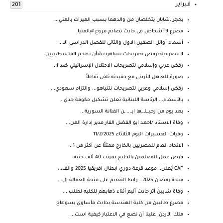
فبراير
201
بحجر..شابان يتخلصان من والدهما بسبب الميراث بالمني...
مصرع 9 أشخاص فى حادث تصادم مروع #بالمنيا
أسماء أوائل الصفين الاول والثانى للفصل الدراسى الا...
السعودية ترفض تصريحات نتنياهو بشأن تهجير الفلسطينيين
رفض عربي وإسلامي لتصريحات الاحتلال الإسرائيلي ضد ا...
صورة للعاهل الأردني مع حفيدته تلقى تفاعلاً
رفض إسلامي وعربي لتصريحات نتنياهو... والتزام سعودي...
بالأسماء... الرئاسة اللبنانية تعلن تشكيل حكومة جدي...
بعد يوم من رحيـ.ـلـ.ـها ابـ. ـ. ـن الفنانة السورية...
وفاة الاستاذ /احمد ابو الفضل الفار مدير إدارة المن...
وفيات العسيرات اليوم الثلاثاء 11/2/2025
الاتحاد العام للمصريين بالخارج ممثلًا عن أكثر من 1...
فرص عمل للمعلمين بالخليج بمرتب 40 ألف جنيه
CAF يُعلن.. موعد قرعة دوري ابطال افريقيا 2025 والف...
منحة رمضان 2025.. رابط التقديم على منحة العمالة ال...
وفاة شابين آثر حادث آليم أثناء ذهابهم للكليه لطلب ...
مصرع طالبين من كلية الهندسة بحادث مأساوي بسوهاج
ملك ⁧‫الأردن‬⁩: علينا أن نضع في الاعتبار كيفية است...