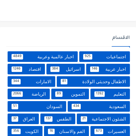
الاقسام
اجتماعيات
اخبار عالمية وعربية
4849
925
اخبار عربية
اسرائيل
اقتصاد
1246
384
146
الاطفال وحديثى الولادة
الامارات
344
81
التعليم
التموين
الرياضة
2066
89
1392
السعودية
السودان
51
434
الشئون الاجتماعية
الطقس
العراق
37
137
21
العسيرات
الفم والاسنان
الكويت
356
16
673