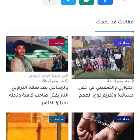
مقالات قد تهمك
محافظات
محافظات
منذ بضع لحظات
منذ بضع لحظات
الهواري والصمطي في حفل
بالرصاص بعد صلاة التراويح
مساندة وتكريم ذوي الهمم
الثأر يقتل صاحب كافية ونجله
بحدائق اكتوبر
محافظات
محافظات