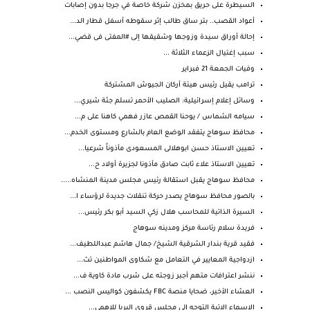
السيطرة على حريق بمخزن شركة خاصة في جرجا بدون إصابات
أعواد القصب.. بتر ساق طالب إثر سقوطه أسفل قطار الد...
إحالة أوراق سيدة وزوجها وشقيقها إلى #المفتى فى قضي...
سبب إغتيال الزعماء الثلاثة ...
وفيات الجمعة 21 فبراير
ترامب يقيل رئيس هيئة أركان الجيوش المشتركة
وسائل إعلام إسرائيلية: الصليب الأحمر تسلم جثة شيري...
سيامه الشماس / يوحنا القمص عازر فهمي كاهنا على م...
محافظ سوهاج يتفقد الوضع العام بالشارع ومستوى الخدم...
تعيين الاستاذ حسن ابوهلالى المسعودى مأذوناً شرعيا...
تعيين الاستاذ علاء ثابت صادق مأذونا لجزيرة أولاد ح...
محافظ سوهاج يقبل استقالة رئيس مجلس مدينة المنشاه.....
بالصور محافظ سوهاج يصدر حركة تنقلات جديدة لرؤساء ا...
السيرة الذاتية للمحاسب هلال زكي السيد أبو بكر رئيس...
فريدة سلام رئاسة مركز ومدينه سوهاج
فقيد قرية بندار الشرقية الشيخ/ جمال هاشم عبداللطيف...
ازدواجية المعايير في التعامل مع شكاوى المواطنين تث...
ننشر اعترافات متهم أجبر زوجته على شرب مادة كاوية ف...
العشاء الأخير، ضحايا منصة FBC يكشفون كواليس النصب ...
الاسماء الاتية التوجه إلى مجلس قروي البربا للاهمي...