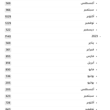
أغسطس
569
سبتمبر
966
أكتوبر
1029
نوفمبر
1229
ديسمبر
522
2023
7140
يناير
569
فبراير
361
مارس
855
أبريل
818
مايو
830
يونيو
536
يوليو
205
أغسطس
205
سبتمبر
623
أكتوبر
728
نوفمبر
643