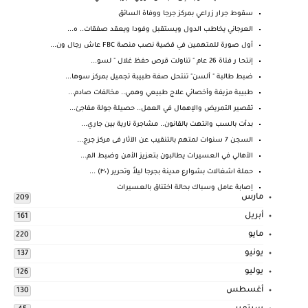
سقوط جرار زراعي بمركز جرجا ووفاة السائق
العرجاني يخاطب الدول ويستقبل وفودا ويعقد صفقات.. ه...
أول صورة للمتهمين في قضية نصب منصة FBC عاش رجال ون...
إنتحـا ر فتاة 26 عام " تناولت قرص حفظ غلال " لسو...
ضبط طالبة " ألسن" تنتحل صفة طبيبة تجميل بمركز سوها...
طبيبة مزيفة وأخصائي علاج طبيعي وهمي.. مخالفات صادم...
تقصير التمريض والإهمال في العمل.. حصيلة جولة مفاجئ...
بدأت بالسب وانتهت بالقانون.. مشاجرة نارية بين جاري...
السجن 7 سنوات لمتهم بالتنقيب عن الآثار فى مركز جرج...
الأهالي في العسيرات يطالبون بتعزيز الأمن وضبط الم...
حملة اشغالات بشوارع مدينة بجرجا ليلاً وتحرير (٣٠) ...
إصابة عامل وسباك بحالة اختناق بالعسيرات
مارس
209
أبريل
161
مايو
220
يونيو
137
يوليو
126
أغسطس
130