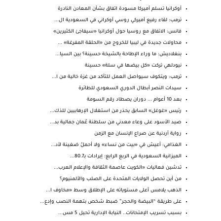
أوكرانيا تسلم أميركا مسودة اتفاق بشأن المعادن النادرة
ترمب: لقاء رفيع أميركي روسي أوكراني في السعودية ال...
فانس: الاتفاق مع روسيا حول أوكرانيا «سيفاجئ الكثيرين»
محاولات جديدة في ليبيا للخروج من «الحلقة المفرغة» ...
بنغلاديش: ما وراء الإطاحة بالشيخة حسينة؟ بين السيا...
نيودلهي تركت «كل بيضها في سلة» حسينة
ترمب: ويتكوف سيواصل العمل للتأكد من غزة خالية من ا...
سيدات النصر أبطال الدوري السعودي للطائرة
بعد 10 أعوام ... دوران يصطاد رقم السومة
رئيس «غوغل» السابق يحذر من استغلال الإرهابيين للذك...
صيد الأسود على وعاء معدني من سلطنة عُمان جمالية بد...
رواية أردنية عن صراع الإنسان مع الزمن
الغذامي: أعيش في «بيت من نساء» ولا أحملُ ضغينة لأد...
الميزانية السعودية في الربع الرابع: إيرادات بـ80.7...
تدشين فعاليات «الكويت عاصمة الثقافة والإعلام العرب...
من أين تحصل الولايات المتحدة على الصلب والألمنيوم؟
الذهب يلامس أعلى مستوياته على الإطلاق وسط «مخاوف ا...
على طريقة “البيضة والحجر” ضبط شخص بتهمة النصب وإدع...
بسبب تسريب الإمتحانات.. النيابة الإدارية تحيل 5 مس...