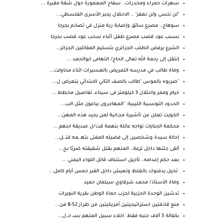
سهرات حمراء ومخدرات.. سفاح المعمورة حول شقة مقبرة ...
"لن ننسى ولن نغفر" .. الاحتلال يجبر الأسرى الفلسطي...
سوهاج.. مصرع سائق وإصابة ربة منزل في تصادم بجرجا
بسبب عود قصب مصرع طفل أثناء سحب عود قصب بجرجا
الشرع يرفض الطلب الجزائري بتسليم المقاتلين الجزائر...
إنتقل إلى رحمة الله تعالى الحاج/ التهامى ابوالحمد ...
وفاة طالب في مدرسه التمريض بالعسيرات اثناء محاولت...
"ضربوه بالموس "طالب بالصف الثاني الابتدائي يتعرض ل...
خيام وممر واحتلال 3 كيلومتر فى سيناء، تفاصيل مخطط ...
الحدود التونسية الليبية: "المهاجرون يباعون مثل الب...
الكـويت تعلن عن تأشيرة مجــانية لمن يجيد هذه المهن...
محكمة الجنايات تواجه عائلة بتهمة قت/ل صديقة ابنهم ...
إحالة سيدة وشخصين إلى فضيله المفتى بتهـ ـمه قتـ ـل...
ألقى جثتها داخل ترعة.. المتهم بقتل شقيقته ضربًا بح...
بعد حكم إعدامه.. تأجيل استئناف قاتل اللواء اليمني ...
تخيل يدفنوك بالغلط وتعيش داخل القبر خمس أيام كامل...
وفاة الأستاذ/ محمد شرقاوي سيلمان حميد
تدشين الوحدة الحزبية لحزب حماة الوطن بقرية النويرات
منع قاذفتين استراتيجيتين أمريكيتين من طراز B-52 من...
بكفالة 5 آلاف جنيه فقط. إخلاء سبيل المتهم بسـ حـ.ل...