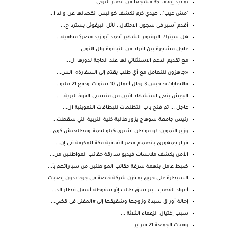
تمديد إيقاف 35 مشجعا من أنصار الترجي
"مش عيب".. هيدي كرم تكشف كواليس انفصالها عن والد ا...
أقدم أسير فى سجون الاحتلال.. نائل البرغوثى يسترد ح...
هل سيترك اليوتيوبر الشهير أحمد أبو زيد مصر؟ محاميه...
عاجل مشاجرة بين افراد من النباقوة وال النوبي
مع تقديم الدعم الاستثنائي لها عند الحاجة لدورها ال...
«جاهزون للتعامل مع أيّ طلب يقدّم إلى السفارة» الس...
«الجنايات»: حبس 3 رجال أعمال 10 سنوات ودفع 21 مليو...
الجيش ينعى استشهاد اثنين من منتسبي القوة البرية.. ...
عاجل ... تم فتح باب التظلمات للبطاقات التموينية ال...
رئيس جامعة سوهاج يزور طالبة كلية التربية التي سقطت...
وزير التموين: لو مواطن اشترى كيلو لحمة ومطلعتش كوي...
قرار جمهورى بانضمام مصر لاتفاقية مكة المكرمة فى إن...
الأمن يكشف ملابسات فيديو سـ رقة حقائب المواطنين من...
ضبط عامل بتهمة سرقة حقائب المواطنين من سياراتهم بأ...
السيطرة على حريق بمخزن شركة خاصة في جرجا بدون إصابات
أعواد القصب.. بتر ساق طالب إثر سقوطه أسفل قطار الد...
إحالة أوراق سيدة وزوجها وشقيقها إلى #المفتى فى قضي...
سبب إغتيال الزعماء الثلاثة ...
وفيات الجمعة 21 فبراير