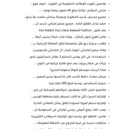
تفاصيل تكويت الوظائف الحكومية في الكويت.. اعرف موع...
منتجي الدواجن: إنتاجنا يبلغ 40 مليون بيضة يوميا.. ...
مصـرع مسجل شديد الخطورة وبحوزتة رشاش متعدد و2 بندق...
«بعد تبادل إطلاق النار».. مصرع عنصر إجرامي شديد ال...
بعد قليل.. محاكمة المتهمة بإنهاء حياة الطفلة مكة
عاجل الفرح تحول لجنازة....وفاة شاب فجأة بسبب أزمة ...
إنقلاب سيارة ربع نقل مخصصة لنقل العمالة الزراعية ب...
وفاة سمير الجلداني (زهرة شباب آل الجلداني بالسويس)
استعدادات في خان يونس لتسليم 3 رهائن إسرائيليين ضم...
إرباك في مطار بيروت بعد منع طائرة إيرانية من التوج...
لماذا أرسلت موسكو أموالاً لحكومة الشرع؟
مروان حمادة: حافظ الأسد قال لنا انسوا بشير الجميل ...
سوريا تتسلم من روسيا مبلغ 300 مليار ليرة
مناصرو «حزب الله» يصعّدون تحركاتهم الميدانية في مح...
أوكرانيا خسرت ثلثيْ ما كانت تسيطر عليه بمنطقة كورس...
أوكرانيا تسلم أميركا مسودة اتفاق بشأن المعادن النادرة
ترمب: لقاء رفيع أميركي روسي أوكراني في السعودية ال...
فانس: الاتفاق مع روسيا حول أوكرانيا «سيفاجئ الكثيرين»
محاولات جديدة في ليبيا للخروج من «الحلقة المفرغة» ...