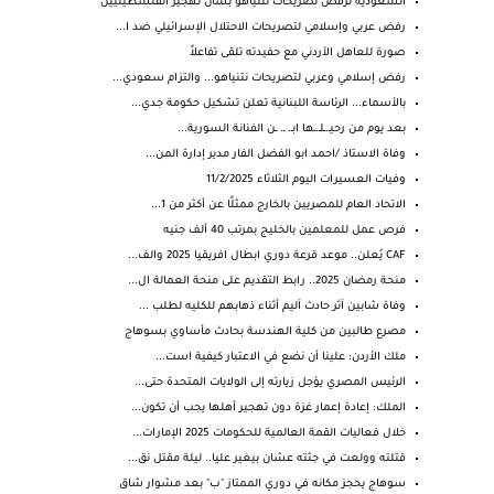
السعودية ترفض تصريحات نتنياهو بشأن تهجير الفلسطينيين
رفض عربي وإسلامي لتصريحات الاحتلال الإسرائيلي ضد ا...
صورة للعاهل الأردني مع حفيدته تلقى تفاعلاً
رفض إسلامي وعربي لتصريحات نتنياهو... والتزام سعودي...
بالأسماء... الرئاسة اللبنانية تعلن تشكيل حكومة جدي...
بعد يوم من رحيـ.ـلـ.ـها ابـ. ـ. ـن الفنانة السورية...
وفاة الاستاذ /احمد ابو الفضل الفار مدير إدارة المن...
وفيات العسيرات اليوم الثلاثاء 11/2/2025
الاتحاد العام للمصريين بالخارج ممثلًا عن أكثر من 1...
فرص عمل للمعلمين بالخليج بمرتب 40 ألف جنيه
CAF يُعلن.. موعد قرعة دوري ابطال افريقيا 2025 والف...
منحة رمضان 2025.. رابط التقديم على منحة العمالة ال...
وفاة شابين آثر حادث آليم أثناء ذهابهم للكليه لطلب ...
مصرع طالبين من كلية الهندسة بحادث مأساوي بسوهاج
ملك ⁧‫الأردن‬⁩: علينا أن نضع في الاعتبار كيفية است...
الرئيس المصري يؤجل زيارته إلى الولايات المتحدة حتى...
الملك: إعادة إعمار غزة دون تهجير أهلها يجب أن تكون...
خلال فعاليات القمة العالمية للحكومات 2025 الإمارات...
قتلته وولعت في جثته عشان بيغير عليا.. ليلة مقتل نق...
سوهاج يحجز مكانه في دوري الممتاز "ب" بعد مشوار شاق