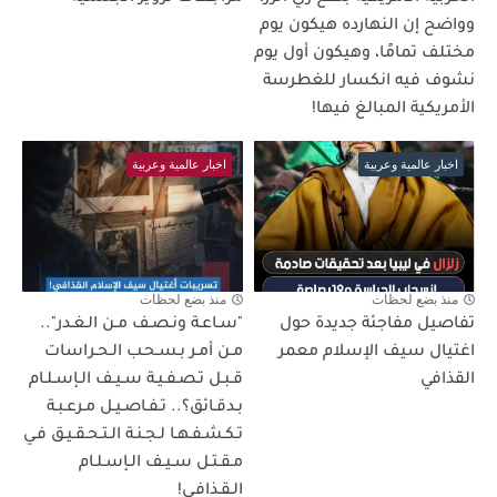
وواضح إن النهارده هيكون يوم
مختلف تمامًا، وهيكون أول يوم
نشوف فيه انكسار للغطرسة
الأمريكية المبالغ فيها!
اخبار عالمية وعربية
اخبار عالمية وعربية
منذ بضع لحظات
منذ بضع لحظات
تفاصيل مفاجئة جديدة حول
"سـاعـة ونـصـف مـن الـغـدر"..
اغتيال سيف الإسلام معمر
مـن أمـر بـسـحـب الـحـراسات
القذافي
قـبـل تـصـفـيـة سـيـف الـإسـلـام
بـدقـائق؟.. تـفـاصـيـل مـرعـبـة
تـكـشـفـهـا لـجـنـة الـتـحـقـيـق فـي
مـقـتـل سـيـف الـإسـلـام
الـقـذافـي!