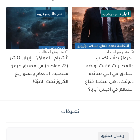
اخبار عالمية وعربية
اخبار عالمية وعربية
منذ بضع لحظات
منذ بضع لحظات
الدرونز بدأت تضرب،
"أشباح الأعماق".. إيران تنشر
والمطارات قفلت، ولغة
(22 غواصة) في مضيق هرمز:
البنادق هي اللي سائدة
مـ،ـصيدة الألغام وصـ،ـواريخ
دلوقت.. هل سقط قناع
الكروز تحت الميّة!
السلام في أديس أبابا؟
تعليقات
إرسال تعليق