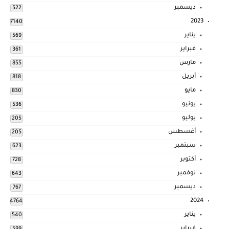
ديسمبر
522
2023
7140
يناير
569
فبراير
361
مارس
855
أبريل
818
مايو
830
يونيو
536
يوليو
205
أغسطس
205
سبتمبر
623
أكتوبر
728
نوفمبر
643
ديسمبر
767
2024
4764
يناير
540
فبراير
599