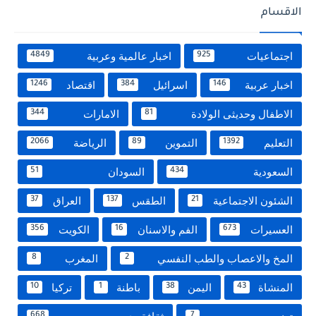
الاقسام
اجتماعيات
اخبار عالمية وعربية
4849
925
اخبار عربية
اسرائيل
اقتصاد
1246
384
146
الاطفال وحديثى الولادة
الامارات
344
81
التعليم
التموين
الرياضة
2066
89
1392
السعودية
السودان
51
434
الشئون الاجتماعية
الطقس
العراق
37
137
21
العسيرات
الفم والاسنان
الكويت
356
16
673
المخ والاعصاب والطب النفسي
المغرب
8
2
المنشاة
اليمن
باطنة
تركيا
10
1
38
43
668
7