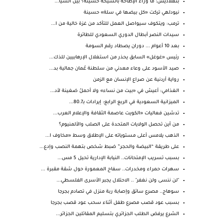
بنغلاديش: ما وراء الإطاحة بالشيخة حسينة؟ بين السيا...
نيودلهي تركت «كل بيضها في سلة» حسينة
ترمب: ويتكوف سيواصل العمل للتأكد من غزة خالية من ا...
سيدات النصر أبطال الدوري السعودي للطائرة
بعد 10 أعوام ... دوران يصطاد رقم السومة
رئيس «غوغل» السابق يحذر من استغلال الإرهابيين للذك...
صيد الأسود على وعاء معدني من سلطنة عُمان جمالية بد...
رواية أردنية عن صراع الإنسان مع الزمن
الغذامي: أعيش في «بيت من نساء» ولا أحملُ ضغينة لأد...
الميزانية السعودية في الربع الرابع: إيرادات بـ80.7...
تدشين فعاليات «الكويت عاصمة الثقافة والإعلام العرب...
من أين تحصل الولايات المتحدة على الصلب والألمنيوم؟
الذهب يلامس أعلى مستوياته على الإطلاق وسط «مخاوف ا...
على طريقة “البيضة والحجر” ضبط شخص بتهمة النصب وإدع...
بسبب تسريب الإمتحانات.. النيابة الإدارية تحيل 5 مس...
سهرات حمراء ومخدرات.. سفاح المعمورة حول شقة مقبرة ...
"لن ننسى ولن نغفر" .. الاحتلال يجبر الأسرى الفلسطي...
سوهاج.. مصرع سائق وإصابة ربة منزل في تصادم بجرجا
بسبب عود قصب مصرع طفل أثناء سحب عود قصب بجرجا
الشرع يرفض الطلب الجزائري بتسليم المقاتلين الجزائر...