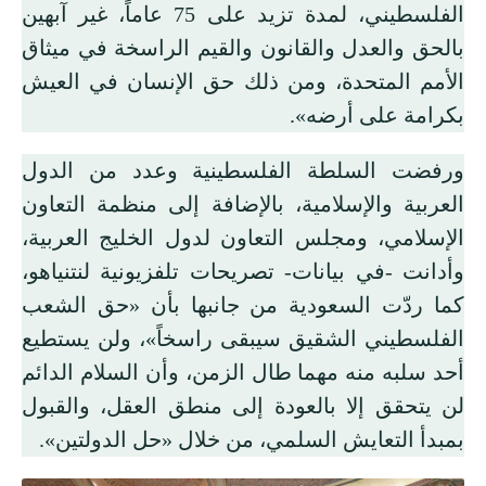
الفلسطيني، لمدة تزيد على 75 عاماً، غير آبهين
بالحق والعدل والقانون والقيم الراسخة في ميثاق
الأمم المتحدة، ومن ذلك حق الإنسان في العيش
بكرامة على أرضه».
ورفضت السلطة الفلسطينية وعدد من الدول
العربية والإسلامية، بالإضافة إلى منظمة التعاون
الإسلامي، ومجلس التعاون لدول الخليج العربية،
وأدانت -في بيانات- تصريحات تلفزيونية لنتنياهو،
كما ردّت السعودية من جانبها بأن «حق الشعب
الفلسطيني الشقيق سيبقى راسخاً»، ولن يستطيع
أحد سلبه منه مهما طال الزمن، وأن السلام الدائم
لن يتحقق إلا بالعودة إلى منطق العقل، والقبول
بمبدأ التعايش السلمي، من خلال «حل الدولتين».