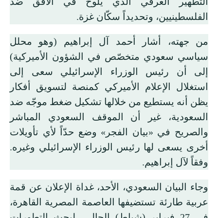
التطهير العرقي الذي يلوح في الأفق ضد
الفلسطينيين، وتحديداً سكّان غزة.
من جهته، أشار أحمد آل إبراهيم (وهو محلل
سياسي سعودي متخصّص في الشؤون الأميركية)
إلى أن رئيس الوزراء الإسرائيلي سعى إلى
استغلال الإعلام الأميركي كمنصة لتسويق أفكار
يظن أنه يستطيع من خلالها تشكيل ضغط موجّه ضد
السعودية، غير أن الموقف السعودي المباشر
والصريح في «بيان الفجر» وضع حدّاً لأي تأويلات
أخرى يسعى لها رئيس الوزراء الإسرائيلي وغيره.
وفقاً لآل إبراهيم.
وجاء البيان السعودي، الأحد، غداة الإعلان عن قمة
عربية طارئة تستضيفها العاصمة المصرية القاهرة،
في 27 فبراير (شباط) الحالي، لبحث التطورات