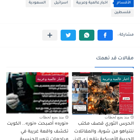
الأقسام
اخبار عالمية وعربية
اسرائيل
السعودية
فلسطين
مقالات قد تهمك
اخبار عالمية وعربية
اخبار عالمية وعربية
منذ بضع لحظات
منذ بضع لحظات
الحرس الثوري قصف مكتب
«نوره» أصبحت «نور».. الكويت
نتنياهو من شوية، والمقاتلات
تكشف واقعة غريبة في
الحربية الأمريكية بتقع زي الرز،
مراجعات تزوير الجنسية