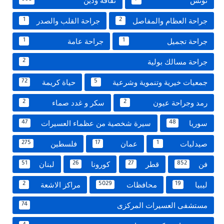
تونس
ثقافة ودين
جراحة العظام والمفاصل
جراحة القلب والصدر
1
2
جراحة تجميل
جراحة عامة
1
1
جراحة مسالك بولية
2
جمعيات خيرية وتنموية وشرعية
حياة كريمة
72
5
رمد وجراحة عيون
سكر و غدد صماء
2
2
سوريا
سيرة شخصية من عظماء العسيرات
47
48
صيدليات
عمان
فلسطين
275
17
1
فن
قطر
كورونا
لبنان
51
26
27
852
ليبيا
محافظات
مراكز الاشعة
2
5029
19
مستشفى العسيرات المركزى
74