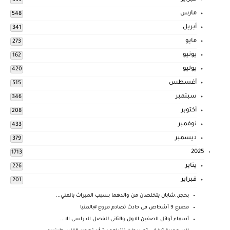
مارس
548
أبريل
341
مايو
273
يونيو
162
يوليو
420
أغسطس
515
سبتمبر
346
أكتوبر
208
نوفمبر
433
ديسمبر
379
2025
1713
يناير
226
فبراير
201
بحجر..شابان يتخلصان من والدهما بسبب الميراث بالمني...
مصرع 9 أشخاص فى حادث تصادم مروع #بالمنيا
أسماء أوائل الصفين الاول والثانى للفصل الدراسى الا...