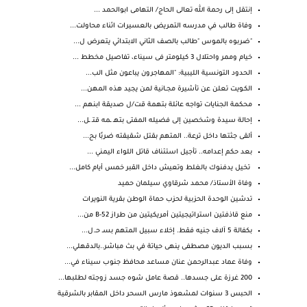
إنتقل إلى رحمة الله تعالى الحاج/ التهامى ابوالحمد ...
وفاة طالب في مدرسه التمريض بالعسيرات اثناء محاولت...
"ضربوه بالموس "طالب بالصف الثاني الابتدائي يتعرض ل...
خيام وممر واحتلال 3 كيلومتر فى سيناء، تفاصيل مخطط ...
الحدود التونسية الليبية: "المهاجرون يباعون مثل الب...
الكـويت تعلن عن تأشيرة مجــانية لمن يجيد هذه المهن...
محكمة الجنايات تواجه عائلة بتهمة قت/ل صديقة ابنهم ...
إحالة سيدة وشخصين إلى فضيله المفتى بتهـ ـمه قتـ ـل...
ألقى جثتها داخل ترعة.. المتهم بقتل شقيقته ضربًا بح...
بعد حكم إعدامه.. تأجيل استئناف قاتل اللواء اليمني ...
تخيل يدفنوك بالغلط وتعيش داخل القبر خمس أيام كامل...
وفاة الأستاذ/ محمد شرقاوي سيلمان حميد
تدشين الوحدة الحزبية لحزب حماة الوطن بقرية النويرات
منع قاذفتين استراتيجيتين أمريكيتين من طراز B-52 من...
بكفالة 5 آلاف جنيه فقط. إخلاء سبيل المتهم بسـ حـ.ل...
بسبب الديون مصطفى ينهى حياتة في بث مباشر..بالدقهلي...
وفاة عماد عبدالرحمن عنان مساعد محافظ جنوب سيناء في...
200 غرزة على جسدها.. قصة عامل شوه جسد زوجته لطلبها...
الحبس 3 سنوات لمشعوذ مارس السحر داخل المقابر بالشرقية