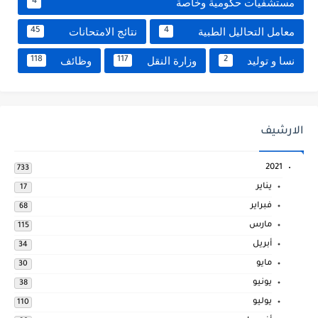
مستشفيات حكومية وخاصة
4
معامل التحاليل الطبية
نتائج الامتحانات
45
4
نسا و توليد
وزارة النقل
وظائف
118
117
2
الارشيف
2021
733
يناير
17
فبراير
68
مارس
115
أبريل
34
مايو
30
يونيو
38
يوليو
110