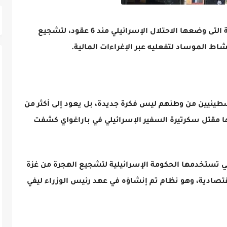
كشفت صحيفة عبرية، اليوم، عن الآلية السرية التى وضعها الاحتلال الإسرائيلي مند 6 عقود، لتشجيع
اط الموساد لتفعليه عبر الإغراءات المالية.
سطينيين من وطنهم ليس فكرة جديدة، بل يعود إلى أكثر من
ها مقتل سكرتيرة السفير الإسرائيلي في باراغواي كشفت
تي تستخدمها الحكومة الإسرائيلية لتشجيع الهجرة من غزة
ة عام 1967 مقابل مزايا اقتصادية، وهو نظام تم إنشاؤه في عهد رئيس الوزراء ليفي