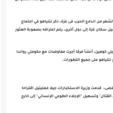
رين ونصف الشهر من اندلاع الحرب فى غزة، ذكر نتنياهو في اجتماع
يل سكان غزة إلى دول أخرى، رغم اعترافه بصعوبة العثور
يلي كوهين، أنشأ فرقا أجرت مفاوضات مع حكومتي رواندا
نتنياهو على جميع التطورات.
ن طوفان الأقصى، قدمت وزيرة الاستخبارات جيلا غمليئيل اقتراحا
 القتال" وتسهيل "الإجلاء الطوعي الإنساني" إلى خارج