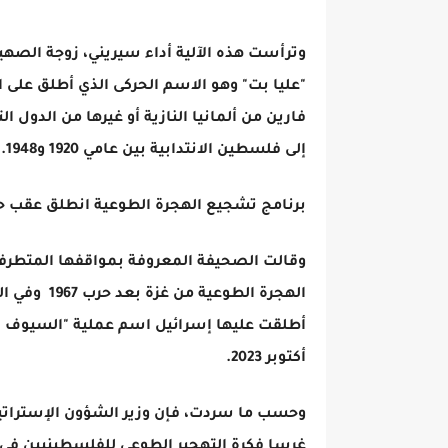
وترأست هذه الآلية أداء سيريني، زوجة الصهي
"عليا بت" وهو الاسم الحركى الذي أطلق على ال
فارين من ألمانيا النازية أو غيرها من الدول ا
إلى فلسطين الانتدابية بين عامي 1920 و1948.
برنامج تشجيع الهجرة الطوعية انطلق عقب حرب 7
وقالت الصحيفة المعروفة بمواقفها المتطرفة
الهجرة الطو
أطلقت عليها إسرائيل اسم عملية "السيوف ا
أكتوبر 2023.
وحسب ما سردت، فإن وزير الشؤون الإستراتيجية
غرسا فكرة التهجير الطوعي للفلسطينيين في 