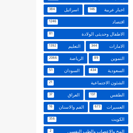
اخبار عربية
اسرائيل
384
146
اقتصاد
1246
الاطفال وحديثى الولادة
81
الامارات
التعليم
1392
344
التموين
الرياضة
2066
89
السعودية
السودان
51
434
الشئون الاجتماعية
21
الطقس
العراق
37
137
العسيرات
الفم والاسنان
16
673
الكويت
356
المخ والاعصاب والطب النفسي
2