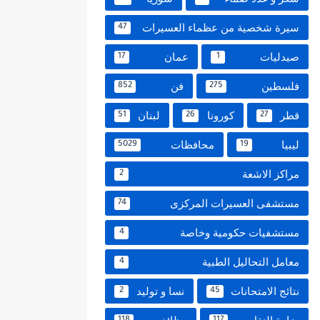
سيرة شخصية من عظماء العسيرات
47
صيدليات
عمان
17
1
فلسطين
فن
852
275
قطر
كورونا
لبنان
51
26
27
ليبيا
محافظات
5029
19
مراكز الاشعة
2
مستشفى العسيرات المركزى
74
مستشفيات حكومية وخاصة
4
معامل التحاليل الطبية
4
نتائج الامتحانات
نسا و توليد
2
45