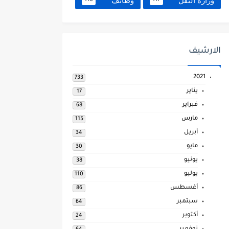
وزارة النقل
وظائف
118
117
الارشيف
2021
733
يناير
17
فبراير
68
مارس
115
أبريل
34
مايو
30
يونيو
38
يوليو
110
أغسطس
86
سبتمبر
64
أكتوبر
24