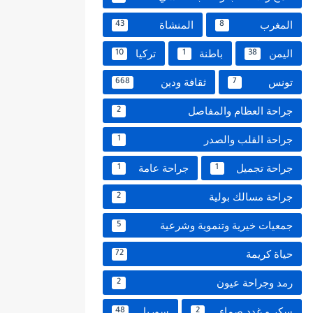
المغرب
المنشاة
43
8
اليمن
باطنة
تركيا
10
1
38
تونس
ثقافة ودين
668
7
جراحة العظام والمفاصل
2
جراحة القلب والصدر
1
جراحة تجميل
جراحة عامة
1
1
جراحة مسالك بولية
2
جمعيات خيرية وتنموية وشرعية
5
حياة كريمة
72
رمد وجراحة عيون
2
سكر و غدد صماء
سوريا
48
2