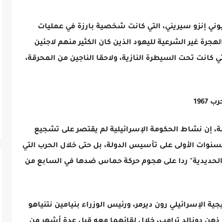
وني إنزو سيريني، التي كانت شخصية بارزة في عمليات
هجرة غير الشرعية لليهود الذين كان الكثير منهم لاجئين
لتي كانت تحت السيطرة النازية، ولاحقا الناجين من المحرقة،
196
، إن نشاط الحكومة الإسرائيلية لم يقتصر على تشجيع
عية من غزة بعد حرب 1967 وفي السنوات الأولى على تأسيس الدولة، بل حتى خلال الحرب التي
لحديدية" ردا على هجوم حركة حماس ضدها في السابع من
 الإسرائيلي رون ديرمر، ورئيس الوزراء بنيامين نتنياهو
ذهن دونالد ترامب، خلال لقائهما معه قبل عدة أشهر من