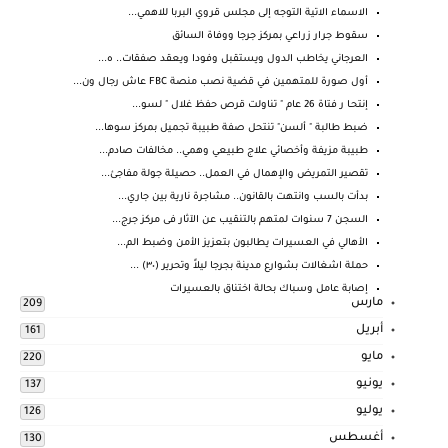
الاسماء الاتية التوجه إلى مجلس قروي البربا للاهمي...
سقوط جرار زراعي بمركز جرجا ووفاة السائق
العرجاني يخاطب الدول ويستقبل وفودا ويعقد صفقات.. ه...
أول صورة للمتهمين في قضية نصب منصة FBC عاش رجال ون...
إنتحـا ر فتاة 26 عام " تناولت قرص حفظ غلال " لسو...
ضبط طالبة " ألسن" تنتحل صفة طبيبة تجميل بمركز سوها...
طبيبة مزيفة وأخصائي علاج طبيعي وهمي.. مخالفات صادم...
تقصير التمريض والإهمال في العمل.. حصيلة جولة مفاجئ...
بدأت بالسب وانتهت بالقانون.. مشاجرة نارية بين جاري...
السجن 7 سنوات لمتهم بالتنقيب عن الآثار فى مركز جرج...
الأهالي في العسيرات يطالبون بتعزيز الأمن وضبط الم...
حملة اشغالات بشوارع مدينة بجرجا ليلاً وتحرير (٣٠) ...
إصابة عامل وسباك بحالة اختناق بالعسيرات
مارس
209
أبريل
161
مايو
220
يونيو
137
يوليو
126
أغسطس
130