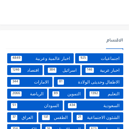
الاقسام
اجتماعيات
اخبار عالمية وعربية
4849
925
اخبار عربية
اسرائيل
اقتصاد
1246
384
146
الاطفال وحديثى الولادة
الامارات
344
81
التعليم
التموين
الرياضة
2066
89
1392
السعودية
السودان
51
434
الشئون الاجتماعية
الطقس
العراق
37
137
21