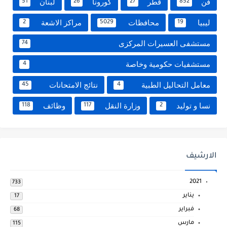
فن
قطر
كورونا
لبنان
51
26
27
852
ليبيا
محافظات
مراكز الاشعة
2
5029
19
مستشفى العسيرات المركزى
74
مستشفيات حكومية وخاصة
4
معامل التحاليل الطبية
نتائج الامتحانات
45
4
نسا و توليد
وزارة النقل
وظائف
118
117
2
الارشيف
2021
733
يناير
17
فبراير
68
مارس
115