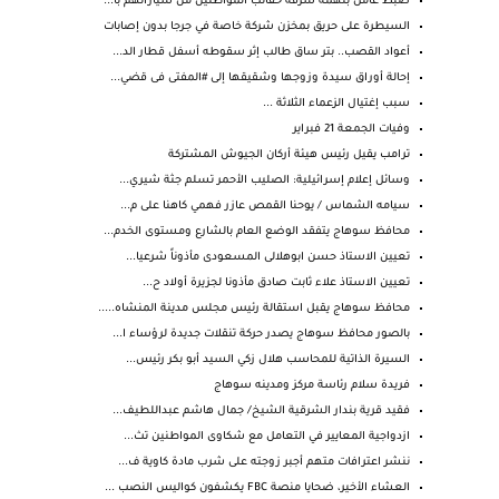
ضبط عامل بتهمة سرقة حقائب المواطنين من سياراتهم بأ...
السيطرة على حريق بمخزن شركة خاصة في جرجا بدون إصابات
أعواد القصب.. بتر ساق طالب إثر سقوطه أسفل قطار الد...
إحالة أوراق سيدة وزوجها وشقيقها إلى #المفتى فى قضي...
سبب إغتيال الزعماء الثلاثة ...
وفيات الجمعة 21 فبراير
ترامب يقيل رئيس هيئة أركان الجيوش المشتركة
وسائل إعلام إسرائيلية: الصليب الأحمر تسلم جثة شيري...
سيامه الشماس / يوحنا القمص عازر فهمي كاهنا على م...
محافظ سوهاج يتفقد الوضع العام بالشارع ومستوى الخدم...
تعيين الاستاذ حسن ابوهلالى المسعودى مأذوناً شرعيا...
تعيين الاستاذ علاء ثابت صادق مأذونا لجزيرة أولاد ح...
محافظ سوهاج يقبل استقالة رئيس مجلس مدينة المنشاه.....
بالصور محافظ سوهاج يصدر حركة تنقلات جديدة لرؤساء ا...
السيرة الذاتية للمحاسب هلال زكي السيد أبو بكر رئيس...
فريدة سلام رئاسة مركز ومدينه سوهاج
فقيد قرية بندار الشرقية الشيخ/ جمال هاشم عبداللطيف...
ازدواجية المعايير في التعامل مع شكاوى المواطنين تث...
ننشر اعترافات متهم أجبر زوجته على شرب مادة كاوية ف...
العشاء الأخير، ضحايا منصة FBC يكشفون كواليس النصب ...