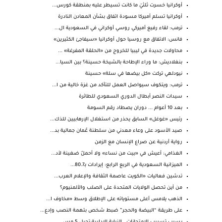
أوكرانيا خسرت ثلثيْ ما كانت تسيطر عليه بمنطقة كورس...
أوكرانيا تسلم أميركا مسودة اتفاق بشأن المعادن النادرة
ترمب: لقاء رفيع أميركي روسي أوكراني في السعودية ال...
فانس: الاتفاق مع روسيا حول أوكرانيا «سيفاجئ الكثيرين»
محاولات جديدة في ليبيا للخروج من «الحلقة المفرغة» ...
بنغلاديش: ما وراء الإطاحة بالشيخة حسينة؟ بين السيا...
نيودلهي تركت «كل بيضها في سلة» حسينة
ترمب: ويتكوف سيواصل العمل للتأكد من غزة خالية من ا...
سيدات النصر أبطال الدوري السعودي للطائرة
بعد 10 أعوام ... دوران يصطاد رقم السومة
رئيس «غوغل» السابق يحذر من استغلال الإرهابيين للذك...
صيد الأسود على وعاء معدني من سلطنة عُمان جمالية بد...
رواية أردنية عن صراع الإنسان مع الزمن
الغذامي: أعيش في «بيت من نساء» ولا أحملُ ضغينة لأد...
الميزانية السعودية في الربع الرابع: إيرادات بـ80.7...
تدشين فعاليات «الكويت عاصمة الثقافة والإعلام العرب...
من أين تحصل الولايات المتحدة على الصلب والألمنيوم؟
الذهب يلامس أعلى مستوياته على الإطلاق وسط «مخاوف ا...
على طريقة “البيضة والحجر” ضبط شخص بتهمة النصب وإدع...