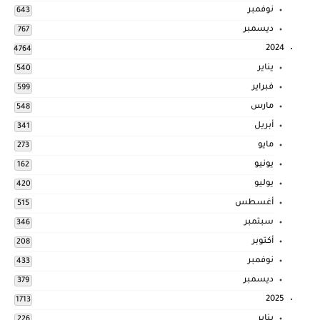
نوفمبر
643
ديسمبر
767
2024
4764
يناير
540
فبراير
599
مارس
548
أبريل
341
مايو
273
يونيو
162
يوليو
420
أغسطس
515
سبتمبر
346
أكتوبر
208
نوفمبر
433
ديسمبر
379
2025
1713
يناير
226