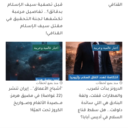
القذافي
قـبـل تـصـفـيـة سـيـف الـإسـلـام
بـدقـائق؟.. تـفـاصـيـل مـرعـبـة
تـكـشـفـهـا لـجـنـة الـتـحـقـيـق فـي
مـقـتـل سـيـف الـإسـلـام
الـقـذافـي!
اخبار عالمية وعربية
اخبار عالمية وعربية
منذ بضع لحظات
منذ بضع لحظات
الدرونز بدأت تضرب،
"أشباح الأعماق".. إيران تنشر
والمطارات قفلت، ولغة
(22 غواصة) في مضيق هرمز:
البنادق هي اللي سائدة
مـ،ـصيدة الألغام وصـ،ـواريخ
دلوقت.. هل سقط قناع
الكروز تحت الميّة!
السلام في أديس أبابا؟