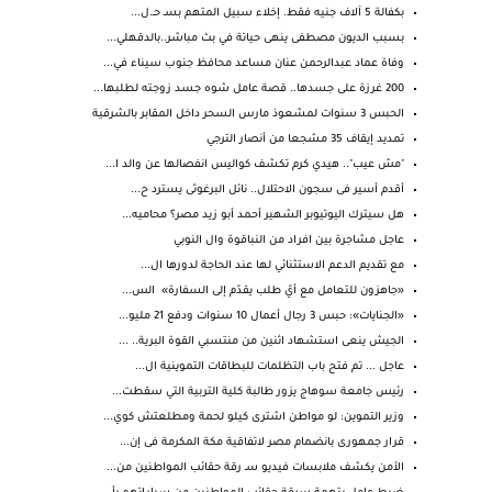
بكفالة 5 آلاف جنيه فقط. إخلاء سبيل المتهم بسـ حـ.ل...
بسبب الديون مصطفى ينهى حياتة في بث مباشر..بالدقهلي...
وفاة عماد عبدالرحمن عنان مساعد محافظ جنوب سيناء في...
200 غرزة على جسدها.. قصة عامل شوه جسد زوجته لطلبها...
الحبس 3 سنوات لمشعوذ مارس السحر داخل المقابر بالشرقية
تمديد إيقاف 35 مشجعا من أنصار الترجي
"مش عيب".. هيدي كرم تكشف كواليس انفصالها عن والد ا...
أقدم أسير فى سجون الاحتلال.. نائل البرغوثى يسترد ح...
هل سيترك اليوتيوبر الشهير أحمد أبو زيد مصر؟ محاميه...
عاجل مشاجرة بين افراد من النباقوة وال النوبي
مع تقديم الدعم الاستثنائي لها عند الحاجة لدورها ال...
«جاهزون للتعامل مع أيّ طلب يقدّم إلى السفارة» الس...
«الجنايات»: حبس 3 رجال أعمال 10 سنوات ودفع 21 مليو...
الجيش ينعى استشهاد اثنين من منتسبي القوة البرية.. ...
عاجل ... تم فتح باب التظلمات للبطاقات التموينية ال...
رئيس جامعة سوهاج يزور طالبة كلية التربية التي سقطت...
وزير التموين: لو مواطن اشترى كيلو لحمة ومطلعتش كوي...
قرار جمهورى بانضمام مصر لاتفاقية مكة المكرمة فى إن...
الأمن يكشف ملابسات فيديو سـ رقة حقائب المواطنين من...