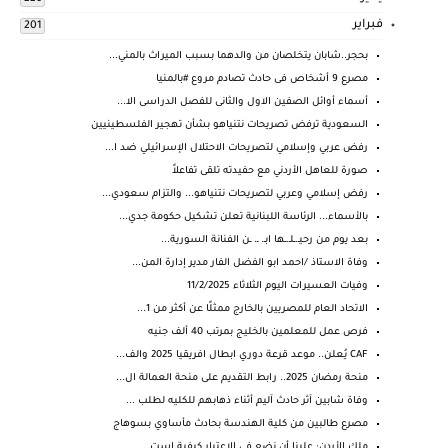
فبراير
201
بحجر..شابان يتخلصان من والدهما بسبب الميراث بالمني...
مصرع 9 أشخاص فى حادث تصادم مروع #بالمنيا
أسماء أوائل الصفين الاول والثانى للفصل الدراسى الا...
السعودية ترفض تصريحات نتنياهو بشأن تهجير الفلسطينيين
رفض عربي وإسلامي لتصريحات الاحتلال الإسرائيلي ضد ا...
صورة للعاهل الأردني مع حفيدته تلقى تفاعلاً
رفض إسلامي وعربي لتصريحات نتنياهو... والتزام سعودي...
بالأسماء... الرئاسة اللبنانية تعلن تشكيل حكومة جدي...
بعد يوم من رحيـ.ـلـ.ـها ابـ. ـ. ـن الفنانة السورية...
وفاة الاستاذ /احمد ابو الفضل الفار مدير إدارة المن...
وفيات العسيرات اليوم الثلاثاء 11/2/2025
الاتحاد العام للمصريين بالخارج ممثلًا عن أكثر من 1...
فرص عمل للمعلمين بالخليج بمرتب 40 ألف جنيه
CAF يُعلن.. موعد قرعة دوري ابطال افريقيا 2025 والف...
منحة رمضان 2025.. رابط التقديم على منحة العمالة ال...
وفاة شابين آثر حادث آليم أثناء ذهابهم للكليه لطلب ...
مصرع طالبين من كلية الهندسة بحادث مأساوي بسوهاج
ملك ⁧‫الأردن‬⁩: علينا أن نضع في الاعتبار كيفية است...