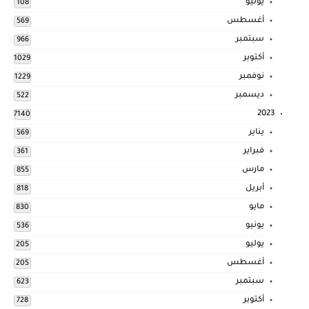
يوليو
108
أغسطس
569
سبتمبر
966
أكتوبر
1029
نوفمبر
1229
ديسمبر
522
2023
7140
يناير
569
فبراير
361
مارس
855
أبريل
818
مايو
830
يونيو
536
يوليو
205
أغسطس
205
سبتمبر
623
أكتوبر
728