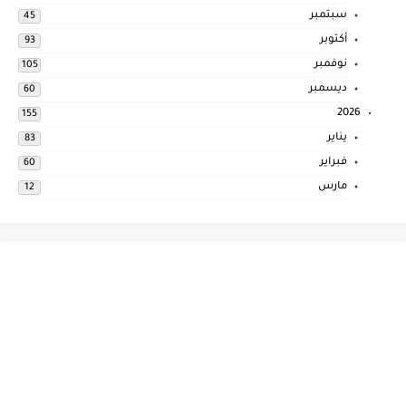
سبتمبر
45
أكتوبر
93
نوفمبر
105
ديسمبر
60
2026
155
يناير
83
فبراير
60
مارس
12