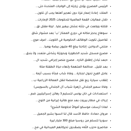
الرئيس المصري يؤجل زيارته إلى الولايات المتحدة حتى...
الملك: إعادة إعمار غزة دون تهجير أهلها يجب أن تكون...
خلال فعاليات القمة العالمية للحكومات 2025 الإمارات...
قتلته وولعت في جثته عشان بيغير عليا.. ليلة مقتل نق...
سوهاج يحجز مكانه في دوري الممتاز "ب" بعد مشوار شاق
تفاصيل تكويت الوظائف الحكومية في الكويت.. اعرف موع...
منتجي الدواجن: إنتاجنا يبلغ 40 مليون بيضة يوميا.. ...
مصـرع مسجل شديد الخطورة وبحوزتة رشاش متعدد و2 بندق...
«بعد تبادل إطلاق النار».. مصرع عنصر إجرامي شديد ال...
بعد قليل.. محاكمة المتهمة بإنهاء حياة الطفلة مكة
عاجل الفرح تحول لجنازة....وفاة شاب فجأة بسبب أزمة ...
إنقلاب سيارة ربع نقل مخصصة لنقل العمالة الزراعية ب...
وفاة سمير الجلداني (زهرة شباب آل الجلداني بالسويس)
استعدادات في خان يونس لتسليم 3 رهائن إسرائيليين ضم...
إرباك في مطار بيروت بعد منع طائرة إيرانية من التوج...
لماذا أرسلت موسكو أموالاً لحكومة الشرع؟
مروان حمادة: حافظ الأسد قال لنا انسوا بشير الجميل ...
سوريا تتسلم من روسيا مبلغ 300 مليار ليرة
مناصرو «حزب الله» يصعّدون تحركاتهم الميدانية في مح...