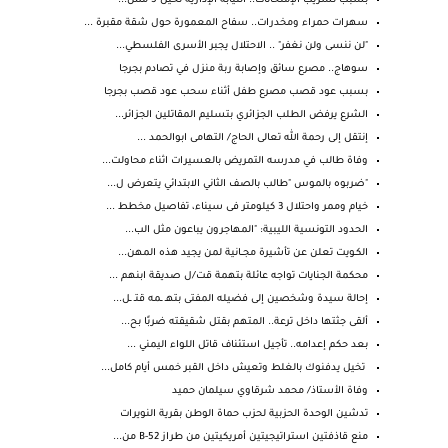
بسبب تسريب الإمتحانات.. النيابة الإدارية تحيل 5 مس...
سهرات حمراء ومخدرات.. سفاح المعمورة حول شقة مقبرة ...
"لن ننسى ولن نغفر" .. الاحتلال يجبر الأسرى الفلسطي...
سوهاج.. مصرع سائق وإصابة ربة منزل في تصادم بجرجا
بسبب عود قصب مصرع طفل أثناء سحب عود قصب بجرجا
الشرع يرفض الطلب الجزائري بتسليم المقاتلين الجزائر...
إنتقل إلى رحمة الله تعالى الحاج/ التهامى ابوالحمد ...
وفاة طالب في مدرسه التمريض بالعسيرات اثناء محاولت...
"ضربوه بالموس "طالب بالصف الثاني الابتدائي يتعرض ل...
خيام وممر واحتلال 3 كيلومتر فى سيناء، تفاصيل مخطط ...
الحدود التونسية الليبية: "المهاجرون يباعون مثل الب...
الكـويت تعلن عن تأشيرة مجــانية لمن يجيد هذه المهن...
محكمة الجنايات تواجه عائلة بتهمة قت/ل صديقة ابنهم ...
إحالة سيدة وشخصين إلى فضيله المفتى بتهـ ـمه قتـ ـل...
ألقى جثتها داخل ترعة.. المتهم بقتل شقيقته ضربًا بح...
بعد حكم إعدامه.. تأجيل استئناف قاتل اللواء اليمني ...
تخيل يدفنوك بالغلط وتعيش داخل القبر خمس أيام كامل...
وفاة الأستاذ/ محمد شرقاوي سيلمان حميد
تدشين الوحدة الحزبية لحزب حماة الوطن بقرية النويرات
منع قاذفتين استراتيجيتين أمريكيتين من طراز B-52 من...