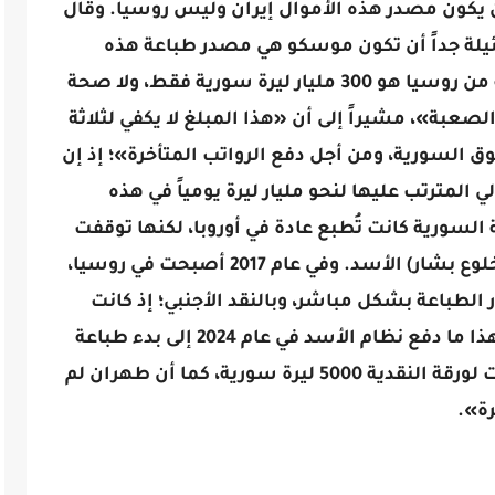
 يكون مصدر هذه الأموال إيران وليس روسيا. وقال
لة جداً أن تكون موسكو هي مصدر طباعة هذه
الأموال». وأضاف: «المبلغ الذي تم نقله من روسيا هو 300 مليار ليرة سورية فقط، ولا صحة
 الصعبة»، مشيراً إلى أن «هذا المبلغ لا يكفي لثلاثة
لسورية، ومن أجل دفع الرواتب المتأخرة»؛ إذ إن
المترتب عليها لنحو مليار ليرة يومياً في هذه
السورية كانت تُطبع عادة في أوروبا، لكنها توقفت
بسبب العقوبات على نظام (الرئيس المخلوع بشار) الأسد. وفي عام 2017 أصبحت في روسيا،
الطباعة بشكل مباشر، وبالنقد الأجنبي؛ إذ كانت
تكلفة طباعة الـ5000 ليرة نحو 25 سنتاً. وهذا ما دفع نظام الأسد في عام 2024 إلى بدء طباعة
الأموال في إيران التي تطلب نحو 8 سنتات لورقة النقدية 5000 ليرة سورية، كما أن طهران لم
ة».