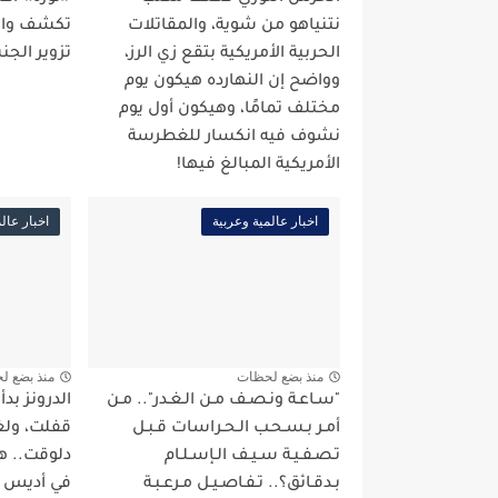
نتنياهو من شوية، والمقاتلات
تكشف واقع
الحربية الأمريكية بتقع زي الرز،
تزوير الجن
وواضح إن النهارده هيكون يوم
مختلف تمامًا، وهيكون أول يوم
نشوف فيه انكسار للغطرسة
الأمريكية المبالغ فيها!
اخبار عالمية وعربية
اخبار عال
منذ بضع لحظات
منذ بضع ل
"سـاعـة ونـصـف مـن الـغـدر".. مـن
الدرونز بد
أمـر بـسـحـب الـحـراسات قـبـل
قفلت، ولغة
تـصـفـيـة سـيـف الـإسـلـام
دلوقت.. ه
بـدقـائق؟.. تـفـاصـيـل مـرعـبـة
في أديس أب