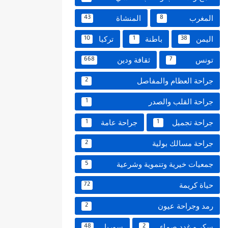
المغرب
المنشاة
43
8
اليمن
باطنة
تركيا
10
1
38
تونس
ثقافة ودين
668
7
جراحة العظام والمفاصل
2
جراحة القلب والصدر
1
جراحة تجميل
جراحة عامة
1
1
جراحة مسالك بولية
2
جمعيات خيرية وتنموية وشرعية
5
حياة كريمة
72
رمد وجراحة عيون
2
سكر و غدد صماء
سوريا
48
2