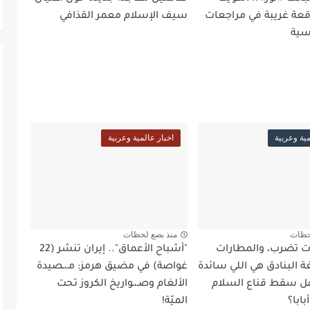
ة غريبة في مراجعات
سيف الإسلام معمر القذافي
سية
مية وعربية
اخبار عالمية وعربية
حظات
منذ بضع لحظات
أت تضرب، والمطارات
"أشباح الأعماق".. إيران تنشر (22
 البنادق هي اللي سائدة
غواصة) في مضيق هرمز: مـ،ـصيدة
ل سقط قناع السلام
الألغام وصـ،ـواريخ الكروز تحت
ابا؟
الميّة!