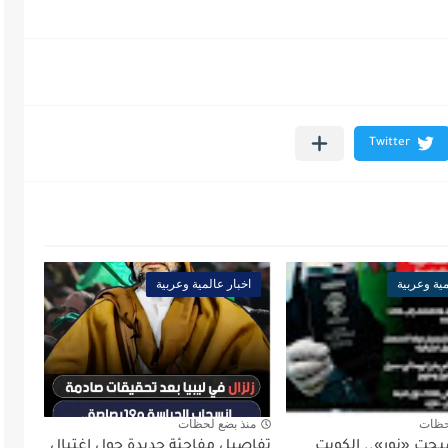
مية وعربية
اخبار عالمية وعربية
حظات
منذ بضع لحظات
بحت «نور».. الكويت
تفاصيل مفاجئة جديدة حول اغتيال