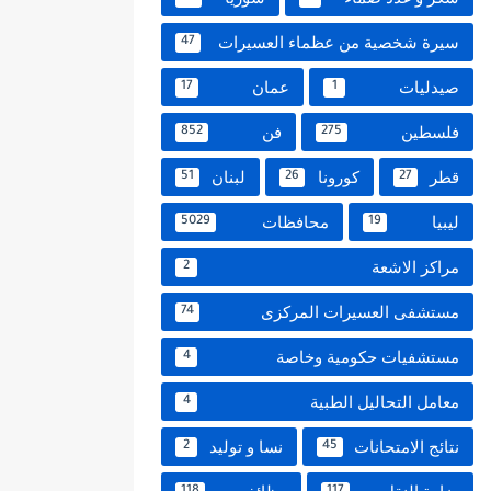
سيرة شخصية من عظماء العسيرات
47
صيدليات
عمان
17
1
فلسطين
فن
852
275
قطر
كورونا
لبنان
51
26
27
ليبيا
محافظات
5029
19
مراكز الاشعة
2
مستشفى العسيرات المركزى
74
مستشفيات حكومية وخاصة
4
معامل التحاليل الطبية
4
نتائج الامتحانات
نسا و توليد
2
45