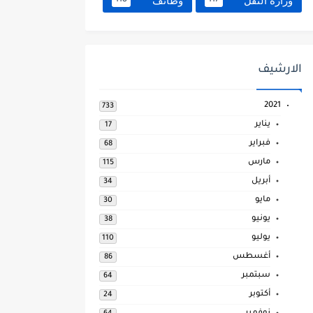
وزارة النقل
وظائف
118
117
الارشيف
2021
733
يناير
17
فبراير
68
مارس
115
أبريل
34
مايو
30
يونيو
38
يوليو
110
أغسطس
86
سبتمبر
64
أكتوبر
24