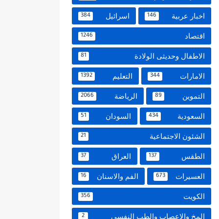
اخبار عربية
اسرائيل
384
146
اقتصاد
1246
الاطفال وحديثى الولادة
81
الامارات
التعليم
1392
344
التموين
الرياضة
2066
89
السعودية
السودان
51
434
الشئون الاجتماعية
21
الطقس
العراق
37
137
العسيرات
الفم والاسنان
16
673
الكويت
356
المخ والاعصاب والطب النفسي
2