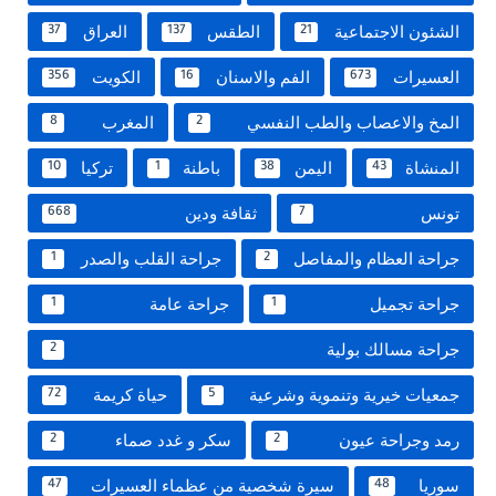
الشئون الاجتماعية
الطقس
العراق
37
137
21
العسيرات
الفم والاسنان
الكويت
356
16
673
المخ والاعصاب والطب النفسي
المغرب
8
2
المنشاة
اليمن
باطنة
تركيا
10
1
38
43
تونس
ثقافة ودين
668
7
جراحة العظام والمفاصل
جراحة القلب والصدر
1
2
جراحة تجميل
جراحة عامة
1
1
جراحة مسالك بولية
2
جمعيات خيرية وتنموية وشرعية
حياة كريمة
72
5
رمد وجراحة عيون
سكر و غدد صماء
2
2
سوريا
سيرة شخصية من عظماء العسيرات
47
48