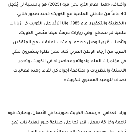
وأضاف: «هذا العام الذي نحن فيه (2025) هو بالنسبة لي يُكمِل
40 عاماً من علاقتي العلمية مع الكويت؛ فمنذ صدور كتابي
(الخطيئة والتكفير)، عام 1985، وأنا أتردَّد على الكويت في زيارات
علمية لم تنقطع، وهي زيارات عرفتُ فيها مثقفي الكويت،
وتأصلت عُرى الوصل معهم. وامتدت لعلاقات مع المثقفين
العرب من أرجاء الوطن العربي كله، ممن ظلوا يحضرون مثلي
في مؤتمرات العلم وندواته ومحاضراته في الكويت، وتعمر
الأسئلة والنظريات والمثاقفة أجواء كل لقاء، وهذه فعاليات
تضاف للرصيد المعنوي للكويت».
وزاد الغذامي: «رسمت الكويت صورتها في الأذهان، وصارت قوة
ناعمة وخارقة بمعنى قدراتها على صناعة صورٍ ذهنية ذات بُعدٍ