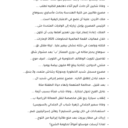
وفاة شابين آثر حادث آليم أثناء ذهابهم للكليه لطلب ...
مصرع طالبين من كلية الهندسة بحادث مأساوي بسوهاج
ملك ⁧‫الأردن‬⁩: علينا أن نضع في الاعتبار كيفية است...
الرئيس المصري يؤجل زيارته إلى الولايات المتحدة حتى...
الملك: إعادة إعمار غزة دون تهجير أهلها يجب أن تكون...
خلال فعاليات القمة العالمية للحكومات 2025 الإمارات...
قتلته وولعت في جثته عشان بيغير عليا.. ليلة مقتل نق...
سوهاج يحجز مكانه في دوري الممتاز "ب" بعد مشوار شاق
تفاصيل تكويت الوظائف الحكومية في الكويت.. اعرف موع...
منتجي الدواجن: إنتاجنا يبلغ 40 مليون بيضة يوميا.. ...
مصـرع مسجل شديد الخطورة وبحوزتة رشاش متعدد و2 بندق...
«بعد تبادل إطلاق النار».. مصرع عنصر إجرامي شديد ال...
بعد قليل.. محاكمة المتهمة بإنهاء حياة الطفلة مكة
عاجل الفرح تحول لجنازة....وفاة شاب فجأة بسبب أزمة ...
إنقلاب سيارة ربع نقل مخصصة لنقل العمالة الزراعية ب...
وفاة سمير الجلداني (زهرة شباب آل الجلداني بالسويس)
استعدادات في خان يونس لتسليم 3 رهائن إسرائيليين ضم...
إرباك في مطار بيروت بعد منع طائرة إيرانية من التوج...
لماذا أرسلت موسكو أموالاً لحكومة الشرع؟