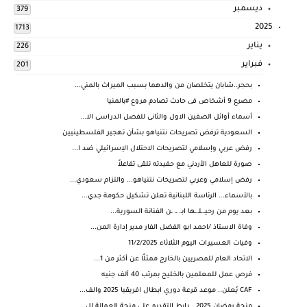
ديسمبر
379
2025
1713
يناير
226
فبراير
201
بحجر..شابان يتخلصان من والدهما بسبب الميراث بالمني...
مصرع 9 أشخاص فى حادث تصادم مروع #بالمنيا
أسماء أوائل الصفين الاول والثانى للفصل الدراسى الا...
السعودية ترفض تصريحات نتنياهو بشأن تهجير الفلسطينيين
رفض عربي وإسلامي لتصريحات الاحتلال الإسرائيلي ضد ا...
صورة للعاهل الأردني مع حفيدته تلقى تفاعلاً
رفض إسلامي وعربي لتصريحات نتنياهو... والتزام سعودي...
بالأسماء... الرئاسة اللبنانية تعلن تشكيل حكومة جدي...
بعد يوم من رحيـ.ـلـ.ـها ابـ. ـ. ـن الفنانة السورية...
وفاة الاستاذ /احمد ابو الفضل الفار مدير إدارة المن...
وفيات العسيرات اليوم الثلاثاء 11/2/2025
الاتحاد العام للمصريين بالخارج ممثلًا عن أكثر من 1...
فرص عمل للمعلمين بالخليج بمرتب 40 ألف جنيه
CAF يُعلن.. موعد قرعة دوري ابطال افريقيا 2025 والف...
منحة رمضان 2025.. رابط التقديم على منحة العمالة ال...