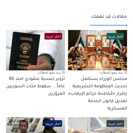
مقالات قد تهمك
اخبار عربية
اخبار عربية
منذ بضع لحظات
منذ بضع لحظات
مجلس الوزراء يستكمل
تزوير جنسية عنقودي امتد 60
تحديث المنظومة التشريعية
عاماً... سقوط مئات السوريين
بإقرار «مُكافحة جرائم الإرهاب»
المزوّرين
تعديل قانون الخدمة
العسكرية
اخبار عربية
اخبار عربية