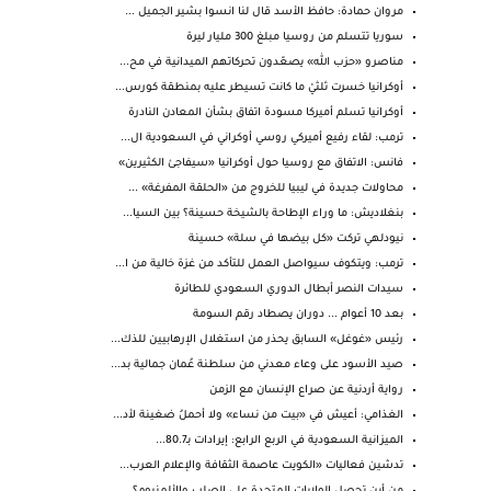
مروان حمادة: حافظ الأسد قال لنا انسوا بشير الجميل ...
سوريا تتسلم من روسيا مبلغ 300 مليار ليرة
مناصرو «حزب الله» يصعّدون تحركاتهم الميدانية في مح...
أوكرانيا خسرت ثلثيْ ما كانت تسيطر عليه بمنطقة كورس...
أوكرانيا تسلم أميركا مسودة اتفاق بشأن المعادن النادرة
ترمب: لقاء رفيع أميركي روسي أوكراني في السعودية ال...
فانس: الاتفاق مع روسيا حول أوكرانيا «سيفاجئ الكثيرين»
محاولات جديدة في ليبيا للخروج من «الحلقة المفرغة» ...
بنغلاديش: ما وراء الإطاحة بالشيخة حسينة؟ بين السيا...
نيودلهي تركت «كل بيضها في سلة» حسينة
ترمب: ويتكوف سيواصل العمل للتأكد من غزة خالية من ا...
سيدات النصر أبطال الدوري السعودي للطائرة
بعد 10 أعوام ... دوران يصطاد رقم السومة
رئيس «غوغل» السابق يحذر من استغلال الإرهابيين للذك...
صيد الأسود على وعاء معدني من سلطنة عُمان جمالية بد...
رواية أردنية عن صراع الإنسان مع الزمن
الغذامي: أعيش في «بيت من نساء» ولا أحملُ ضغينة لأد...
الميزانية السعودية في الربع الرابع: إيرادات بـ80.7...
تدشين فعاليات «الكويت عاصمة الثقافة والإعلام العرب...