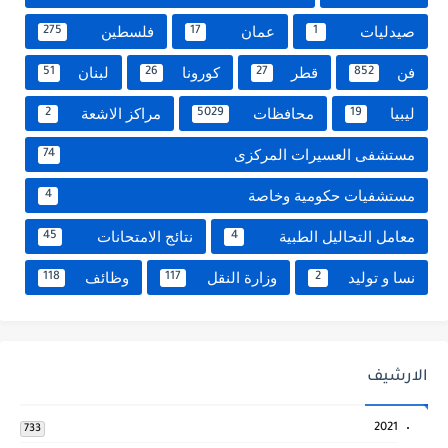
صيدليات
عمان
فلسطين
275
17
1
فن
قطر
كورونا
لبنان
51
26
27
852
ليبيا
محافظات
مراكز الاشعة
2
5029
19
مستشفى العسيرات المركزى
74
مستشفيات حكومية وخاصة
4
معامل التحاليل الطبية
نتائج الامتحانات
45
4
نسا و توليد
وزارة النقل
وظائف
118
117
2
الارشيف
2021
733