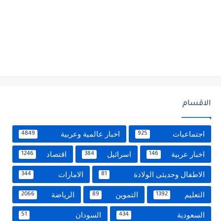
الاقسام
اجتماعيات
اخبار عالمية وعربية
4849
925
اخبار عربية
اسرائيل
اقتصاد
1246
384
146
الاطفال وحديثى الولادة
الامارات
344
81
التعليم
التموين
الرياضة
2066
89
1392
السعودية
السودان
51
434