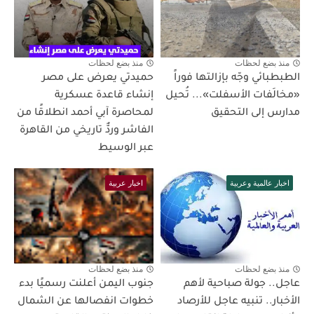
منذ بضع لحظات
منذ بضع لحظات
الطبطبائي وجّه بإزالتها فوراً
حميدتي يعرض على مصر
«مخالَفات الأسفلت»... تُحيل
إنشاء قاعدة عسكرية
مدارس إلى التحقيق
لمحاصرة آبي أحمد انطلاقًا من
الفاشر وردٌّ تاريخي من القاهرة
عبر الوسيط
اخبار عالمية وعربية
اخبار عربية
منذ بضع لحظات
منذ بضع لحظات
عاجل.. جولة صباحية لأهم
جنوب اليمن أعلنت رسميًا بدء
الأخبار.. تنبيه عاجل للأرصاد
خطوات انفصالها عن الشمال