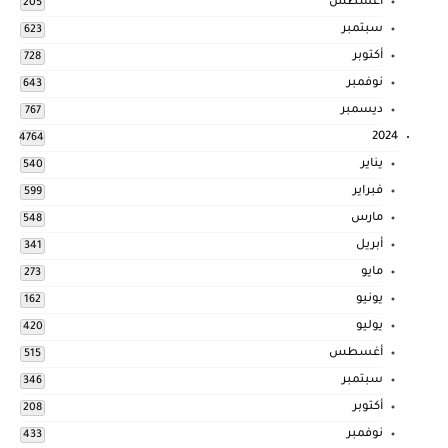
أغسطس
205
سبتمبر
623
أكتوبر
728
نوفمبر
643
ديسمبر
767
2024
4764
يناير
540
فبراير
599
مارس
548
أبريل
341
مايو
273
يونيو
162
يوليو
420
أغسطس
515
سبتمبر
346
أكتوبر
208
نوفمبر
433