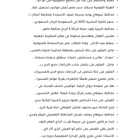
ضبط والتحفظ على عدد من السلع التموينية التى تم حيا...
الهيئة القومية لسكك حديد مصر تُعلن مواعيد تشغيل قط...
محافظ سوهاج يوجه بسرعة صرف الأسمدة ومتابعة أعمال ا...
سعر الكلية البشرية 2025 في السعودية الريال السعودي...
محافظ الجيزة يقود حملة لإزالة 6 أبراج مخالفة بالهر...
ملابس أطفال وطلاسم مدفونة في مقابر المطرية دقهلية
سقط بعد الأذان.. وفاة الطالب عمر عبدالسلامة بالمنوفية
عاجل العثور على جثة شخص بمنطقة مجاورة لمنزله بالعس...
"دويدار " يفاجىء مستشفى حميات سفلاق و يوجه بسيارة...
عاجل.. العثور على جثمان شاب بالزراعات بنجع الدير ب...
العثور على جثة شخص فى الزراعات بنجع الدير بالعسيرات
عاجل مصرع صغير طعقًا بالكهرباء بقرية عوامر العسيرا...
نقلا عن صفحة ديوان البلينا :كواليس كشف الفساد في ...
محافظ سوهاج يصدر قرارًا بزيادة قيمة "مقابل التحسين...
القبض على عدة أشخاص قاموا بتزوير تأشيرة للنائبة سح...
منح الباحثة عبير محمود فاضل الهمامي ابنة قرية الرئ...
محافظ سوهاج يعتمد تعديل المخطط التفصيلي لمركز ومدي...
إعدا،،م قاضٍ مصري في جريمة هز،،ت الرأي العام بالبلاد
الأمن يلقي القبض على حازم أبو العركي الذي أثار الج...
الأستاذ/ فتحي بكري وكيل الإدارة التعليمية بجرجا يت...