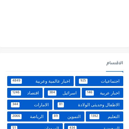
الاقسام
اجتماعيات
اخبار عالمية وعربية
4849
925
اخبار عربية
اسرائيل
اقتصاد
1246
384
146
الاطفال وحديثى الولادة
الامارات
344
81
التعليم
التموين
الرياضة
2066
89
1392
السعودية
السودان
51
434