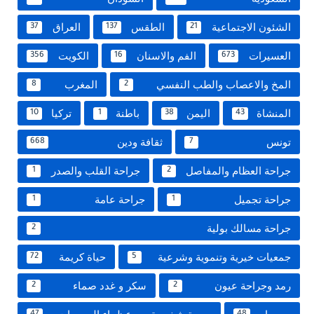
الشئون الاجتماعية
الطقس
العراق
37
137
21
العسيرات
الفم والاسنان
الكويت
356
16
673
المخ والاعصاب والطب النفسي
المغرب
8
2
المنشاة
اليمن
باطنة
تركيا
10
1
38
43
تونس
ثقافة ودين
668
7
جراحة العظام والمفاصل
جراحة القلب والصدر
1
2
جراحة تجميل
جراحة عامة
1
1
جراحة مسالك بولية
2
جمعيات خيرية وتنموية وشرعية
حياة كريمة
72
5
رمد وجراحة عيون
سكر و غدد صماء
2
2