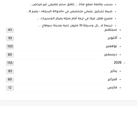
بسبب واقعة صفع فتاة ... إغلاق سنتر تعليمي غير مرخص...
ضبط تشكيل عصابي متخصص في «الحوالة البديلة» • يضم 8...
مصرع طفل غرقا في ترعة أمام منزله بمركز العسيرات ...
جـريمة قـ..,,تل وسـرقة 33 مليون جنيه بمدينة سوهاج ...
سبتمبر
45
أكتوبر
93
نوفمبر
105
ديسمبر
60
2026
155
يناير
83
فبراير
60
مارس
12