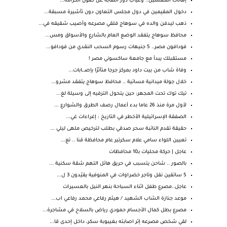
إهانات المعلمين.. وغياب دور النقابة عن صون الكرامة...
دخول المقيمين في دول مجلس التعاون دون تأشيرة مسبقة...
ذهب ليدفن والده في سوهاج فلقي مصرعه وأصيب شقيقه في...
محافظ سوهاج يتفقد الوضع العام بالشارع والأسواق ومس...
فودافون مصر.. 5 جنيهات رسوم السحب النقدي من فودافو...
مستقبلك يبدأ مع جامعة ساكسوني مصر !
وفاة شاب من بيت داود بمركز جرجا متأثرًا بإصـ.ـابات...
خلال جولة ميدانية مسائية .. محافظ سوهاج يتفقد مشرو...
تيك توك تحت المجهر: حين يتحول الترفيه إلى وسيلة لغ...
لأول مرة منذ 26 عاما بدء أعمال رصف الطرق والشوارع ...
الصفقة الإسرائيلية الأخطر في التاريخ : إغراءات غي...
حقيقة تقدم النائبة سحر صدقي بطلب لترخيص ملهى ليلي ...
تعيين اللواء سامي علام سكرتير عام محافظة قنا .. تع...
عاجل | حركة محليات بـ10 محافظات
بالصور .. شاحن يتسبب في حريق هائل التهم شقة سكنية ...
5 سائقين نقل وتاجر خضراوات في المنوفية يقيّدون 3 ل...
عاجل..مصرع طفل اثناء السباحة بنهر النيل بالعسيرات
موعد جنازة الشاب الشهيد / هيثم رفاعي محمد رفاعي اب...
مصرع بطل كمال الأجسام حمودي رياض بالسلاح في مشاجرة...
لقي شخص مصرعه إثر اصابته بغيبوبة سكر، داخل إحدى قا...