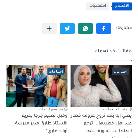
الأقسام
اجتماعيات
مقالات قد تهمك
اجتماعيات
اجتماعيات
منذ بضع لحظات
منذ بضع لحظات
يعني إيه بنت تروح عزومه فطار
وكيل تعليم جرجا يكريم
عند أهل خطيبها .. ترجع
الأستاذ طارق مدير مدرسة
لأهلها ميــ ـته ورقـ.ـبتها
أولاد غازي"