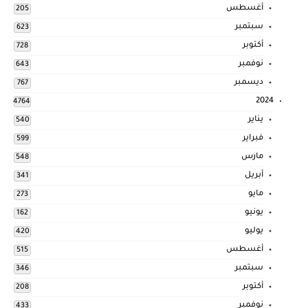
أغسطس
205
سبتمبر
623
أكتوبر
728
نوفمبر
643
ديسمبر
767
2024
4764
يناير
540
فبراير
599
مارس
548
أبريل
341
مايو
273
يونيو
162
يوليو
420
أغسطس
515
سبتمبر
346
أكتوبر
208
نوفمبر
433