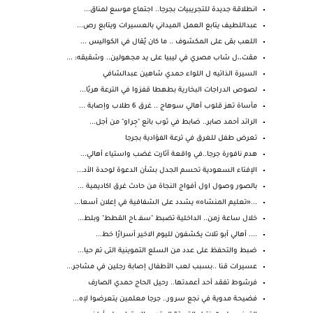
انطلاقة جديدة للتجريبيات بجرجا.. اجتماع موسع لمناق...
عبداللطيف يتابع العمل الميداني بالعسيرات ويتابع رص...
اللعب بقى على المكشوف .. ما كان يٌقال في الكواليس ...
مقت،،ل شاب مصري في ليبيا على يد مجهولين.. وشقيقه: ...
السيرة الذاتيه ل اللواء حمدي شاهين عبدالشافي
لصوص الدراجات البخارية بطهطا قفزوا في الترعة هربًا...
مأساة تهز قلوب أهالي سوهاج .. غرق 6 طلاب وإصابة ...
الرائد أحمد صابر.. ضابط في ثوب بائع "جِراو" من أجل...
تعرض طفل للغرق في ترعة الفؤادية بجرجا
هدم نافورة جرجا..في واقعة أثارت غضب واستياء أهالي...
الإفتاء السعودية تحسم الجدل بشأن الدعوة لوحدة الأد...
بالصور وصول اول أفواج النجاة من حادث غرق اكاديمية ...
...«تعليم المنشاه» يشدد على الشفافية في إعلان أسعا...
خلال ساعة زمن.. الداخلية تضبط "سفـ ـاح القطط" وبلط...
.... أهالي أبو تلات يكشفون لليوم الاخير أسرارًا خط...
ضبط والتحفظ على عدد من السلع التموينية التى تم حيا...
عسيرات قنا ..بسبب لعب الأطفال إصابة رجلين في مشاجر...
فرشوط تفقد أحد أعمدتها.. رحيل الحاج حمدي الصارف
فضيحة مدوية في نجع سرور.. جرجا معلمين يتعرضوا لإه...