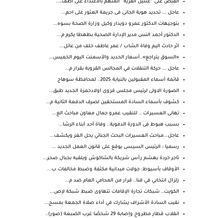
القبض على “عنتيل القرية” المتهم بالاعتداء على أطف،...
عاجل ... تحديد هوية الجانى فى جريمة العثور على احم...
بتوجيهات الدكتور عمرو دويدار وكيل وزارة الصحة بسوه...
الدكتور أحمد النس مدير الإدارة الصحية بطهطا يكرم م...
اثر حادث اليم وفاة الشاب / عمر عاطف خلف من ‏عائل...
«السوق يتراجع»..أسعار الحديد والأسمنت اليوم الخميس...
عاجل ... حركة التنقلات في المجالس القروية بقرار م...
قائمة أسماء المقبولين بالنيابة 2025.. لمحافظة سوهاج
الصورة الاولى لرئيس مجلس قروى اولادحمزة الجديد طبق...
كشوف بأسماء السادة المستحقين لصرف الدفعة الثانية م...
تهانى العسيرات .. للنقيب عمرو جمال معاون مباحث الع...
بسبب هبوط فى الدورة الدموية.. وفاة أحد أبناء الرشا...
عاجل...مباحث العسيرات البحث الجنائي يحل الغز ويكشف...
رسميا : الرئيس السيسى يوقع على قانون العمل الجديد ...
تاجر خردة يهشم رأس شريكة بالشاكوش ويلقيه بجبال صحر...
الأوقاف بأسيوط: جولات ميدانية مكثفة وضبط مخالفات ب...
زلزال انتخابي في قنا.. قرار من المحامي العام ضد م...
الكويت.. شبكات تجارة الإقامات تتهاوى ضبط شبكة لإص...
نقيب السادة الأشراف يشارك في أداء صلاة الجمعة بمسج...
انقلاب قطار مطروح وإصابة 29 شخصًا غرب الضبعة (صور)..