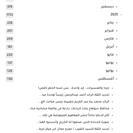
ديسمبر
379
2025
1713
يناير
226
فبراير
201
مارس
209
أبريل
161
مايو
220
يونيو
137
يوليو
126
أغسطس
130
جرجا والعسيرات… إيد واحدة… بس لسه الحلم ناقص!
تجديد الثقة الرائد أحمد عبدالرحمن رئيساً لوحدة مبا...
الرائد محمد بيه عبد الكريم بتعيينه رئيس مباحث الع...
محافظ سوهاج يتخذ إجراءات رادعة في واقعة مشاجرة محا...
أكثر الدعايا نجاحاً لنشر المفاهيم المرفوضة هي تلك ...
صورة لأجدادنا الذين صنعوا لنا التاريخ وأسسوا القبا...
تجديد الثقة للسيد النقيب / عمرو جمال ابن مركز جرجا...