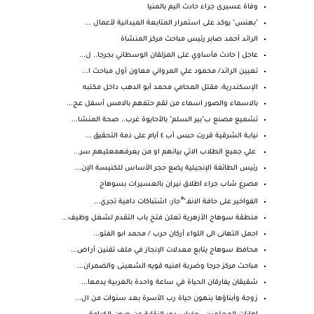
وفاة عسيرى جراء حادث اليم بالمنيا
"بهنس" يوكد على استمرار المتابعة الميدانية لأعمال ...
الرائد أحمد صابر رئيس مباحث مركز المنشاة
عاجل | حادث مأساوي على المزلقان الوسطاني بجرجا.. ل...
تعيين الرائد/ محمود علي المرواني معاون أول مباحث ا...
الإسكندرية: مقتل المحامي محمد أبو الدهب داخل مكتبه
بالاسماء والصور اسماء من لقم حتفهم بالامس أسفل عج...
تشميع مصنع ب"بير السلم" بالأحايوة غرب.. صحة المنشا...
نيابـة الشرقية قررت حبس أب ٤ أيام على ذمة التحقيق ...
علي جميع الطلاب الاتي بيانهم او من يعرفهمعليهم سر...
رئيس الطائفة الإنجيلية يضع حجر الأساس للكنيسة الإن...
مصرع شاب جراء اطلاق نيران بالعسيرات بسوهاج
الفواخير على حافة الانفـ^ْجار: اشتباكات دامية تجري...
منطقة سوهاج الأزهرية تعلن فتح باب التقدم لشغل وظيف...
اجمل التهانى الى اللواء أركان حرب / محمد ابو الفتو...
محافظ سوهاج يتابع معدلات الإنجاز في ملف تقنين أراض...
مباحث مركز جرجا وضربة امنيه قويه الشعينى والضمران...
شقيقان يفارقان الحياة في ساعة واحدة بالغربية يدمعا...
زوجة وأبناؤها ينهون حياة رب الأسرة بعد سنوات من ال...