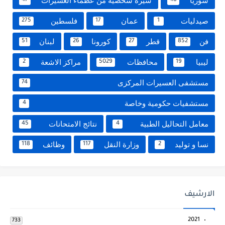
سوريا
سيرة شخصية من عظماء العسيرات
47
48
صيدليات
عمان
فلسطين
275
17
1
فن
قطر
كورونا
لبنان
51
26
27
852
ليبيا
محافظات
مراكز الاشعة
2
5029
19
مستشفى العسيرات المركزى
74
مستشفيات حكومية وخاصة
4
معامل التحاليل الطبية
نتائج الامتحانات
45
4
نسا و توليد
وزارة النقل
وظائف
118
117
2
الارشيف
2021
733