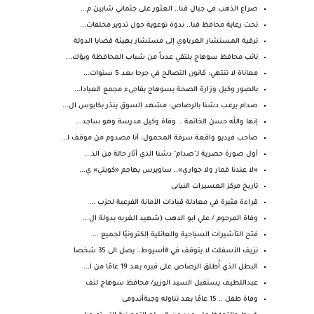
صراع الذهب في جبال قنا.. العثور على جثماني شابين م...
تحت رعاية محافظ قنا.. ندوة توعوية حول تدوير مخلفات...
ترقية المستشار الغرباوي إلى مستشار بهيئة قضايا الدولة
نائب محافظ سوهاج يلتقي عدداً من شباب المحافظة ويؤك...
معاناة لا تنتهي: قانون التصالح في جرجا بعد 5 سنوات...
بالصور وكيل وزارة الصحة بسوهاج يفاجىء مجمع العيادا...
صدام يرعـب دشنا بالرصاص: مشهد السوق ينذر بكابوس ال...
إنها والله حسن الخاتمة .. وفاة وكيل مدرسة وهو ساجد...
صاحب فيديو واقعة سرقة المحمول: أنا مصدوم من موقف ا...
أول صورة حصرية لـ"صدام" دشنا الذي أثار حالة من الذ...
«لا عندنا قمار ولا جواري».. ساويرس يهاجم «كويتي» ي...
تاريخ مركز العسيرات النيابى
قراءة مثيرة في معادلة قيادات الأمانة الفرعية لحزب ...
وفاة المرحوم / علي ابو الدهب (شهيد الغربه بدولة ال...
فتح التأشيرات السياحية والعائلية إلكترونيًا لجميع ...
نزيف الأسفلت لا يتوقف في #أسيوط.. يصل الى 35 شخصا
البطل الذي أُطلق الرصاص على قبره بعد 19 عامًا من ا...
عبداللطيف يستقبل السيد الوزير/ محافظ سوهاج لتف
وفاة طفل .. 15 عامًا بعد تناوله وجبةأندومى